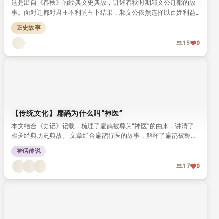
这是出自《春秋》的经典文史典故，讲述春秋时期邾文公迁都的故
事。面对迁都对君王不利的占卜结果，邾文公依然选择以百姓利益
为先。他的做法被古人评价为“知天命”，成为流传千年的君道佳
正史故事
话。
15
0
【传统文化】扁鹊为什么叫“神医”
本文结合《史记》记载，梳理了扁鹊被尊为“神医”的由来，讲清了
相关经典历史典故。 文章结合扁鹊行医的故事，解释了扁鹊被称为
神医的原因，也探讨了后世难出这类神医的根源。
神话传说
17
0