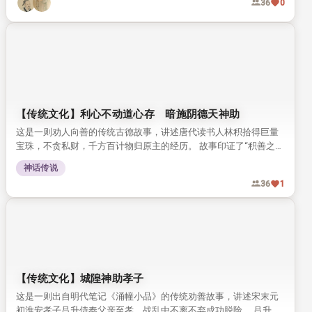
36
0
【传统文化】利心不动道心存 暗施阴德天神助
这是一则劝人向善的传统古德故事，讲述唐代读书人林积拾得巨量
宝珠，不贪私财，千方百计物归原主的经历。 故事印证了“积善之家
必有余庆”的古训，传递了修心积德的传统文化理念。
神话传说
36
1
【传统文化】城隍神助孝子
这是一则出自明代笔记《涌幢小品》的传统劝善故事，讲述宋末元
初淮安孝子吕升侍奉父亲至孝，战乱中不离不弃成功脱险。 吕升家