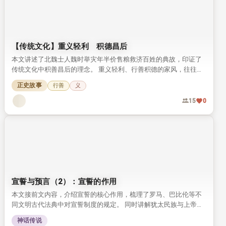
【传统文化】重义轻利 积德昌后
本文讲述了北魏士人魏时举灾年半价售粮救济百姓的典故，印证了
传统文化中积善昌后的理念。 重义轻利、行善积德的家风，往往会
惠及后世子孙，这一观念流传千年，至今仍有启发意义。
正史故事
行善
义
15
0
宣誓与预言（2）：宣誓的作用
本文接前文内容，介绍宣誓的核心作用，梳理了罗马、巴比伦等不
同文明古代法典中对宣誓制度的规定。 同时讲解犹太民族与上帝立
约的传统，以及赎罪日解除未践誓约的相关习俗。
神话传说