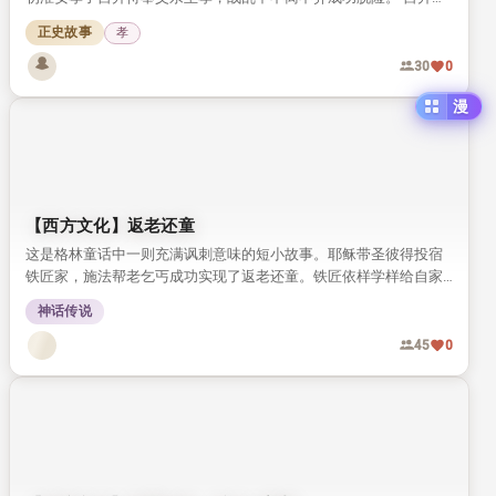
的杏园被土豪霸占，求助城隍神后神明显灵惩戒恶人，最终帮孝子
正史故事
孝
收回园地，传递了百善孝为先的传统价值观。
30
0
漫
【西方文化】返老还童
这是格林童话中一则充满讽刺意味的短小故事。耶稣带圣彼得投宿
铁匠家，施法帮老乞丐成功实现了返老还童。铁匠依样学样给自家
岳母改造，结果闹出了完全失控的乱子。
神话传说
45
0