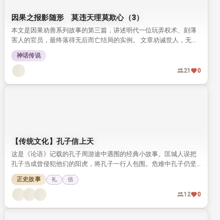
因果之报影随形 莫违天理莫欺心（3）
本文是因果劝善系列故事的第三篇，讲述明代一位玩弄权术、刻薄
害人的官员，最终落得无后而亡结局的实例。 文章劝诫世人，无论
为民为官，都要坚守天理良知，不可为了名利迷失本性、胡作非
神话传说
为。
21
0
【传统文化】孔子信上天
这是《论语》记载的孔子周游途中遇围的经典小故事。匡城人误把
孔子当成曾侵犯他们的阳虎，将孔子一行人包围。危难中孔子仍坚
信天命，笃定自己传承礼乐的使命。
正史故事
礼
信
12
0