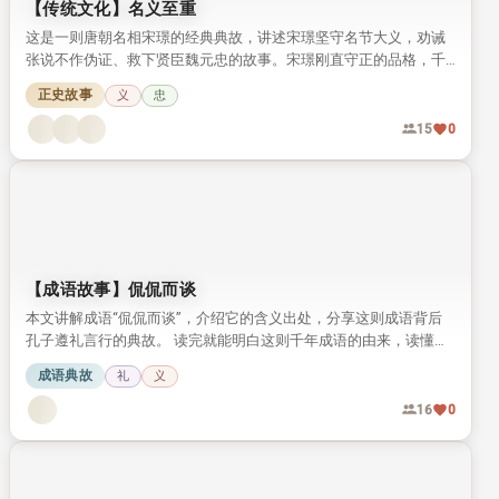
【传统文化】名义至重
这是一则唐朝名相宋璟的经典典故，讲述宋璟坚守名节大义，劝诫
张说不作伪证、救下贤臣魏元忠的故事。宋璟刚直守正的品格，千
年来一直被世人称颂。
正史故事
义
忠
15
0
【成语故事】侃侃而谈
本文讲解成语“侃侃而谈”，介绍它的含义出处，分享这则成语背后
孔子遵礼言行的典故。 读完就能明白这则千年成语的由来，读懂孔
子言传身教践行周礼的故事。
成语典故
礼
义
16
0