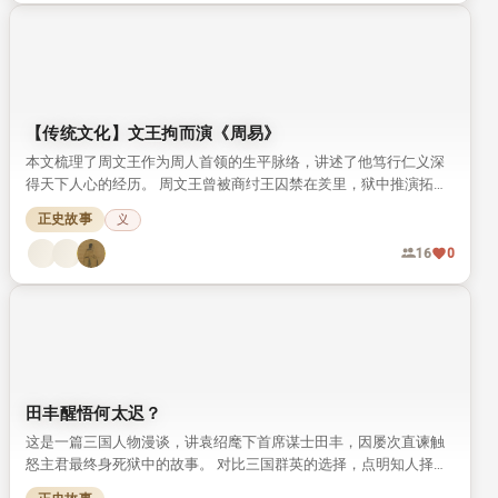
【传统文化】文王拘而演《周易》
本文梳理了周文王作为周人首领的生平脉络，讲述了他笃行仁义深
得天下人心的经历。 周文王曾被商纣王囚禁在羑里，狱中推演拓展
《周易》，将八卦发展为六十四卦，留下了“文王拘而演《周易》”
正史故事
义
的千古文化典故。
16
0
田丰醒悟何太迟？
这是一篇三国人物漫谈，讲袁绍麾下首席谋士田丰，因屡次直谏触
怒主君最终身死狱中的故事。 对比三国群英的选择，点明知人择
主、明哲远祸的人生道理，读来引人深思。