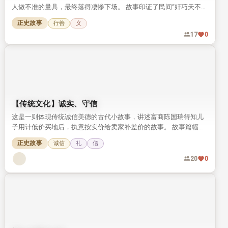
人做不准的量具，最终落得凄惨下场。 故事印证了民间“奸巧天不
容”的善恶观，劝人不可为了钱财违背道义。
正史故事
行善
义
17
0
【传统文化】诚实、守信
这是一则体现传统诚信美德的古代小故事，讲述富商陈国瑞得知儿
子用计低价买地后，执意按实价给卖家补差价的故事。 故事篇幅短
小，却将传统文化中诚实守信的可贵品质展现得十分鲜活。
正史故事
诚信
礼
信
20
0