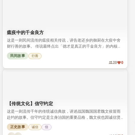
瘟疫中的千金良方
这是一则民间流传的瘟疫相关传说，讲告老还乡的御厨在大疫中舍
财行善的故事。 传说最终点出「德才是真正的千金良方」的内核，
读来引人深思。
民间故事
行善
20
0
【传统文化】信守约定
这是一则流传千年的传统诚信典故，讲述战国魏国国君魏文侯冒雨
赴约的故事。信守约定是立身治国的重要品格，魏文侯也因诚信贤
明，让魏国成为战国初期的强盛诸侯国。
正史故事
诚信
信