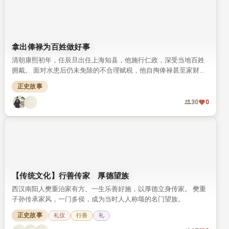
拿出俸禄为百姓做好事
清朝康熙初年，任辰旦出任上海知县，他施行仁政，深受当地百姓
拥戴。 面对水患后仍未免除的不合理赋税，他自掏俸禄甚至家财完
成勘测，最终为百姓减除了多余负担，这段事迹记载于《清史稿》
正史故事
中。
30
0
【传统文化】行善传家 厚德望族
西汉南阳人樊重治家有方、一生乐善好施，以厚德立身传家。 樊重
子孙传承家风，一门多侯，成为当时人人称颂的名门望族。
正史故事
礼仪
行善
礼