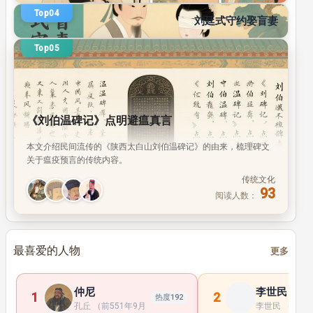
传统文化
Top04
93
刘廷式守约娶盲妻
阅读人数：
Top05
《刘伯温碑记》点明避瘟真言
本文介绍民间流传的《陕西太白山刘伯温碑记》的由来，梳理碑文
关于瘟疫预言的传统内容。
传统文化
93
阅读人数：
最喜爱的人物
更多
仲尼
李世民
1
2
热度192
孔丘 （前551年9月28日 —前479年4月11日 ）， 子 姓 ， 孔 氏 ， 
李世民 （598年