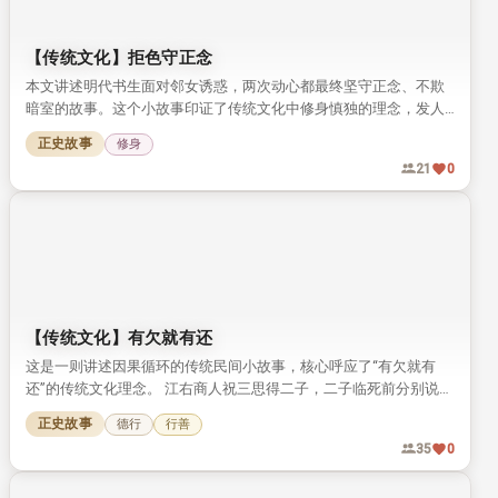
【传统文化】拒色守正念
本文讲述明代书生面对邻女诱惑，两次动心都最终坚守正念、不欺
暗室的故事。这个小故事印证了传统文化中修身慎独的理念，发人
深省。
正史故事
修身
21
0
【传统文化】有欠就有还
这是一则讲述因果循环的传统民间小故事，核心呼应了“有欠就有
还”的传统文化理念。 江右商人祝三思得二子，二子临死前分别说出
自己投胎前来还债、讨债的前世因果。 祝三思听从劝告积德行善，
正史故事
德行
行善
最终得子养老，得享善终。
35
0