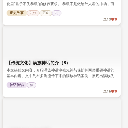
化里“君子不失恭敬”的修养要求。 恭敬不是做给外人看的排场，而
是藏在日常细节里的自律，值得今人品读参考。
正史故事
礼仪
正直
礼
13
0
【传统文化】满族神话简介（3）
本文接前文内容，介绍满族神话中祖先神与保护神两类重要神话的
基本内容。文中列举多则流传下来的满族神话案例，展现出满族先
民独特的信仰与文化特质。
神话传说
信
16
0