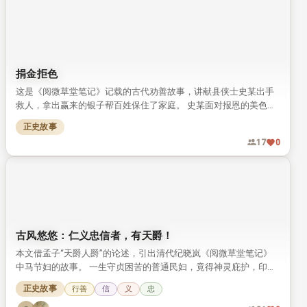
捐金拒色
这是《阅微草堂笔记》记载的古代劝善故事，讲献县侠士史某出手
救人，拿出赢来的银子帮百姓保住了家庭。 史某面对报恩的美色严
词拒绝，最终积累阴德，在全村大火中保住了一家三口的性命。
正史故事
17
0
古风悠悠：仁义忠信者，有天爵！
本文借孟子“天爵人爵”的论述，引出清代纪晓岚《阅微草堂笔记》
中马节妇的故事。 一生守贞困苦的普通民妇，竟得神灵庇护，印证
了“仁义忠信者自有天爵”的道理。
正史故事
行善
信
义
忠