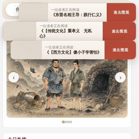
传统文化
历史人物
百家名理
一位读者正在阅读
速去围观
《东晋名相王导：践行仁义》
一位读者正在阅读
倾情演绎
《【传统文化】重孝义 无私
速去围观
心》
一位读者正在阅读
速去围观
《【西方文化】傻小子学害怕》
‹
›