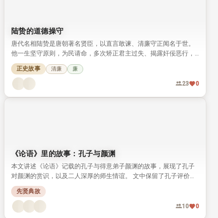
陆贽的道德操守
唐代名相陆贽是唐朝著名贤臣，以直言敢谏、清廉守正闻名于世。
他一生坚守原则，为民请命，多次矫正君主过失、揭露奸佞恶行，
留下诸多经世名言与高尚风范，至今仍被人称道。
正史故事
清廉
廉
23
0
《论语》里的故事：孔子与颜渊
本文讲述《论语》记载的孔子与得意弟子颜渊的故事，展现了孔子
对颜渊的赏识，以及二人深厚的师生情谊。 文中保留了孔子评价颜
渊的经典原文，还原了颜渊贤德好学的儒者形象。
先贤典故
10
0