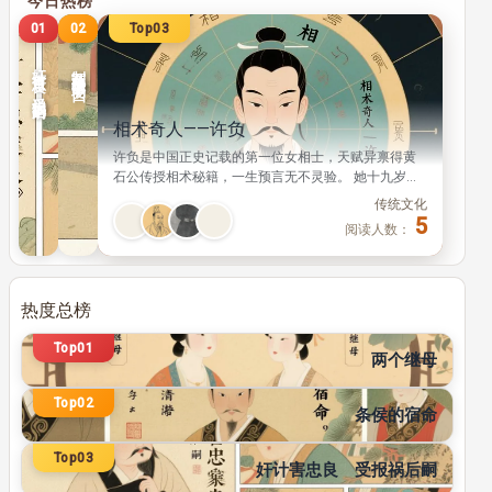
Top01
02
03
制造冤狱者的下场（四）
相术奇人——许负
传统文
奸计害忠良 受报祸后嗣
阅
秦末汉初的萧何、张良、陈平都是大汉开国功臣，名
读
垂青史，可三人的后世子孙却大多不得善终，绝嗣、
人
除国的灾祸接连不断。 本文结合《史记》《汉书》记
传统文化
数：
载，梳理了三人参与谋害韩信的经过，探讨其中的因
7
5
阅读人数：
果启示，发人深省。
热度总榜
传统文化
Top01
158
阅读人数：
两个继母
传统文化
Top02
110
阅读人数：
条侯的宿命
传统文化
Top03
107
奸计害忠良 受报祸后嗣
阅读人数：