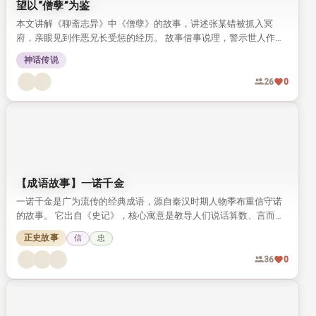
望以“僧孽”为鉴
本文讲解《聊斋志异》中《僧孽》的故事，讲述张某错被抓入冥
府，亲眼见到作恶兄长受惩的经历。 故事借事说理，警示世人作恶
自有报应，劝人以故事为鉴，守心向善。
神话传说
26
0
【成语故事】一诺千金
一诺千金是广为流传的经典成语，源自秦汉时期人物季布重信守诺
的故事。 它出自《史记》，核心寓意是教导人们说话算数、言而有
信。
正史故事
信
忠
36
0