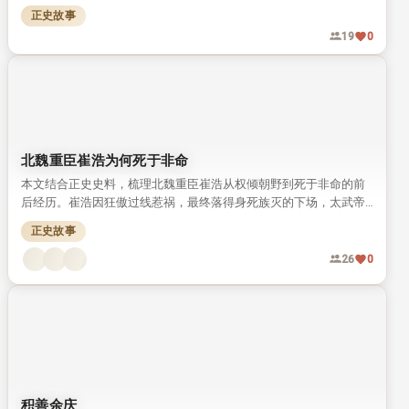
腊民族性格，还推动了早期科学理论体系的发展。
正史故事
19
0
北魏重臣崔浩为何死于非命
本文结合正史史料，梳理北魏重臣崔浩从权倾朝野到死于非命的前
后经历。崔浩因狂傲过线惹祸，最终落得身死族灭的下场，太武帝
拓跋焘也未得善终。
正史故事
26
0
积善余庆