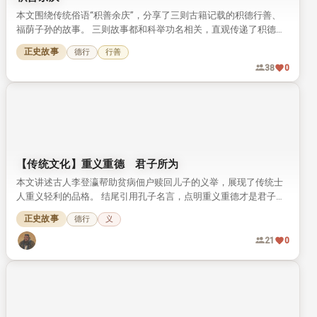
本文围绕传统俗语“积善余庆”，分享了三则古籍记载的积德行善、
福荫子孙的故事。 三则故事都和科举功名相关，直观传递了积德传
家的传统文化理念。
正史故事
德行
行善
38
0
【传统文化】重义重德 君子所为
本文讲述古人李登瀛帮助贫病佃户赎回儿子的义举，展现了传统士
人重义轻利的品格。 结尾引用孔子名言，点明重义重德才是君子所
为的核心观点。
正史故事
德行
义
21
0