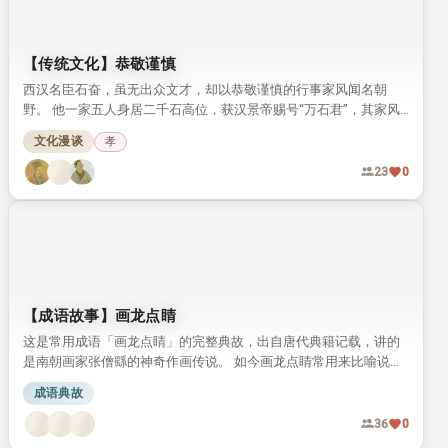
【传统文化】恭敬谨慎
西汉名臣石奋，虽无出众文才，却以恭敬谨慎的行事家风闻名朝
野。 他一家五人身居二千石高位，获汉景帝赐号“万石君”，其家风
教化也被司马迁写入史书盛赞。
文化漫谈
孝
23
0
【成语故事】画龙点睛
这是常用成语「画龙点睛」的完整典故，出自唐代典籍记载，讲的
是南朝画家张僧繇的神奇作画传说。 如今画龙点睛常用来比喻说
话、写文章时在关键处点明主旨，让内容更传神有力。
成语典故
36
0