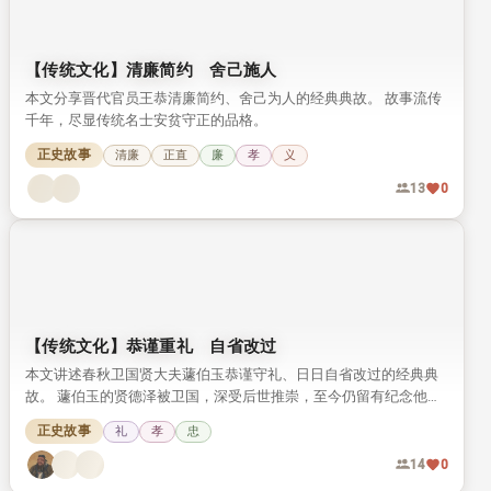
【传统文化】清廉简约 舍己施人
本文分享晋代官员王恭清廉简约、舍己为人的经典典故。 故事流传
千年，尽显传统名士安贫守正的品格。
正史故事
清廉
正直
廉
孝
义
13
0
【传统文化】恭谨重礼 自省改过
本文讲述春秋卫国贤大夫蘧伯玉恭谨守礼、日日自省改过的经典典
故。 蘧伯玉的贤德泽被卫国，深受后世推崇，至今仍留有纪念他的
相关遗迹。
正史故事
礼
孝
忠
14
0