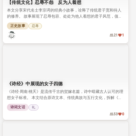
【传统文化】忍辱不怨 反为人着想
本文分享宋代名士李宗谔的经典小故事，诠释了传统君子宽和待人
的修养。 故事展现了忍辱包容、处处为他人着想的君子风范，值得
我们细细品读。
正史故事
忍辱
21
1
《诗经》中展现的女子四德
《诗经·周南·桃夭》是流传千古的贺嫁名篇，诗中暗藏古人认可的理
想女子标准。 本文结合原诗文本、传统典故与五行文化，拆解《桃
夭》中提到的女子四德内涵，带你读懂传统婚恋文化中的女性品德
诗词文话
礼
要求。
53
0