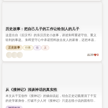
历史故事：把自己儿子的工作让给别人的儿子
这是出自《后汉书》的东汉历史小故事，讲述朱晖重诺守信、重义
轻利的事迹。 朱晖坚守心中承诺照料故去友人的家眷，还把本该给
自家儿子的做官机会让给友人遗孤，尽显古人行善重德的风骨。
正史故事
行善
信
义
39
0
从《搜神记》浅谈神话的真实性
本文从干宝创作《搜神记》的缘由说起，结合正史记载厘清了干宝
的史学家身份，打破不少人对《搜神记》只是志怪小说的固有印
象。 文章梳理了中国历代由知名学者编撰的灵异记载，探讨神话背