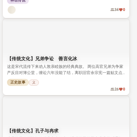
神话传说
后的真实性，引发对中华传统神传文化传承现状的思考。
34
0
【传统文化】兄弟争讼 善言化冰
这是宋代流传下来劝人敦亲睦族的经典典故。 两位高官兄弟为争家
产反目对簿公堂，缠讼六年没能了结，离职旧官余宗宪一篇贴文点
醒二人，最终兄弟放下争执重归于好。
正史故事
义
26
0
【传统文化】孔子与冉求