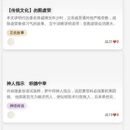
【传统文化】勿图虚荣
本文讲明代抗倭名将戚继光年少时，父亲戚景通对他严格管教，戒
除虚荣奢侈习气的故事。 文中清晰讲明道理：贪图虚荣会消磨大
志，难成一番事业。
正史故事
21
0
神人指示 积德中举
许叔微参加省试落榜，梦中得神人指点，说想要登科必须要积累阴
德。 他因家贫无力赈济穷人，便钻研医术行医救人，后来果然应验
神示得中举人。
神话传说
19
0