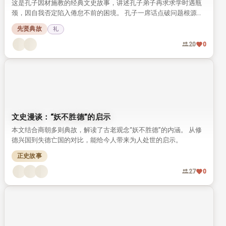
这是孔子因材施教的经典文史故事，讲述孔子弟子冉求求学时遇瓶
颈，因自我否定陷入倦怠不前的困境。 孔子一席话点破问题根源，
点醒冉求不要自我设限，这段典故至今仍能给普通人的成长带来启
先贤典故
礼
发。
20
0
文史漫谈：“妖不胜德”的启示
本文结合商朝多则典故，解读了古老观念“妖不胜德”的内涵。 从修
德兴国到失德亡国的对比，能给今人带来为人处世的启示。
正史故事
27
0