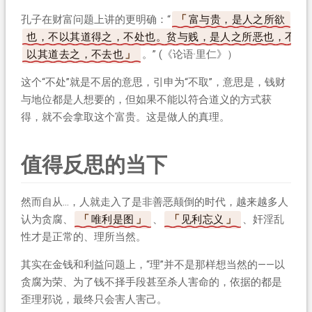
孔子在财富问题上讲的更明确：“
富与贵，是人之所欲
也，不以其道得之，不处也。贫与贱，是人之所恶也，不
以其道去之，不去也
。” (《论语·里仁》）
这个“不处”就是不居的意思，引申为“不取”，意思是，钱财
与地位都是人想要的，但如果不能以符合道义的方式获
得，就不会拿取这个富贵。这是做人的真理。
值得反思的当下
然而自从…，人就走入了是非善恶颠倒的时代，越来越多人
认为贪腐、
唯利是图
、
见利忘义
、奸淫乱
性才是正常的、理所当然。
其实在金钱和利益问题上，“理”并不是那样想当然的——以
贪腐为荣、为了钱不择手段甚至杀人害命的，依据的都是
歪理邪说，最终只会害人害己。