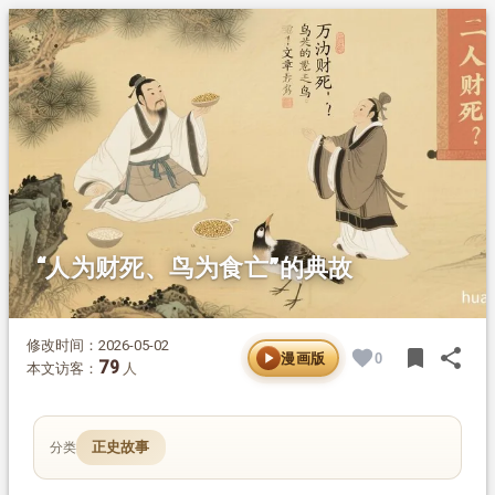
1.
摘要
2.
正文
2.1.
被误解的俗语
2.2.
典故的本来面貌
2.3.
典故藏着的警示
2.4.
传统文化的财富观
2.5.
值得反思的当下
“人为财死、鸟为食亡”的典故
修改时间：2026-05-02
bookmark
share
漫画版
0
BOOK
SH
79
本文访客：
人
正史故事
分类