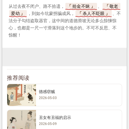
从过去夜不闭户、路不拾遗，
拾金不昧
、
敬老
爱幼
，到如今坑蒙拐骗成风，
杀人不眨眼
、不
法分子勾结盗取器官，这中间的道德滑坡无论多么惊悚惊
心，也都是一尺一寸滑落到这个地步的。不可不反思、不
惊醒！
推荐阅读
德感窃贼
2026-05-03
丑女有丑福的启示
2026-05-09