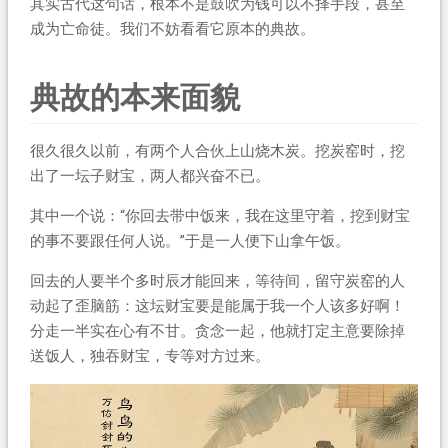
其实古代这句话，根本不是鼓吹为钱可以不择手段，甚至
成为亡命徒。我们不妨看看它原本的典故。
典故的本来面貌
很久很久以前，有两个人合伙上山烧木炭。挖炭窑时，挖
出了一坛子财宝，两人都兴奋不已。
其中一个说：“你回去带中饭来，我在这里守着，挖到财宝
的事不要跟任何人说。”于是一人便下山拿午饭。
回去的人要半个多时辰才能回来，等待间，留守炭窑的人
动起了歪脑筋：这坛财宝要是能属于我一个人该多好啊！
分走一半实在心有不甘。贪念一起，他就打定主意要除掉
送饭人，独吞财宝，专等对方过来。