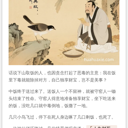
话说下山取饭的人，也因贪念打起了恶毒的主意：我在饭
里下毒就能除掉对方，自己独享财宝，岂不是美事？
中饭终于送过来了。送饭人一个不留神，就被守窑人一锄
头结束了性命。守窑人得意地准备独享财宝，坐下吃送来
的饭，没吃几口就中毒倒地，饭撒了一地。
几只小鸟飞过，停下在死人身边啄了几口剩饭，也死了。