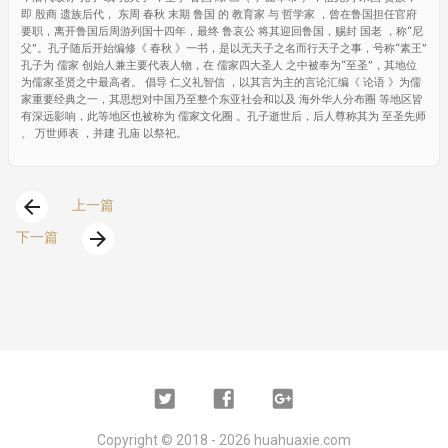
即 殷商 遗族后代， 东周 春秋 末期 鲁国 的 教育家 与 哲学家 ，曾在鲁国担任官府
要职，离开鲁国后周游列国十四年，最终 鲁哀公 将其迎回鲁国，赐封 国老 ，称“尼
父”。孔子随后开始编修《 春秋 》一书，是以无天子之名而行天子之事，号称“素王”
孔子为 儒家 创始人兼主要代表人物，在 儒家四大圣人 之中被奉为“至圣”，其地位
为儒家圣贤之中最高者。 倡导 仁义礼智信 ，以其言为主的言论汇编《 论语 》为儒
家重要经典之一，其思想对中国乃至整个东亚社会和以及 海外华人分布圈 等地区皆
有深远影响，此等地区也被称为 儒家文化圈 。孔子逝世后，后人尊称其为 至圣先师
、 万世师表 ，并建 孔庙 以祭祀。
arrow_back
上一篇
arrow_forward
下一篇
Twitter
Facebook
Google
Plus
Copyright ©
2018 - 2026
huahuaxie.com