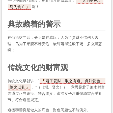
一位神仙碰巧路过，见此情景便叹息道：
人为财死，
鸟为食亡
啊！
典故藏着的警示
神仙说这句话，分明是在感叹：人为了贪财不惜伤天害
理，鸟为了果腹不辨安危，最终落得这般下场，多么可悲
啊！
传统文化的财富观
传统文化早就讲，“
君子爱财，取之有道。贞妇爱色，
纳之以礼
。”（《增广贤文》），意思是君子追求财富
需通过正当途径、符合道义；贞洁女子注重仪态需合乎礼
节、符合道德规范。
道德和善良是做人的底色，财色问题也不能例外。