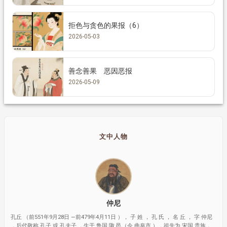
拒色与贪色的果报（6）
2026-05-03
善念善果 恶因恶报
2026-05-09
文中人物
仲尼
孔丘 （前551年9月28日 —前479年4月11日 ）， 子 姓 ， 孔 氏 ， 名 丘 ， 字 仲尼
，后代敬称 孔子 或 孔夫子 ，生于 鲁国 陬 邑（今 曲阜市 ），祖先为 宋国 贵族，