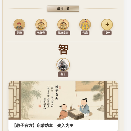
践行者
+
乾隆
乾隆帝
乾隆皇帝
代宗
120+
智
代表
代表人物
老子
【教子有方】启蒙幼童 先入为主