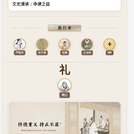
文史漫谈：诤谏之益
践行者
+
严延年
伍子胥
伯夷
公冶长
58+
礼
代表
代表人物
周公