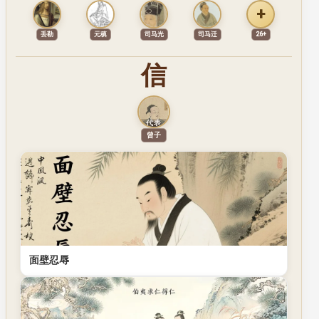
+
丢勒
元稹
司马光
司马迁
26+
信
代表
代表人物
曾子
面壁忍辱