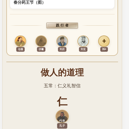
春分药王节（图）
践行者
+
仓颉
伏羲
刘庄
刘玄
35+
做人的道理
五常：仁义礼智信
仁
代表
代表人物
孔子