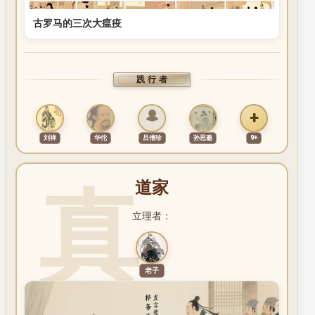
古罗马的三次大瘟疫
践行者
+
刘禅
华佗
吕僧珍
孙思邈
9+
道家
立理者：
老子