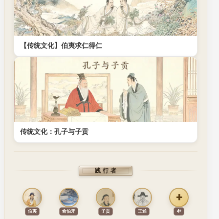
【传统文化】伯夷求仁得仁
传统文化：孔子与子贡
践行者
+
伯夷
俞伯牙
子贡
王述
4+