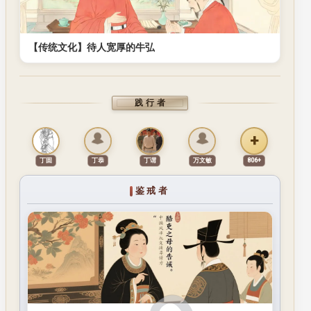
【传统文化】待人宽厚的牛弘
践行者
+
丁固
丁恭
丁谓
万文敏
806+
鉴戒者