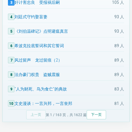
奸计害忠良 受报祸后嗣
105 人
刘廷式守约娶盲妻
93 人
《刘伯温碑记》点明避瘟真言
93 人
希波克拉底誓词和其它誓词
89 人
风过留声 龙过留痕（2）
89 人
法办豪门权贵 盗贼震服
89 人
“人为财死、鸟为食亡”的典故
83 人
文史漫谈：一言兴邦，一言丧邦
81 人
上一页
下一页
第 1 / 163 页，共 1622 篇