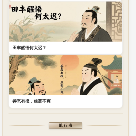
田丰醒悟何太迟？
善恶有报，丝毫不爽
践行者