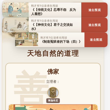
刚才有1位读者在阅读
传统文化
历史人物
百家名理
《【传统文化】忍辱不怨 反为
速去围观
人着想》
刚才有1位读者在阅读
未来已来 渡者已在身边 用心发现
《【神传文化】君子之交淡如
速去围观
水》
刚才有1位读者在阅读
速去围观
《制造冤狱者的下场（四）》
天地自然的道理
佛家
立理者：
释迦牟尼