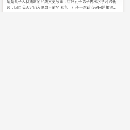
这是孔子因材施教的经典文史故事，讲述孔子弟子冉求求学时遇瓶
颈，因自我否定陷入倦怠不前的困境。 孔子一席话点破问题根源，
点醒冉求不要自我设限，这段典故至今仍能给普通人的成长带来启
先贤典故
礼
发。
19
0
文史漫谈：“妖不胜德”的启示
本文结合商朝多则典故，解读了古老观念“妖不胜德”的内涵。 从修
德兴国到失德亡国的对比，能给今人带来为人处世的启示。
正史故事
27
0