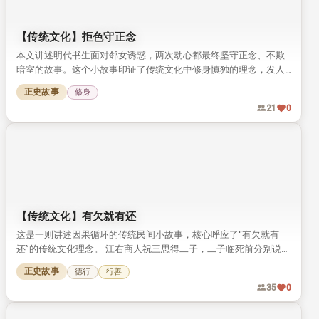
【传统文化】拒色守正念
本文讲述明代书生面对邻女诱惑，两次动心都最终坚守正念、不欺
暗室的故事。这个小故事印证了传统文化中修身慎独的理念，发人
深省。
正史故事
修身
21
0
【传统文化】有欠就有还
这是一则讲述因果循环的传统民间小故事，核心呼应了“有欠就有
还”的传统文化理念。 江右商人祝三思得二子，二子临死前分别说出
自己投胎前来还债、讨债的前世因果。 祝三思听从劝告积德行善，
正史故事
德行
行善
最终得子养老，得享善终。
35
0