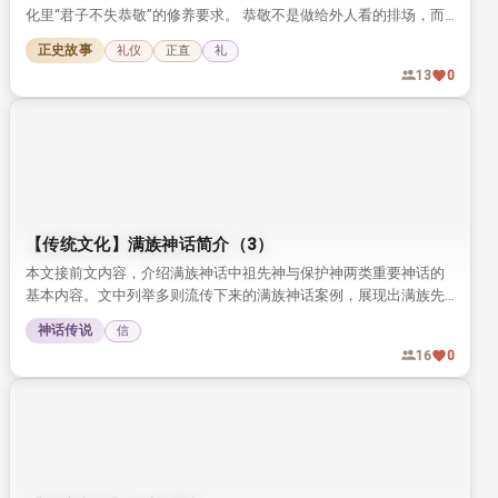
化里“君子不失恭敬”的修养要求。 恭敬不是做给外人看的排场，而
是藏在日常细节里的自律，值得今人品读参考。
正史故事
礼仪
正直
礼
13
0
【传统文化】满族神话简介（3）
本文接前文内容，介绍满族神话中祖先神与保护神两类重要神话的
基本内容。文中列举多则流传下来的满族神话案例，展现出满族先
民独特的信仰与文化特质。
神话传说
信
16
0