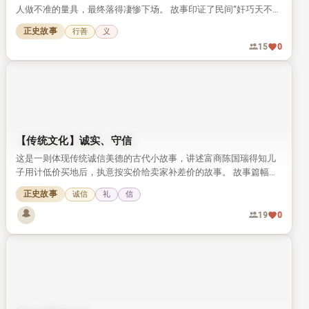
人做不准的量具，最终落得凄惨下场。 故事印证了民间“奸巧天不
容”的善恶观，劝人不可为了钱财违背道义。
正史故事
行善
义
15
0
【传统文化】诚实、守信
这是一则体现传统诚信美德的古代小故事，讲述富商陈国瑞得知儿
子用计低价买地后，执意按实价给卖家补差价的故事。 故事篇幅短
小，却将传统文化中诚实守信的可贵品质展现得十分鲜活。
正史故事
诚信
礼
信
19
0