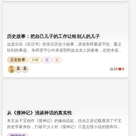
历史故事：把自己儿子的工作让给别人的儿子
这是出自《后汉书》的东汉历史小故事，讲述朱晖重诺守信、重义
轻利的事迹。 朱晖坚守心中承诺照料故去友人的家眷，还把本该给
自家儿子的做官机会让给友人遗孤，尽显古人行善重德的风骨。
正史故事
行善
信
义
40
0
从《搜神记》浅谈神话的真实性
本文从干宝创作《搜神记》的缘由说起，结合正史记载厘清了干宝
的史学家身份，打破不少人对《搜神记》只是志怪小说的固有印
象。 文章梳理了中国历代由知名学者编撰的灵异记载，探讨神话背