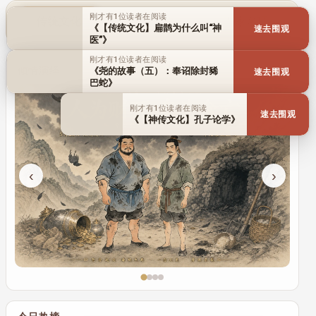
刚才有1位读者在阅读
传统文化
历史人物
百家名理
《【传统文化】扁鹊为什么叫“神
速去围观
医”》
刚才有1位读者在阅读
倾情演绎
《尧的故事（五）：奉诏除封豨
速去围观
巴蛇》
刚才有1位读者在阅读
速去围观
《【神传文化】孔子论学》
‹
›