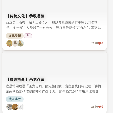
【传统文化】恭敬谨慎
西汉名臣石奋，虽无出众文才，却以恭敬谨慎的行事家风闻名朝
野。 他一家五人身居二千石高位，获汉景帝赐号“万石君”，其家风
教化也被司马迁写入史书盛赞。
文化漫谈
孝
20
0
【成语故事】画龙点睛
这是常用成语「画龙点睛」的完整典故，出自唐代典籍记载，讲的
是南朝画家张僧繇的神奇作画传说。 如今画龙点睛常用来比喻说
话、写文章时在关键处点明主旨，让内容更传神有力。
成语典故
29
0