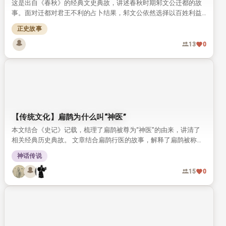
这是出自《春秋》的经典文史典故，讲述春秋时期邾文公迁都的故
事。面对迁都对君王不利的占卜结果，邾文公依然选择以百姓利益
为先。他的做法被古人评价为“知天命”，成为流传千年的君道佳
正史故事
话。
13
0
【传统文化】扁鹊为什么叫“神医”
本文结合《史记》记载，梳理了扁鹊被尊为“神医”的由来，讲清了
相关经典历史典故。 文章结合扁鹊行医的故事，解释了扁鹊被称为
神医的原因，也探讨了后世难出这类神医的根源。
神话传说
15
0