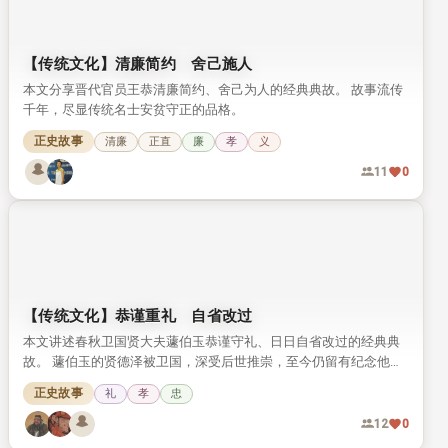
【传统文化】清廉简约 舍己施人
本文分享晋代官员王恭清廉简约、舍己为人的经典典故。 故事流传
千年，尽显传统名士安贫守正的品格。
正史故事
清廉
正直
廉
孝
义
11
0
【传统文化】恭谨重礼 自省改过
本文讲述春秋卫国贤大夫蘧伯玉恭谨守礼、日日自省改过的经典典
故。 蘧伯玉的贤德泽被卫国，深受后世推崇，至今仍留有纪念他的
相关遗迹。
正史故事
礼
孝
忠
12
0