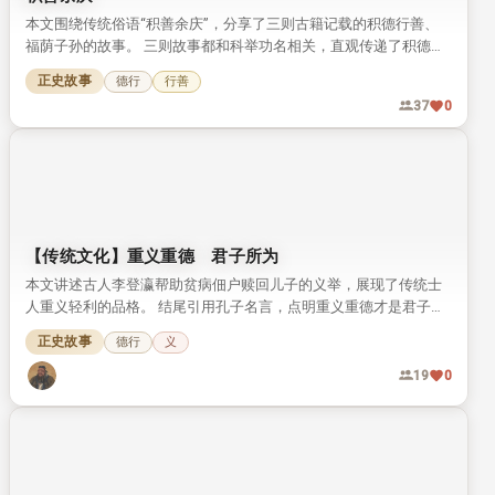
本文围绕传统俗语“积善余庆”，分享了三则古籍记载的积德行善、
福荫子孙的故事。 三则故事都和科举功名相关，直观传递了积德传
家的传统文化理念。
正史故事
德行
行善
37
0
【传统文化】重义重德 君子所为
本文讲述古人李登瀛帮助贫病佃户赎回儿子的义举，展现了传统士
人重义轻利的品格。 结尾引用孔子名言，点明重义重德才是君子所
为的核心观点。
正史故事
德行
义
19
0