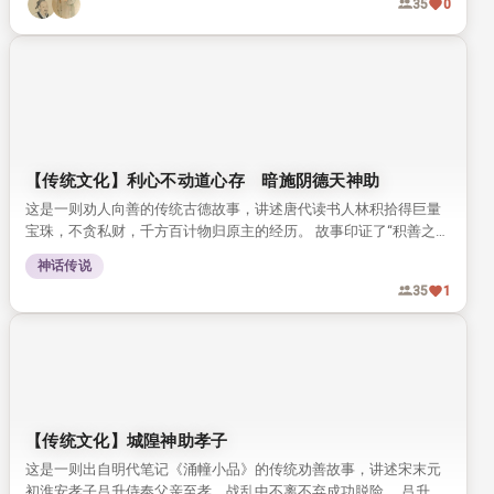
35
0
【传统文化】利心不动道心存 暗施阴德天神助
这是一则劝人向善的传统古德故事，讲述唐代读书人林积拾得巨量
宝珠，不贪私财，千方百计物归原主的经历。 故事印证了“积善之家
必有余庆”的古训，传递了修心积德的传统文化理念。
神话传说
35
1
【传统文化】城隍神助孝子
这是一则出自明代笔记《涌幢小品》的传统劝善故事，讲述宋末元
初淮安孝子吕升侍奉父亲至孝，战乱中不离不弃成功脱险。 吕升家