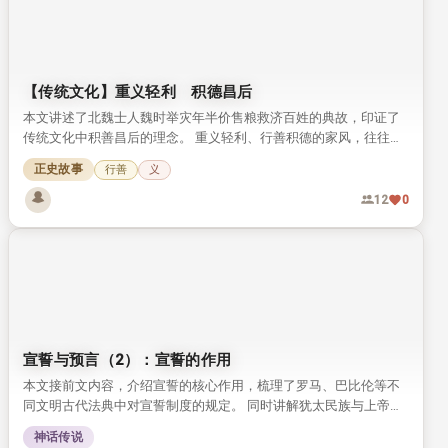
【传统文化】重义轻利 积德昌后
本文讲述了北魏士人魏时举灾年半价售粮救济百姓的典故，印证了
传统文化中积善昌后的理念。 重义轻利、行善积德的家风，往往会
惠及后世子孙，这一观念流传千年，至今仍有启发意义。
正史故事
行善
义
12
0
宣誓与预言（2）：宣誓的作用
本文接前文内容，介绍宣誓的核心作用，梳理了罗马、巴比伦等不
同文明古代法典中对宣誓制度的规定。 同时讲解犹太民族与上帝立
约的传统，以及赎罪日解除未践誓约的相关习俗。
神话传说