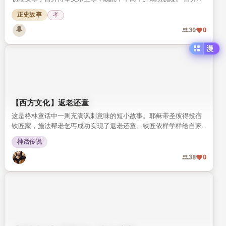
的杏园被土豪霸占，求助城隍神后神明显灵惩戒恶人，最终帮孝子
正史故事
孝
收回园地，传递了百善孝为先的传统价值观。
30
0
漫
【西方文化】返老还童
这是格林童话中一则充满讽刺意味的短小故事。耶稣带圣彼得投宿
铁匠家，施法帮老乞丐成功实现了返老还童。铁匠依样学样给自家
岳母改造，结果闹出了完全失控的乱子。
神话传说
38
0