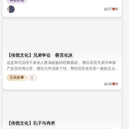
神话传说
后的真实性，引发对中华传统神传文化传承现状的思考。
37
0
【传统文化】兄弟争讼 善言化冰
这是宋代流传下来劝人敦亲睦族的经典典故。 两位高官兄弟为争家
产反目对簿公堂，缠讼六年没能了结，离职旧官余宗宪一篇贴文点
醒二人，最终兄弟放下争执重归于好。
正史故事
义
24
0
【传统文化】孔子与冉求