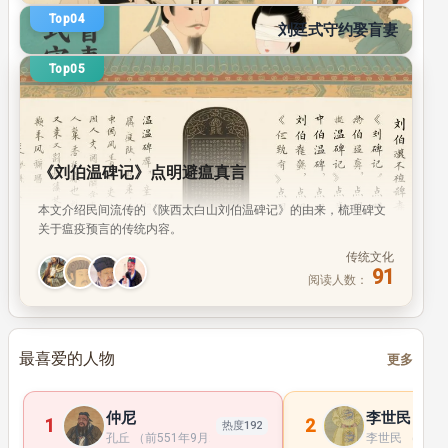
传统文化
Top04
94
刘廷式守约娶盲妻
阅读人数：
Top05
《刘伯温碑记》点明避瘟真言
本文介绍民间流传的《陕西太白山刘伯温碑记》的由来，梳理碑文
关于瘟疫预言的传统内容。
传统文化
91
阅读人数：
最喜爱的人物
更多
仲尼
李世民
1
2
热度192
孔丘 （前551年9月28日 —前479年4月11日 ）， 子 姓 ， 孔 氏 ， 
李世民 （598年