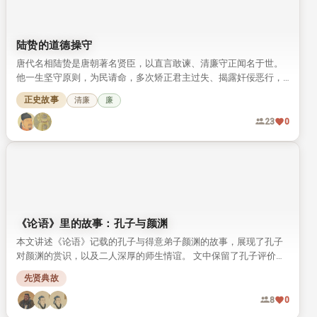
陆贽的道德操守
唐代名相陆贽是唐朝著名贤臣，以直言敢谏、清廉守正闻名于世。
他一生坚守原则，为民请命，多次矫正君主过失、揭露奸佞恶行，
留下诸多经世名言与高尚风范，至今仍被人称道。
正史故事
清廉
廉
23
0
《论语》里的故事：孔子与颜渊
本文讲述《论语》记载的孔子与得意弟子颜渊的故事，展现了孔子
对颜渊的赏识，以及二人深厚的师生情谊。 文中保留了孔子评价颜
渊的经典原文，还原了颜渊贤德好学的儒者形象。
先贤典故
8
0