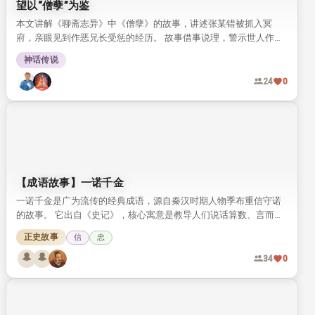
望以“僧孽”为鉴
本文讲解《聊斋志异》中《僧孽》的故事，讲述张某错被抓入冥
府，亲眼见到作恶兄长受惩的经历。 故事借事说理，警示世人作恶
自有报应，劝人以故事为鉴，守心向善。
神话传说
24
0
【成语故事】一诺千金
一诺千金是广为流传的经典成语，源自秦汉时期人物季布重信守诺
的故事。 它出自《史记》，核心寓意是教导人们说话算数、言而有
信。
正史故事
信
忠
34
0