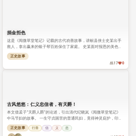
捐金拒色
这是《阅微草堂笔记》记载的古代劝善故事，讲献县侠士史某出手
救人，拿出赢来的银子帮百姓保住了家庭。 史某面对报恩的美色严
词拒绝，最终积累阴德，在全村大火中保住了一家三口的性命。
正史故事
17
0
古风悠悠：仁义忠信者，有天爵！
本文借孟子“天爵人爵”的论述，引出清代纪晓岚《阅微草堂笔记》
中马节妇的故事。 一生守贞困苦的普通民妇，竟得神灵庇护，印证
了“仁义忠信者自有天爵”的道理。
正史故事
行善
信
义
忠