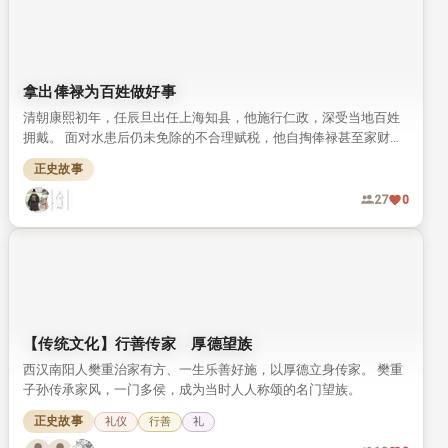
拿出俸禄为百姓做好事
清朝康熙初年，任辰旦出任上海知县，他施行仁政，深受当地百姓
拥戴。 面对水患后仍未免除的不合理赋税，他自掏俸禄甚至家财完
成勘测，最终为百姓减除了多余负担，这段事迹记载于《清史稿》
正史故事
中。
27
0
【传统文化】行善传家 厚德望族
西汉南阳人樊重治家有方、一生乐善好施，以厚德立身传家。 樊重
子孙传承家风，一门多侯，成为当时人人称颂的名门望族。
正史故事
礼仪
行善
礼