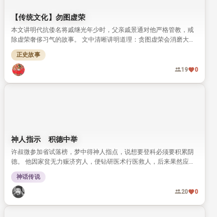
【传统文化】勿图虚荣
本文讲明代抗倭名将戚继光年少时，父亲戚景通对他严格管教，戒
除虚荣奢侈习气的故事。 文中清晰讲明道理：贪图虚荣会消磨大
志，难成一番事业。
正史故事
19
0
神人指示 积德中举
许叔微参加省试落榜，梦中得神人指点，说想要登科必须要积累阴
德。 他因家贫无力赈济穷人，便钻研医术行医救人，后来果然应验
神示得中举人。
神话传说
20
0