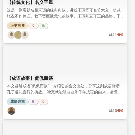
【传统文化】名义至重
这是一则唐朝名相宋璟的经典典故，讲述宋璟坚守名节大义，劝诫
张说不作伪证、救下贤臣魏元忠的故事。宋璟刚直守正的品格，千
年来一直被世人称颂。
正史故事
义
忠
11
0
【成语故事】侃侃而谈
本文讲解成语“侃侃而谈”，介绍它的含义出处，分享这则成语背后
孔子遵礼言行的典故。 读完就能明白这则千年成语的由来，读懂孔
子言传身教践行周礼的故事。
成语典故
礼
义
13
0