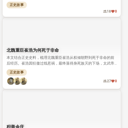
腊民族性格，还推动了早期科学理论体系的发展。
正史故事
18
0
北魏重臣崔浩为何死于非命
本文结合正史史料，梳理北魏重臣崔浩从权倾朝野到死于非命的前
后经历。崔浩因狂傲过线惹祸，最终落得身死族灭的下场，太武帝
拓跋焘也未得善终。
正史故事
27
0
积善余庆