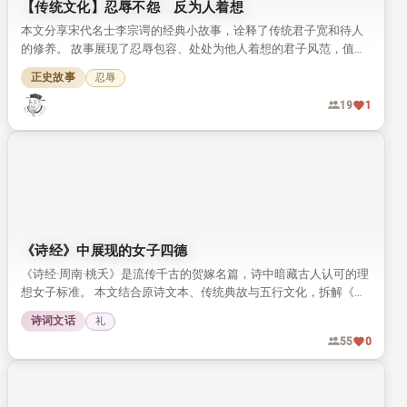
【传统文化】忍辱不怨 反为人着想
本文分享宋代名士李宗谔的经典小故事，诠释了传统君子宽和待人
的修养。 故事展现了忍辱包容、处处为他人着想的君子风范，值得
我们细细品读。
正史故事
忍辱
19
1
《诗经》中展现的女子四德
《诗经·周南·桃夭》是流传千古的贺嫁名篇，诗中暗藏古人认可的理
想女子标准。 本文结合原诗文本、传统典故与五行文化，拆解《桃
夭》中提到的女子四德内涵，带你读懂传统婚恋文化中的女性品德
诗词文话
礼
要求。
55
0