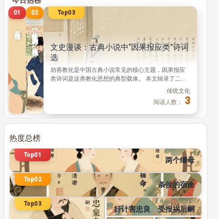
Top01
02
03
【传统文化】修养德行 福报子孙
文史漫谈：古典小说中“因果报应类”诗词选
传统文化
两个继母
阅
不少文艺作品里继母都是负面形象，我国历史上却有
读
两位贤德继母，用仁爱德行对待继子，留下了感人的
人
佳话。 文章借古喻今，反思了现代家庭教育重名利轻
传统文化
数：
德育的普遍问题，引人深思。 正文 很多中外虚构故事
11
3
阅读人数：
中，继母总以负面形象出场。比如童话故事《白雪公
主》里，白雪公主的继母嫉妒她的美貌，一心想除掉
她；唐代笔记小说《酉阳杂俎》中，女主角叶限也经
常受到后母虐待。 但在历史上，其实有许多了不起的
热度总榜
继母，下面就讲两则真实的历史故事。 穆姜：以义导
传统文化
子，助继子迁善 据《后汉书》记载，汉代贤母穆姜，
Top01
127
是安众令程文矩的续弦。 穆姜自己生了两个儿子，程
阅读人数：
两个继母
文矩的前妻留下四个儿子。这四个继子一开始非常不
传统文化
接受她，还常常憎恨诋毁穆姜，可穆姜始终以慈爱仁
Top02
110
阅读人数：
条侯的宿命
厚的态度尽心抚育他们，衣食供
传统文化
Top03
101
奸计害忠良 受报祸后嗣
阅读人数：