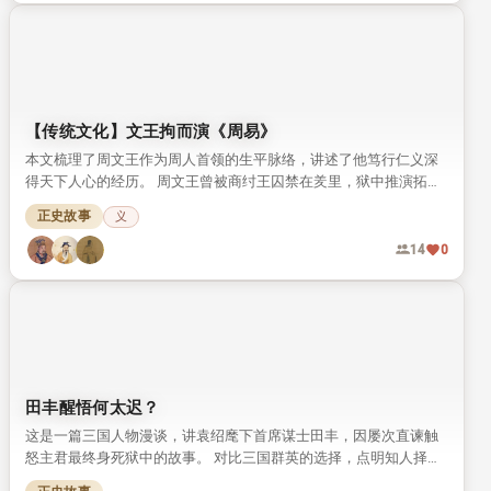
【传统文化】文王拘而演《周易》
本文梳理了周文王作为周人首领的生平脉络，讲述了他笃行仁义深
得天下人心的经历。 周文王曾被商纣王囚禁在羑里，狱中推演拓展
《周易》，将八卦发展为六十四卦，留下了“文王拘而演《周易》”
正史故事
义
的千古文化典故。
14
0
田丰醒悟何太迟？
这是一篇三国人物漫谈，讲袁绍麾下首席谋士田丰，因屡次直谏触
怒主君最终身死狱中的故事。 对比三国群英的选择，点明知人择
主、明哲远祸的人生道理，读来引人深思。