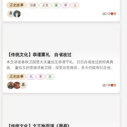
正史故事
清廉
正直
廉
孝
义
12
0
【传统文化】恭谨重礼 自省改过
本文讲述春秋卫国贤大夫蘧伯玉恭谨守礼、日日自省改过的经典典
故。 蘧伯玉的贤德泽被卫国，深受后世推崇，至今仍留有纪念他的
相关遗迹。
正史故事
礼
孝
忠
14
0
【传统文化】文王拘而演《周易》