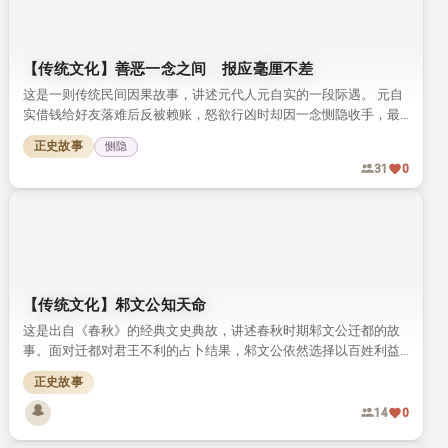
【传统文化】善恶一念之间 报应毫厘不差
这是一则传统民间因果故事，讲述元代人元自实的一段际遇。 元自
实借钱给好友落难后反被赖账，怒欲行凶时却因一念恻隐收手，最
终善恶各得报应。 故事点明核心：善恶只在一念之间，因果报应，
正史故事
恻隐
从来毫厘不差。
31
0
【传统文化】邾文公知天命
这是出自《春秋》的经典文史典故，讲述春秋时期邾文公迁都的故
事。面对迁都对君王不利的占卜结果，邾文公依然选择以百姓利益
为先。他的做法被古人评价为“知天命”，成为流传千年的君道佳
正史故事
话。
14
0