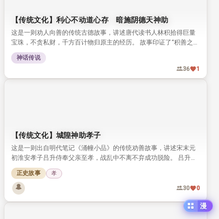
【传统文化】利心不动道心存 暗施阴德天神助
这是一则劝人向善的传统古德故事，讲述唐代读书人林积拾得巨量
宝珠，不贪私财，千方百计物归原主的经历。 故事印证了“积善之家
必有余庆”的古训，传递了修心积德的传统文化理念。
神话传说
36
1
【传统文化】城隍神助孝子
这是一则出自明代笔记《涌幢小品》的传统劝善故事，讲述宋末元
初淮安孝子吕升侍奉父亲至孝，战乱中不离不弃成功脱险。 吕升家
的杏园被土豪霸占，求助城隍神后神明显灵惩戒恶人，最终帮孝子
正史故事
孝
收回园地，传递了百善孝为先的传统价值观。
30
0
漫