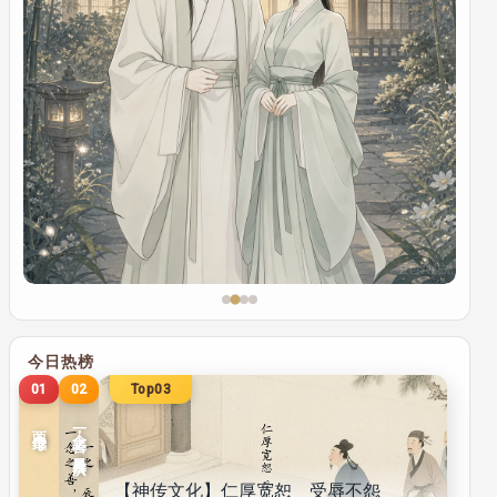
Top01
02
03
一念之善，景星庆云
【神传文化】仁厚宽恕 受辱不怨
传统文化
传统
两个继母