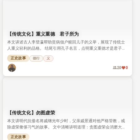
【传统文化】重义重德 君子所为
本文讲述古人李登瀛帮助贫病佃户赎回儿子的义举，展现了传统士
人重义轻利的品格。 结尾引用孔子名言，点明重义重德才是君子所
为的核心观点。
正史故事
德行
义
20
0
【传统文化】勿图虚荣
本文讲明代抗倭名将戚继光年少时，父亲戚景通对他严格管教，戒
除虚荣奢侈习气的故事。 文中清晰讲明道理：贪图虚荣会消磨大
志，难成一番事业。
正史故事