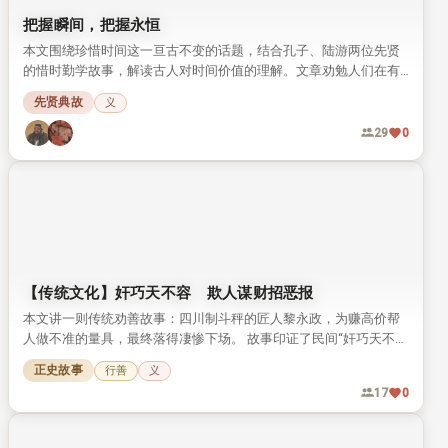
把握瞬间，把握永恒
本文围绕珍惜时间这一亘古不变的话题，结合孔子、陆游两位先贤
的惜时勤学故事，解读古人对时间价值的理解。文章劝勉人们在有
限的生命里，多做有意义的事，把握每一个瞬间才能留住永恒。
先贤典故
义
29
0
【传统文化】奸巧天不容 欺人谋财招恶报
本文讲一则传统劝善故事：四川制斗秤的匠人黎永政，为赚高价帮
人做不准的量具，最终落得凄惨下场。 故事印证了民间“奸巧天不
容”的善恶观，劝人不可为了钱财违背道义。
正史故事
行善
义
17
0