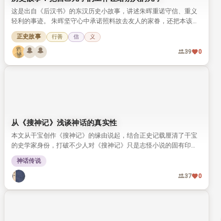
这是出自《后汉书》的东汉历史小故事，讲述朱晖重诺守信、重义
轻利的事迹。 朱晖坚守心中承诺照料故去友人的家眷，还把本该给
自家儿子的做官机会让给友人遗孤，尽显古人行善重德的风骨。
正史故事
行善
信
义
39
0
从《搜神记》浅谈神话的真实性
本文从干宝创作《搜神记》的缘由说起，结合正史记载厘清了干宝
的史学家身份，打破不少人对《搜神记》只是志怪小说的固有印
象。 文章梳理了中国历代由知名学者编撰的灵异记载，探讨神话背
神话传说
后的真实性，引发对中华传统神传文化传承现状的思考。
37
0