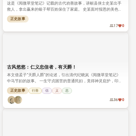
这是《阅微草堂笔记》记载的古代劝善故事，讲献县侠士史某出手
救人，拿出赢来的银子帮百姓保住了家庭。 史某面对报恩的美色严
词拒绝，最终积累阴德，在全村大火中保住了一家三口的性命。
正史故事
17
0
古风悠悠：仁义忠信者，有天爵！
本文借孟子“天爵人爵”的论述，引出清代纪晓岚《阅微草堂笔记》
中马节妇的故事。 一生守贞困苦的普通民妇，竟得神灵庇护，印证
了“仁义忠信者自有天爵”的道理。
正史故事
行善
信
义
忠
36
0