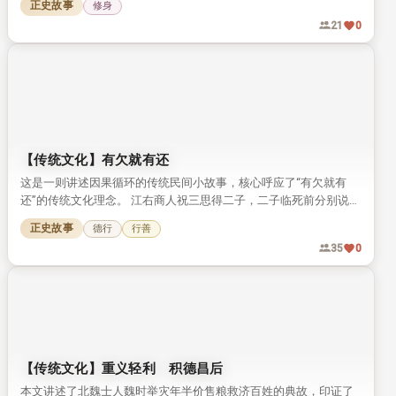
正史故事
修身
21
0
【传统文化】有欠就有还
这是一则讲述因果循环的传统民间小故事，核心呼应了“有欠就有
还”的传统文化理念。 江右商人祝三思得二子，二子临死前分别说出
自己投胎前来还债、讨债的前世因果。 祝三思听从劝告积德行善，
正史故事
德行
行善
最终得子养老，得享善终。
35
0
【传统文化】重义轻利 积德昌后
本文讲述了北魏士人魏时举灾年半价售粮救济百姓的典故，印证了