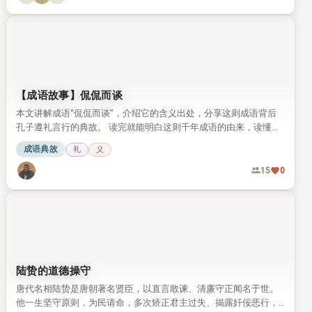
【成语故事】侃侃而谈
本文讲解成语“侃侃而谈”，介绍它的含义出处，分享这则成语背后
孔子遵礼言行的典故。 读完就能明白这则千年成语的由来，读懂孔
子言传身教践行周礼的故事。
成语典故
礼
义
15
0
陆贽的道德操守
唐代名相陆贽是唐朝著名贤臣，以直言敢谏、清廉守正闻名于世。
他一生坚守原则，为民请命，多次矫正君主过失、揭露奸佞恶行，