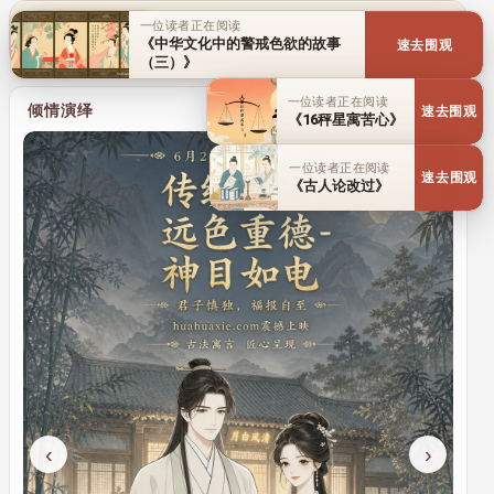
一位读者正在阅读
传统文化
历史人物
百家名理
《中华文化中的警戒色欲的故事
速去围观
（三）》
一位读者正在阅读
倾情演绎
速去围观
《16秤星寓苦心》
一位读者正在阅读
速去围观
《古人论改过》
‹
›