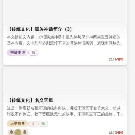
【传统文化】满族神话简介（3）
本文接前文内容，介绍满族神话中祖先神与保护神两类重要神话的
基本内容。文中列举多则流传下来的满族神话案例，展现出满族先
民独特的信仰与文化特质。
神话传说
信
16
0
【传统文化】名义至重
这是一则唐朝名相宋璟的经典典故，讲述宋璟坚守名节大义，劝诫
张说不作伪证、救下贤臣魏元忠的故事。宋璟刚直守正的品格，千
年来一直被世人称颂。
正史故事
义
忠
13
0