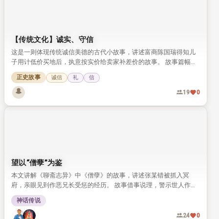
【传统文化】诚实、守信
这是一则体现传统诚信美德的古代小故事，讲述富商陈国瑞得知儿
子用计低价买地后，执意按实价给卖家补差价的故事。 故事篇幅短
小，却将传统文化中诚实守信的可贵品质展现得十分鲜活。
正史故事
诚信
礼
信
19
0
望以“僧孽”为鉴
本文讲解《聊斋志异》中《僧孽》的故事，讲述张某错被抓入冥
府，亲眼见到作恶兄长受惩的经历。 故事借事说理，警示世人作恶
自有报应，劝人以故事为鉴，守心向善。
神话传说
24
0