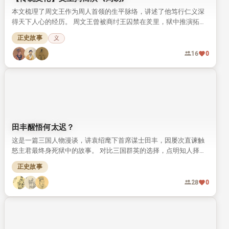
本文梳理了周文王作为周人首领的生平脉络，讲述了他笃行仁义深
得天下人心的经历。 周文王曾被商纣王囚禁在羑里，狱中推演拓展
《周易》，将八卦发展为六十四卦，留下了“文王拘而演《周易》”
正史故事
义
的千古文化典故。
16
0
田丰醒悟何太迟？
这是一篇三国人物漫谈，讲袁绍麾下首席谋士田丰，因屡次直谏触
怒主君最终身死狱中的故事。 对比三国群英的选择，点明知人择
主、明哲远祸的人生道理，读来引人深思。
正史故事
28
0