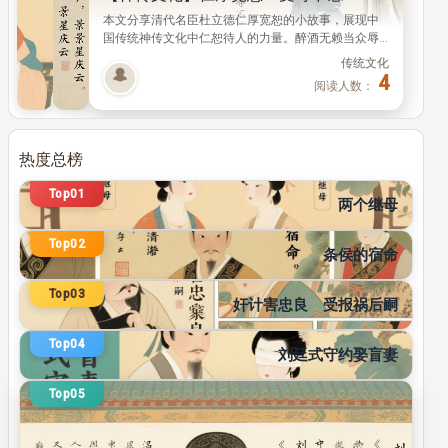
阅
阅
不少文艺作品里继母都是负面形象，我国历史上却有
读
读
两位贤德继母，用仁爱德行对待继子，留下了感人的
人
人
佳话。 文章借古喻今，反思了现代家庭教育重名利轻
传统文化
数：
数：
德育的普遍问题，引人深思。 正文 很多中外虚构故事
11
4
4
阅读人数：
中，继母总以负面形象出场。比如童话故事《白雪公
主》里，白雪公主的继母嫉妒她的美貌，一心想除掉
她；唐代笔记小说《酉阳杂俎》中，女主角叶限也经
常受到后母虐待。 但在历史上，其实有许多了不起的
热度总榜
继母，下面就讲两则真实的历史故事。 穆姜：以义导
传统文化
子，助继子迁善 据《后汉书》记载，汉代贤母穆姜，
Top01
150
是安众令程文矩的续弦。 穆姜自己生了两个儿子，程
阅读人数：
两个继母
文矩的前妻留下四个儿子。这四个继子一开始非常不
传统文化
接受她，还常常憎恨诋毁穆姜，可穆姜始终以慈爱仁
Top02
110
阅读人数：
条侯的宿命
厚的态度尽心抚育他们，衣食供
传统文化
Top03
102
奸计害忠良 受报祸后嗣
阅读人数：
传统文化
Top04
94
刘廷式守约娶盲妻
阅读人数：
Top05