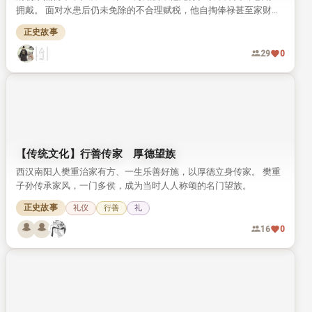
拥戴。 面对水患后仍未免除的不合理赋税，他自掏俸禄甚至家财完
成勘测，最终为百姓减除了多余负担，这段事迹记载于《清史稿》
正史故事
中。
29
0
【传统文化】行善传家 厚德望族
西汉南阳人樊重治家有方、一生乐善好施，以厚德立身传家。 樊重
子孙传承家风，一门多侯，成为当时人人称颂的名门望族。
正史故事
礼仪
行善
礼
16
0