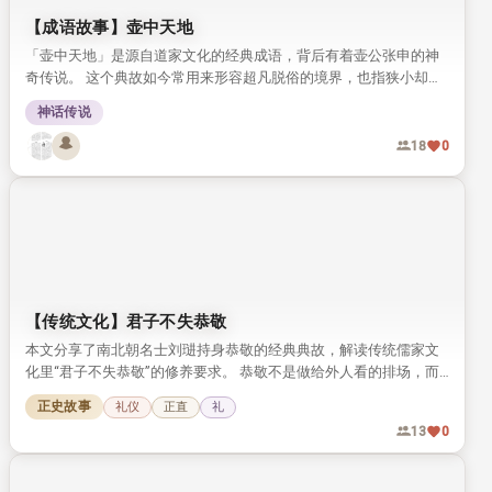
【成语故事】壶中天地
「壶中天地」是源自道家文化的经典成语，背后有着壶公张申的神
奇传说。 这个典故如今常用来形容超凡脱俗的境界，也指狭小却自
有意趣的空间。
神话传说
18
0
【传统文化】君子不失恭敬
本文分享了南北朝名士刘琎持身恭敬的经典典故，解读传统儒家文
化里“君子不失恭敬”的修养要求。 恭敬不是做给外人看的排场，而
是藏在日常细节里的自律，值得今人品读参考。
正史故事
礼仪
正直
礼
13
0