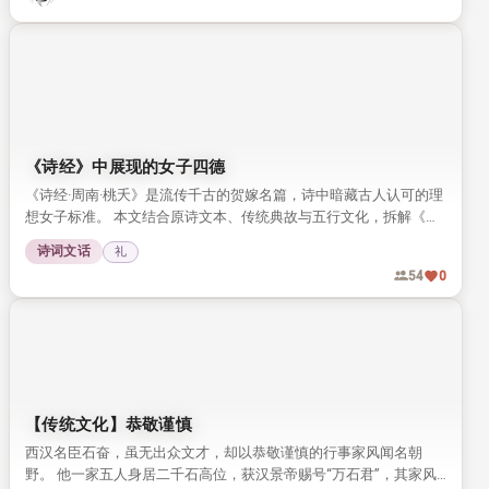
《诗经》中展现的女子四德
《诗经·周南·桃夭》是流传千古的贺嫁名篇，诗中暗藏古人认可的理
想女子标准。 本文结合原诗文本、传统典故与五行文化，拆解《桃
夭》中提到的女子四德内涵，带你读懂传统婚恋文化中的女性品德
诗词文话
礼
要求。
54
0
【传统文化】恭敬谨慎
西汉名臣石奋，虽无出众文才，却以恭敬谨慎的行事家风闻名朝
野。 他一家五人身居二千石高位，获汉景帝赐号“万石君”，其家风