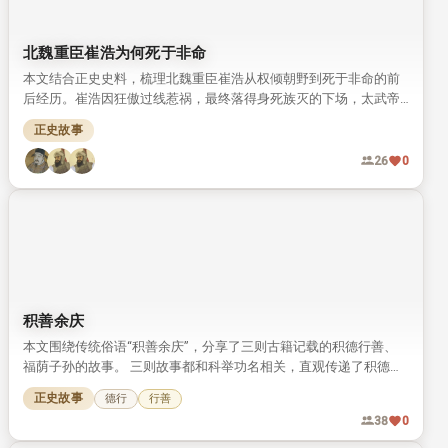
北魏重臣崔浩为何死于非命
本文结合正史史料，梳理北魏重臣崔浩从权倾朝野到死于非命的前
后经历。崔浩因狂傲过线惹祸，最终落得身死族灭的下场，太武帝
拓跋焘也未得善终。
正史故事
26
0
积善余庆
本文围绕传统俗语“积善余庆”，分享了三则古籍记载的积德行善、
福荫子孙的故事。 三则故事都和科举功名相关，直观传递了积德传
家的传统文化理念。
正史故事
德行
行善
38
0