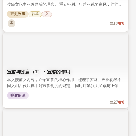
传统文化中积善昌后的理念。 重义轻利、行善积德的家风，往往会
惠及后世子孙，这一观念流传千年，至今仍有启发意义。
正史故事
行善
义
13
0
宣誓与预言（2）：宣誓的作用
本文接前文内容，介绍宣誓的核心作用，梳理了罗马、巴比伦等不
同文明古代法典中对宣誓制度的规定。 同时讲解犹太民族与上帝立
约的传统，以及赎罪日解除未践誓约的相关习俗。
神话传说
27
0