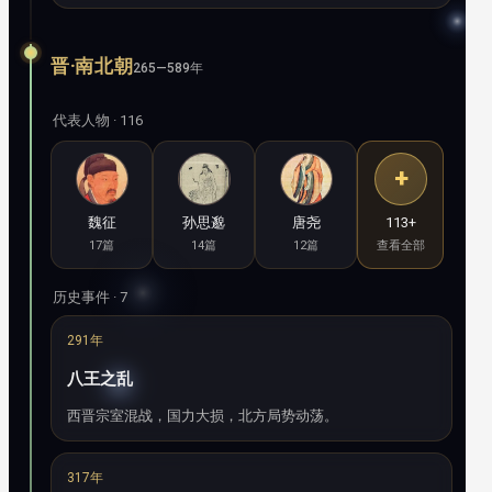
晋·南北朝
265—589年
代表人物 · 116
+
魏征
孙思邈
唐尧
113+
17篇
14篇
12篇
查看全部
历史事件 · 7
291年
八王之乱
西晋宗室混战，国力大损，北方局势动荡。
317年