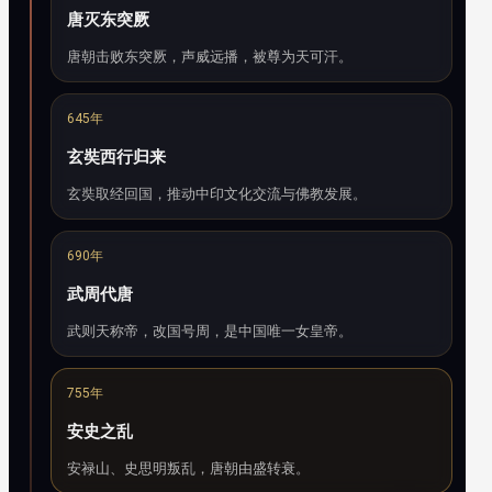
唐灭东突厥
唐朝击败东突厥，声威远播，被尊为天可汗。
645年
玄奘西行归来
玄奘取经回国，推动中印文化交流与佛教发展。
690年
武周代唐
武则天称帝，改国号周，是中国唯一女皇帝。
755年
安史之乱
安禄山、史思明叛乱，唐朝由盛转衰。