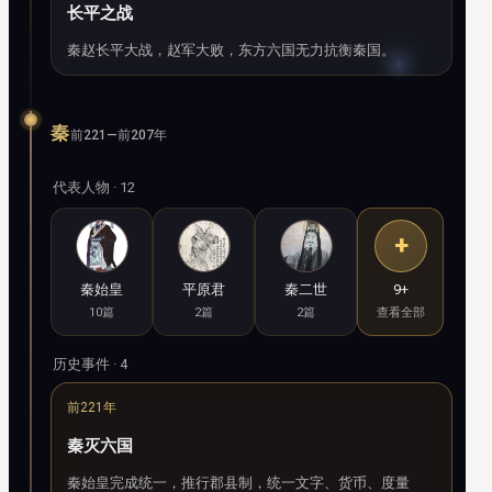
长平之战
秦赵长平大战，赵军大败，东方六国无力抗衡秦国。
秦
前221—前207年
代表人物 · 12
+
秦始皇
平原君
秦二世
9+
10篇
2篇
2篇
查看全部
历史事件 · 4
前221年
秦灭六国
秦始皇完成统一，推行郡县制，统一文字、货币、度量