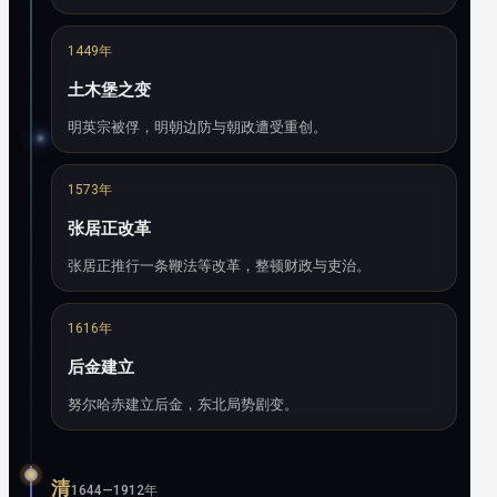
1449年
土木堡之变
明英宗被俘，明朝边防与朝政遭受重创。
1573年
张居正改革
张居正推行一条鞭法等改革，整顿财政与吏治。
1616年
后金建立
努尔哈赤建立后金，东北局势剧变。
清
1644—1912年