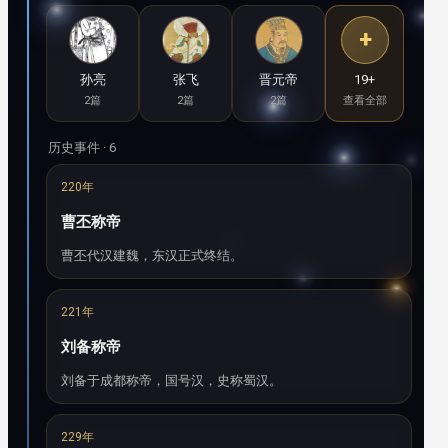
+
孙亮
张飞
晋元帝
19+
2篇
2篇
2篇
查看全部
历史事件 · 6
220年
曹丕称帝
曹丕代汉建魏，东汉正式终结。
221年
刘备称帝
刘备于成都称帝，国号汉，史称蜀汉。
229年