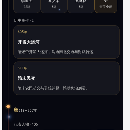
李世民
岑文本
褚遂良
9+
72篇
3篇
3篇
查看全部
历史事件 · 2
605年
开凿大运河
隋炀帝开凿大运河，沟通南北交通与财赋转运。
611年
隋末民变
隋末农民起义与群雄并起，隋朝统治崩溃。
唐
618—907年
代表人物 · 105