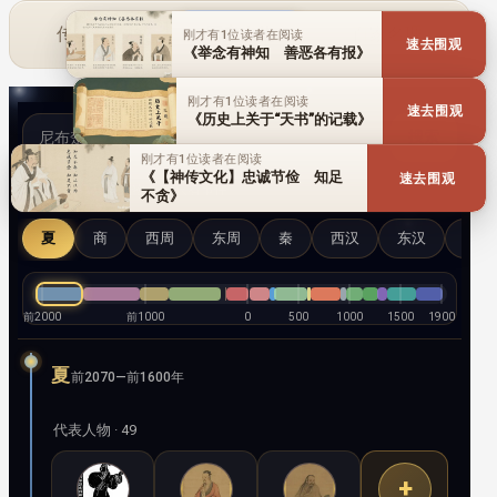
刚才有1位读者在阅读
传统文化
历史人物
百家名理
《【神传文化】传统文化中的为
速去围观
政理念》
刚才有1位读者在阅读
速去围观
《古罗马的三次大瘟疫》
搜索
陈德甫
刚才有1位读者在阅读
《【传统文化】侮神狂妄遭天
速去围观
全部
只看人物
只看事件
谴》
夏
商
西周
东周
秦
西汉
东汉
三国
前2000
前1000
0
500
1000
1500
1900
夏
前2070—前1600年
代表人物 · 49
+