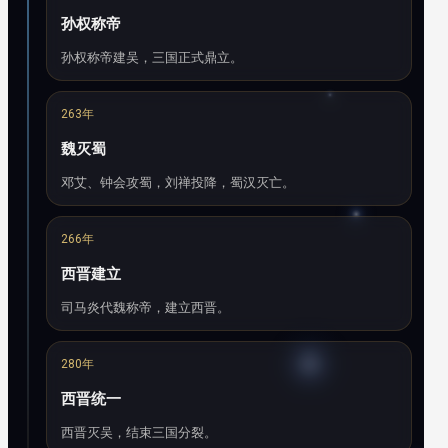
孙权称帝
孙权称帝建吴，三国正式鼎立。
263年
魏灭蜀
邓艾、钟会攻蜀，刘禅投降，蜀汉灭亡。
266年
西晋建立
司马炎代魏称帝，建立西晋。
280年
西晋统一
西晋灭吴，结束三国分裂。