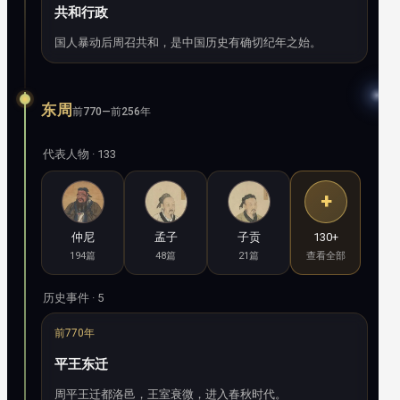
共和行政
国人暴动后周召共和，是中国历史有确切纪年之始。
东周
前770—前256年
代表人物 · 133
+
仲尼
孟子
子贡
130+
194篇
48篇
21篇
查看全部
历史事件 · 5
前770年
平王东迁
周平王迁都洛邑，王室衰微，进入春秋时代。