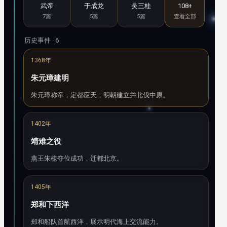
武帝
于成龙
吴三桂
108+
7篇
5篇
5篇
查看全部
历史事件 · 6
1368年
朱元璋建明
朱元璋称帝，定都应天，明朝建立并北伐中原。
1402年
靖难之役
燕王朱棣夺位成功，迁都北京。
1405年
郑和下西洋
郑和船队首航西洋，展示明代海上交流能力。