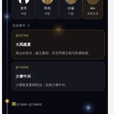
黄帝
帝尧
伏羲
46+
44篇
29篇
12篇
查看全部
历史事件 · 2
前2070年
大禹建夏
禹治水有功，建立夏朝，开启早期王朝与世袭制度。
前1900年
少康中兴
少康恢复夏朝统治，史称少康中兴。
商
前1600—前1046年