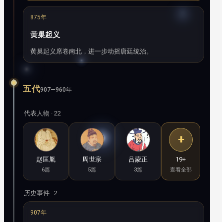
875年
黄巢起义
黄巢起义席卷南北，进一步动摇唐廷统治。
五代
907—960年
代表人物 · 22
+
赵匡胤
周世宗
吕蒙正
19+
6篇
5篇
3篇
查看全部
历史事件 · 2
907年