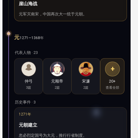
崖山海战
元军灭南宋，中国再次大一统于元朝。
元
1271—1368年
代表人物 · 23
+
仲弓
元顺帝
宋濂
20+
3篇
2篇
2篇
查看全部
历史事件 · 3
1271年
元朝建立
忽必烈定国号为大元，推行行省制度。