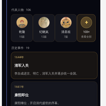
代表人物 · 106
+
乾隆
纪晓岚
清圣祖
103+
15篇
12篇
7篇
查看全部
历史事件 · 19
1644年
清军入关
李自成进京、明亡，清军入关并逐步统一全国。
1661年
康熙即位
康熙继位，开启清代盛世的序幕。