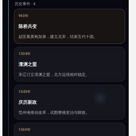
历史事件 · 4
960年
陈桥兵变
赵匡胤黄袍加身，建立北宋，结束五代十国。
1004年
澶渊之盟
宋辽订立澶渊之盟，北方边境相对稳定。
1043年
庆历新政
范仲淹推动改革，试图整顿吏治与财政。
1069年