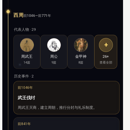
西周
前1046—前771年
代表人物 · 29
+
周武王
周公
金甲神
26+
14篇
9篇
8篇
查看全部
历史事件 · 2
前1046年
武王伐纣
周武王灭商，建立周朝，推行分封与礼乐制度。
前841年