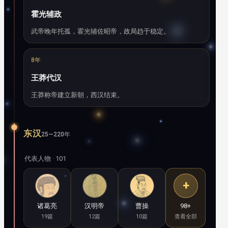
霍光辅政
武帝晚年托孤，霍光辅佐昭帝，政局趋于稳定。
8年
王莽代汉
王莽称帝建立新朝，西汉结束。
东汉
25—220年
代表人物 · 101
+
诸葛亮
汉明帝
曹操
98+
19篇
12篇
10篇
查看全部