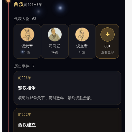
西汉
前206—8年
代表人物 · 63
+
汉武帝
司马迁
汉文帝
60+
18篇
16篇
16篇
查看全部
历史事件 · 7
前206年
楚汉相争
项羽刘邦争天下，历时数年，最终汉胜楚败。
前202年
西汉建立