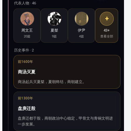
代表人物 · 46
+
周文王
夏桀
伊尹
43+
20篇
9篇
4篇
查看全部
历史事件 · 2
前1600年
商汤灭夏
商汤起兵灭夏桀，夏朝终结，商朝建立。
前1300年
盘庚迁殷
盘庚迁都于殷，商朝政治中心稳定，甲骨文与青铜文明进
一步发展。