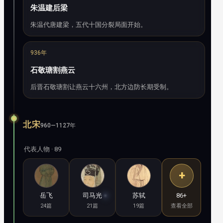
朱温建后梁
朱温代唐建梁，五代十国分裂局面开始。
936年
石敬瑭割燕云
后晋石敬瑭割让燕云十六州，北方边防长期受制。
北宋
960—1127年
代表人物 · 89
+
岳飞
司马光
苏轼
86+
24篇
21篇
19篇
查看全部