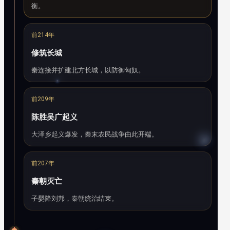
衡。
前214年
修筑长城
秦连接并扩建北方长城，以防御匈奴。
前209年
陈胜吴广起义
大泽乡起义爆发，秦末农民战争由此开端。
前207年
秦朝灭亡
子婴降刘邦，秦朝统治结束。