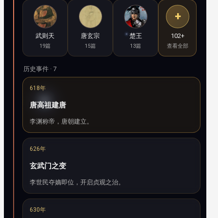
+
武则天
唐玄宗
楚王
102+
19篇
15篇
13篇
查看全部
历史事件 · 7
618年
唐高祖建唐
李渊称帝，唐朝建立。
626年
玄武门之变
李世民夺嫡即位，开启贞观之治。
630年