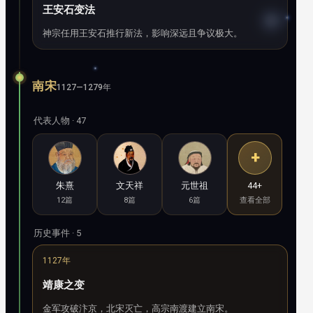
王安石变法
神宗任用王安石推行新法，影响深远且争议极大。
南宋
1127—1279年
代表人物 · 47
+
朱熹
文天祥
元世祖
44+
12篇
8篇
6篇
查看全部
历史事件 · 5
1127年
靖康之变
金军攻破汴京，北宋灭亡，高宗南渡建立南宋。