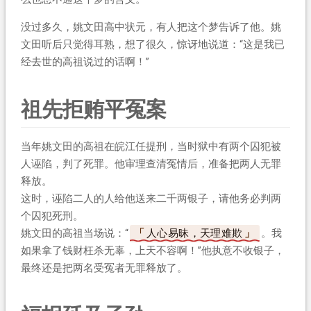
没过多久，姚文田高中状元，有人把这个梦告诉了他。姚
文田听后只觉得耳熟，想了很久，惊讶地说道：“这是我已
经去世的高祖说过的话啊！”
祖先拒贿平冤案
当年姚文田的高祖在皖江任提刑，当时狱中有两个囚犯被
人诬陷，判了死罪。他审理查清冤情后，准备把两人无罪
释放。
这时，诬陷二人的人给他送来二千两银子，请他务必判两
个囚犯死刑。
姚文田的高祖当场说：“
人心易昧，天理难欺
。我
如果拿了钱财枉杀无辜，上天不容啊！”他执意不收银子，
最终还是把两名受冤者无罪释放了。