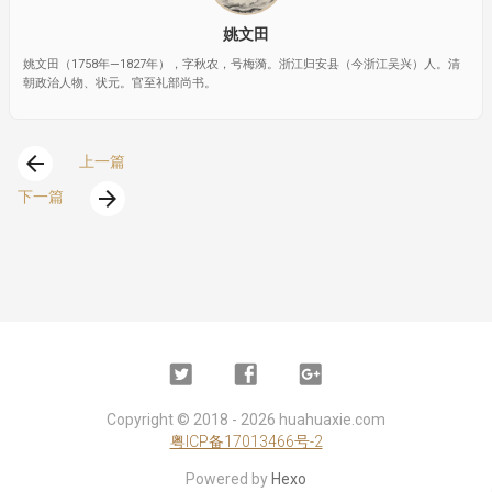
姚文田
姚文田（1758年—1827年），字秋农，号梅漪。浙江归安县（今浙江吴兴）人。清
朝政治人物、状元。官至礼部尚书。
arrow_back
上一篇
arrow_forward
下一篇
Twitter
Facebook
Google
Plus
Copyright ©
2018 - 2026
huahuaxie.com
粤ICP备17013466号-2
Powered by
Hexo