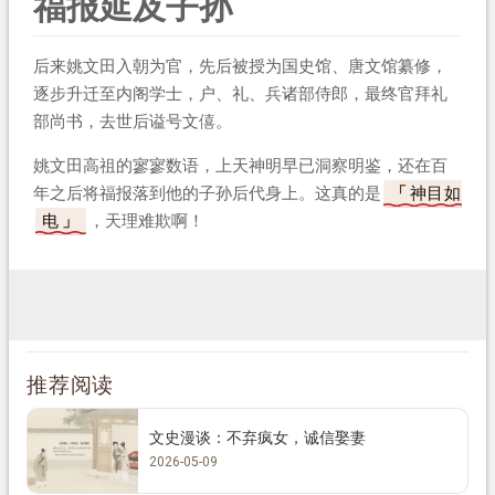
福报延及子孙
后来姚文田入朝为官，先后被授为国史馆、唐文馆纂修，
逐步升迁至内阁学士，户、礼、兵诸部侍郎，最终官拜礼
部尚书，去世后谥号文僖。
姚文田高祖的寥寥数语，上天神明早已洞察明鉴，还在百
年之后将福报落到他的子孙后代身上。这真的是
神目如
电
，天理难欺啊！
推荐阅读
文史漫谈：不弃疯女，诚信娶妻
2026-05-09