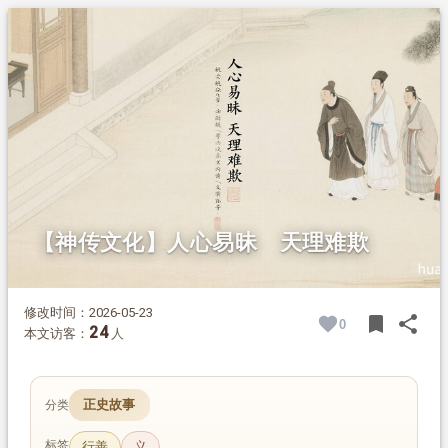
1.
摘要
2.
正文
2.1.
同乡梦中见榜文
2.2.
祖先拒贿平冤案
2.3.
福报延及子孙
【神传文化】人心易昧 天理难欺
修改时间：2026-05-23
bookmark
share
0
BOOK
SH
24
本文访客：
人
正史故事
分类
标签
行善
义