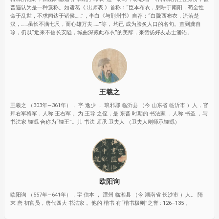
普遍认为是一种褒称。如诸葛《 出师表 》首称：“臣本布衣，躬耕于南阳，苟全性
命于乱世，不求闻达于诸侯……”，李白《与荆州书》自荐：“白陇西布衣，流落楚
汉，……虽长不满七尺，而心雄万夫……”等， 均已 成为脍炙人口的名句。直到龚自
珍，仍以“近来不信长安隘，城曲深藏此布衣”的美辞，来赞扬好友志士潘语。
王羲之
王羲之 （303年—361年）， 字 逸少 ， 琅邪郡 临沂县 （今 山东省 临沂市 ）人，官
拜右军将军，人称 王右军 。为 王导 之侄，是 东晋 时期的 书法家 ，人称 书圣 ，与
书法家 锺繇 合称为“锺王”。其 书法 师承 卫夫人 （卫夫人则师承锺繇）
欧阳询
欧阳询 （557年—641年），字 信本 ， 潭州 临湘县 （今 湖南省 长沙市 ）人。 隋
末 唐 初官员，唐代四大 书法家 。他的 楷书 有“楷书极则”之誉 : 126–135 。