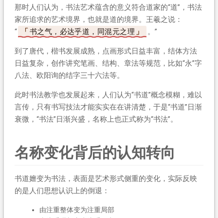
那时人们认为，书法艺术蕴含的意义符合道家的“道”，书法
家所追求的艺术境界，也就是道的境界。王羲之说：
“
书之气，必达乎道，同混元之理
。”
到了唐代，楷书发展成熟，点画形式日益丰富，结体方法
日益复杂，创作讲究笔画、结构、章法等规范，比如“永”字
八法、欧阳询的结字三十六法等。
此时书法教学也发展起来，人们认为“书道”概念模糊，难以
言传，只有书写技法才能实实在在讲清楚，于是“书道”日渐
衰微，“书法”日渐兴盛，名称上也正式称为“书法”。
名称变化背后的认知转向
书道嬗变为书法，表面是艺术形式侧重的变化，实际反映
的是人们思想认识上的倒退：
由注重整体变为注重局部