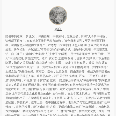
老庄
隐者中的道家，以 巢父 、许由自居，不慕荣利，傲视王侯，所谓“天子所不得臣，
诸侯所不得友”，在政治上不依附于权力结构，“羞与卿相等列，至乃抗愤而不顾”
⑧，试图保持人格的独立和尊严，在恩想上按道家的 理想人格 和 价值尺度 来立身
处世、讲学论政，并试图以“不治而议论”的特殊方式，影响时代思潮，干预现实政
治。自《庄子》提出以“大宗师”去“灾帝王”的理想，历代道家颇欣赏“为帝王师”，视
为“不治而议论’的理想方式。诸如: 黄石公 之授书 张良 ，张良助 刘邦 取天下后善自
隐退，隐退之后又请来“ 商山四皓 ”辅佐 刘盈 ，稳定了汉初政局， 盖公 指点 曹参
“治道贵清静而民自定”一语，竟成为汉初推行 黄老治术 的指导方针，并因而取得“
文景之治 ”的最佳效果。黄石公、盖公，以及张良、商山四皓等，便成为基于隐者的
道家所向往的理想人格。退而思其次，则不屈于汉 光武 的 严光 ，“不为五斗米折
腰”的陶渊明，不愿意“卖论取官”的 范镇 ，隐居茅山而被称为“狱山中宰相”的陶弘景
等等，也是道家的理想人物。他们可称作 封建时代 有意与当权者保持一定距离的自
觉的在野饭。由于他们的言行以及他们在不同文化领域中的创造活动，形成了 中国
历史 上与历代庙堂文化相并立的山林 文化传统 。在文学艺术风格上，有与庙堂文艺
并峙的山林文艺，在学术思想倾向上，有侧重“方外”与“方内”、“自然”与“名教”的明
显区别，佛教初来，依靠上层，在中国化过程中，也出现了与官廷佛教立异的“ 山林
佛教 ”，道教的发展，继“茅山道派”之后，更崛起宋元以来的“全真道派”，与山林隐
逸深相结Ar，被称为“有古逸民之遗风”。“山林”与“庙堂”，在中国文化史上成为一对
特殊的范畴，由山林隐逸引伸出的“布衣”这一称呼，标志着一种特殊的社会身份，被