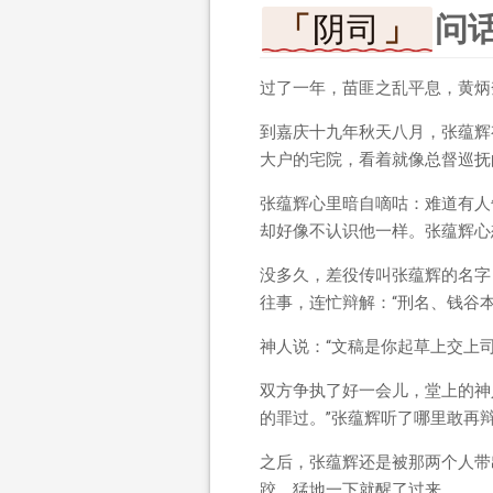
阴司
问
过了一年，苗匪之乱平息，黄炳
到嘉庆十九年秋天八月，张蕴辉
大户的宅院，看着就像总督巡抚
张蕴辉心里暗自嘀咕：难道有人
却好像不认识他一样。张蕴辉心
没多久，差役传叫张蕴辉的名字
往事，连忙辩解：“刑名、钱谷
神人说：“文稿是你起草上交上
双方争执了好一会儿，堂上的神
的罪过。”张蕴辉听了哪里敢再
之后，张蕴辉还是被那两个人带
跤，猛地一下就醒了过来。