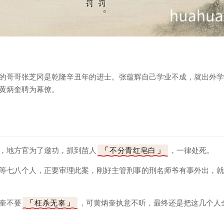
的哥哥张芝冈是乾隆辛丑年的进士。张蕴辉自己学业不成，就出外学
黄炳奎聘为幕僚。
，地方官为了邀功，抓到苗人
不分青红皂白
，一律处死。
等七八个人，正要审理此案，刚好主管刑事的刑名师爷有事外出，就
奎不要
枉杀无辜
，可黄炳奎执意不听，最终还是把这几个人