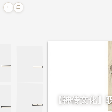
arrow_back
format_list_numbered
1.
摘要
2.
正文
2.1.
苗案枉杀
2.2.
阴司问话
·
第六十八回
·
第六十八回
红楼梦
六祖坛经
行由品
行由品
2.3.
出家警世
【神传文化】
·
大智度论
释初品
释初品
·
·
帝纪
三国志
魏书
魏书