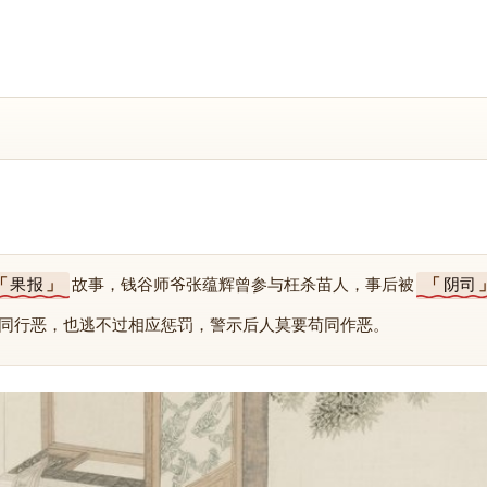
果报
故事，钱谷师爷张蕴辉曾参与枉杀苗人，事后被
阴司
同行恶，也逃不过相应惩罚，警示后人莫要苟同作恶。