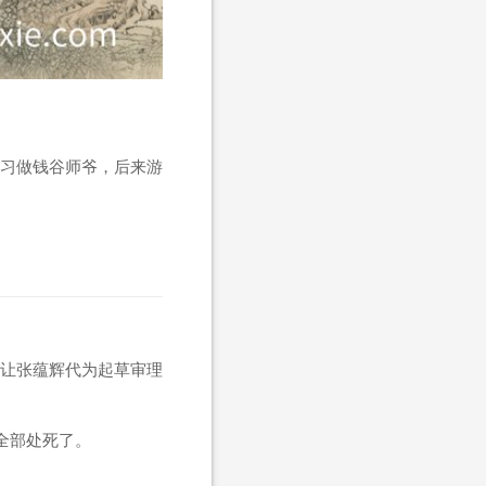
习做钱谷师爷，后来游
让张蕴辉代为起草审理
全部处死了。