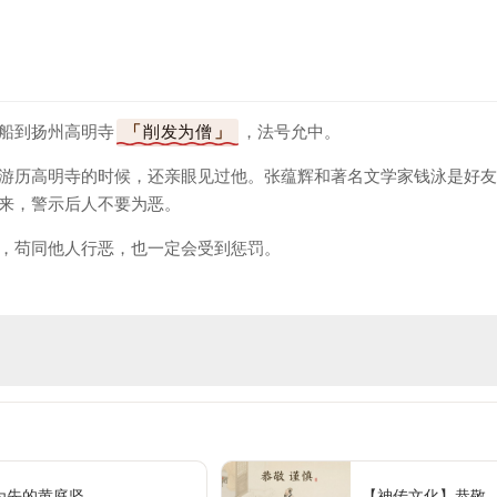
船到扬州高明寺
削发为僧
，法号允中。
游历高明寺的时候，还亲眼见过他。张蕴辉和著名文学家钱泳是好友
来，警示后人不要为恶。
，苟同他人行恶，也一定会受到惩罚。
为先的黄庭坚
【神传文化】恭敬