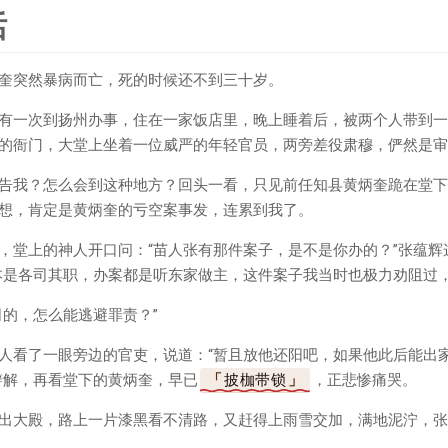
话
奎突然暴病而亡，死的时候还不到三十岁。
有一次到扬州办事，住在一家饭店里，晚上睡着后，被两个人带到一
的衙门，大堂上坐着一位威严的年轻官员，两旁差役肃穆，俨然是审
告我？怎么会到这种地方？回头一看，只见前任知县黄炳奎跪在堂下
想，肯定是黄炳奎的亏空案事发，连累到我了。
，堂上的神人开口问：“苗人张有那件案子，是不是你办的？”张蕴辉
本是各司其职，办案都是听东家做主，这件案子我当时也极力劝阻过，
司的，怎么能逃避罪责？”
人看了一眼旁边的官吏，说道：“暂且放他还阳吧，如果他此后能出
辩解，再看堂下的黄炳奎，早已
披枷带锁
，正悲惨痛哭。
出大殿，路上一片漆黑看不清路，又赶得上雨雪交加，满地泥泞，张