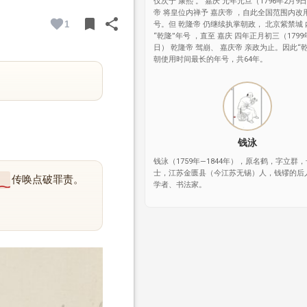
仅次于 康熙 。 嘉庆 元年元旦（1796年2月9
帝 将皇位内禅予 嘉庆帝 ，自此全国范围内改用
bookmark
share
1
号。但 乾隆帝 仍继续执掌朝政， 北京紫禁城
BOOKMARK
SHARE
“乾隆”年号 ，直至 嘉庆 四年正月初三（1799
日） 乾隆帝 驾崩、 嘉庆帝 亲政为止。因此“
朝使用时间最长的年号，共64年。
钱泳
钱泳（1759年—1844年），原名鹤，字立群
士，江苏金匮县（今江苏无锡）人，钱镠的后
传唤点破罪责。
学者、书法家。