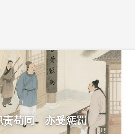
职责苟同 亦受惩罚