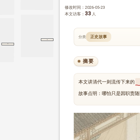
修改时间：2026-05-23
33
本文访客：
人
正史故事
分类
·
抱朴子
祛惑
祛惑
·
第三折
窦娥冤
第三折
摘要
本文讲清代一则流传下来的
故事点明：哪怕只是因职责随