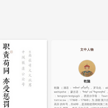
文中人物
乾隆
乾隆 （ 满语 ： ᠠᠪᡴᠠᡳ ᠸᡝᡥᡳᠶᡝᡥᡝ ， 罗马化 ： ab
wehiyehe ； 蒙古语 ： ᠲᠩᠷᠢ ᠶᠢᠨ ᠲᠡᠳᠭᠦᠭᠰᠡ
： tengryin tedgügči ， 西里尔字母 ： Тэнг
тэтгэсэн ；1736年－1796年）为 清朝 第
高宗 的年号，共60年，是清朝使用时间第二