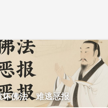
破坏佛法 难逃恶报