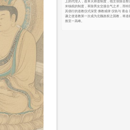
上的代理人，改革天师道制度，他主张除去祭
米钱税的制度，革除男女交接合气之术，而特
其倡行的道教仪式深受 佛教戒律 仪轨与 斋会
谦之使道教第一次成为北魏政权之国教，将道
推至一高峰。