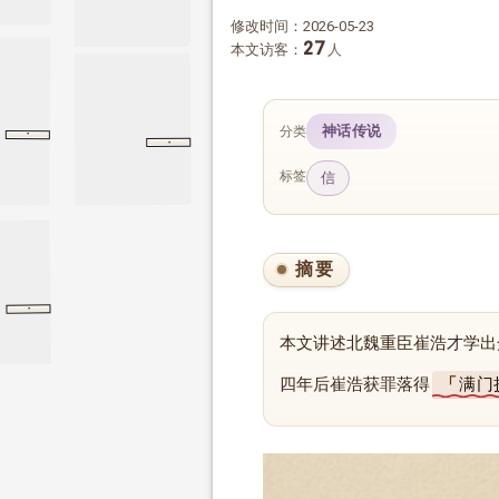
修改时间：2026-05-23
27
本文访客：
人
神话传说
分类
·
范雎蔡泽列传
范雎蔡泽列传
史记
·
颜含传
晋书
颜含传
标签
信
摘要
·
刑法志
汉书
刑法志
本文讲述北魏重臣崔浩才学出
四年后崔浩获罪落得
满门