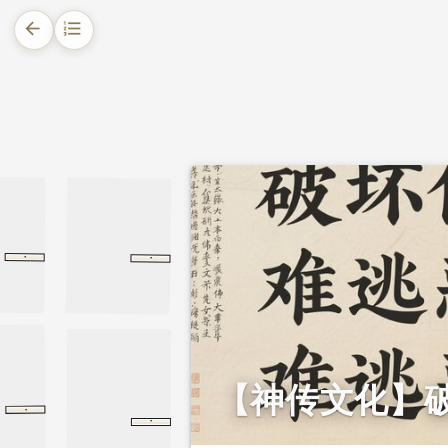
arrow_back
format_list_numbered
1.
摘要
2.
正文
·
·
释老志
释老志
魏书
刑法志
刑法志
隋书
【神传文化】
·
淮阴侯列传
淮阴侯列传
史记
·
第四十一回
第四十一回
官场现形记