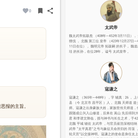
bookmark
share
0
BOOKMARK
SHARE
太武帝
魏太武帝拓跋焘 （408年—452年3月11日）， 
狸伐 ， 北魏 第三位 皇帝 （423年12月27日—
11日在位）， 魏明元帝 拓跋嗣 的长子， 魏道
珪 的长孙，在位28年， 谥号 太武皇帝 。
寇谦之
寇谦之 （365年—448年），字 辅真 : 26 ， 
县 （今 北京市 昌平区 ）人， 北魏 天师道 
遭恶报的主旨。
师。寇谦之出身豪族大姓，家族世传天师道，
跟随成公兴入山修道，后来在 嵩山 先后得到大
君 和李谱文降临，授与神书与长生之术，于42
北魏 平城 辅佐 太武帝 ，与官员崔浩深相结纳
武帝 “太平真君”之号与象征天命所归的 符箓 
轮天宫”以交接神明。寇谦之的使命是身任太