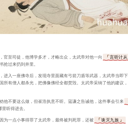
，官至司徒，他博学多才，才略出众，太武帝对他一向
言听计从
书抢过来扔到井里。
，进入一座佛寺后，发现寺里面藏有弓箭刀盾等武器，太武帝当即下
国所有僧人都杀光，把佛像佛经全都焚毁。太武帝采纳了他的建议，
劝他不要这么做，但崔浩执意不听。寇谦之告诫他，这件事会引来
哪里听得进去。
因为一点小事得罪了太武帝，最终被判死罪，还被
诛灭九族