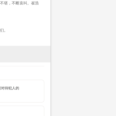
不堪，不断哀叫。崔浩
们。
何对待犯人的