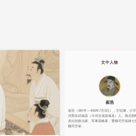
文中人物
崔浩
崔浩（381年～450年7月5日），字伯渊，小
河郡东武城县（今河北省故城县）人。南北朝
杰出的政治家、军事谋略家，曹魏司空崔林七
魏司空崔...