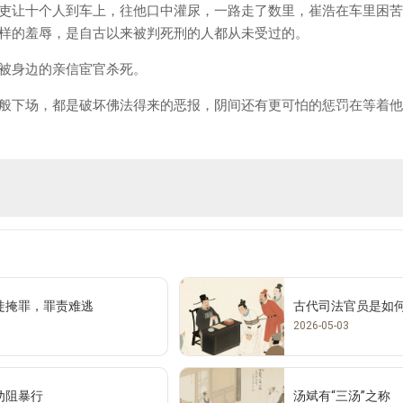
吏让十个人到车上，往他口中灌尿，一路走了数里，崔浩在车里困苦
样的羞辱，是自古以来被判死刑的人都从未受过的。
被身边的亲信宦官杀死。
般下场，都是破坏佛法得来的恶报，阴间还有更可怕的惩罚在等着他
徒掩罪，罪责难逃
古代司法官员是如
2026-05-03
劝阻暴行
汤斌有“三汤”之称