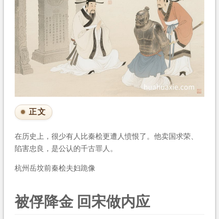
正文
在历史上，很少有人比秦桧更遭人愤恨了。他卖国求荣、
陷害忠良，是公认的千古罪人。
杭州岳坟前秦桧夫妇跪像
被俘降金 回宋做内应