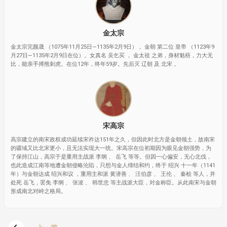
金太宗
金太宗完颜晟 （1075年11月25日—1135年2月9日）， 金朝 第二位 皇帝 （1123年9
月27日—1135年2月9日在位）。女真名 吴乞买 ， 金太祖 之弟，身材魁梧，力大无
比，能亲手搏熊刺虎。在位12年，终年59岁。先后灭 辽朝 及 北宋 。
宋高宗
高宗建立的南宋政权成功延续宋祚达151年之久，但因此时北方是金朝领土，故南宋
的疆域又比北宋更小，且无法实现大一统。宋高宗在位初期因为眼见金朝强势，为
了保持江山，高宗于是重用主战派 李纲 、 岳飞 等等。但因一心偏安，无心北伐，
也此造成江南等地遭金朝侵略沦陷，只想与金人缔结和约，终于 绍兴 十一年（1141
年）与金朝达成 绍兴和议 ，重用主和派 黄潜善 、 汪伯彦 、 王伦 、 秦桧 等人，并
处死 岳飞，罢免 李纲 、 张浚 、 韩世忠 等主战派大臣，对金称臣。从此南宋与金朝
形成南北对峙之格局。