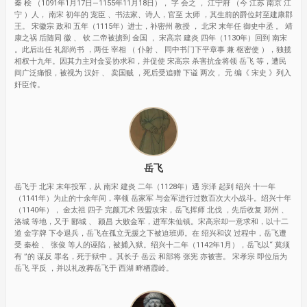
秦 桧 （1091年1月17日—1155年11月18日）， 字 会之 ， 江宁府 （今 江苏 南京 江
宁 ）人， 南宋 初年的 宠臣 、书法家、诗人，官至 太师 ，其生前的爵位封至建康郡
王。 宋徽宗 政和 五年（1115年）进士，补密州 教授 ， 北宋 末年任 御史中丞 。 靖
康之祸 后随同 徽 、 钦 二帝被掳到 金国 ， 宋高宗 建炎 四年（1130年）回到 南宋
。此后出任 礼部尚书 ，两任 宰相 （ 仆射 、 同中书门下平章事 兼 枢密使 ），独揽
相权十九年。因其力主对金妥协求和，并促使 宋高宗 杀害抗金将领 岳飞 等，遭民
间广泛痛恨，被视为 汉奸 、 卖国贼 ，死后受追赠 下谥 两次， 元 编《 宋史 》列入
奸臣传。
岳飞
岳飞于 北宋 末年投军，从 南宋 建炎 二年（1128年）遇 宗泽 起到 绍兴 十一年
（1141年）为止的十余年间，率领 岳家军 与金军进行过数百次大小战斗。绍兴十年
（1140年）， 金太祖 四子 完颜兀术 毁盟攻宋，岳飞挥师 北伐 ，先后收复 郑州 、
洛城 等地，又于 郾城 、 颍昌 大败金军，进军朱仙镇。宋高宗却一意求和，以十二
道 金字牌 下令退兵，岳飞在孤立无援之下被迫班师。在 绍兴和议 过程中，岳飞遭
受 秦桧 、 张俊 等人的诬陷，被捕入狱。绍兴十二年（1142年1月），岳飞以“ 莫须
有 ”的 谋反 罪名，死于狱中 。其长子 岳云 和部将 张宪 亦被害。 宋孝宗 即位后为
岳飞 平反 ，并以礼改葬岳飞于 西湖 畔栖霞岭。