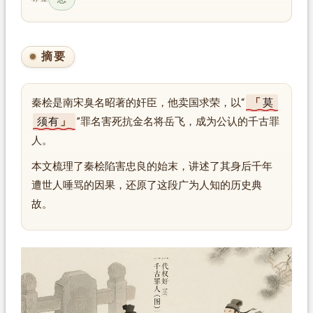
摘要
秦桧是南宋臭名昭著的奸臣，他卖国求荣，以“
莫
须有
”罪名害死抗金名将岳飞，成为公认的千古罪
人。
本文梳理了秦桧陷害忠良的始末，讲述了其身后千年
遭世人唾骂的因果，还原了这段广为人知的历史典
故。