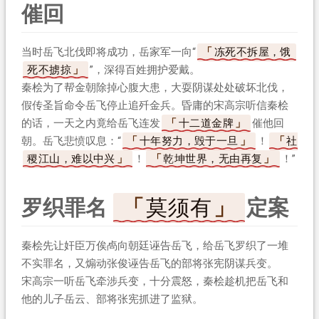
催回
当时岳飞北伐即将成功，岳家军一向“
冻死不拆屋，饿
死不掳掠
”，深得百姓拥护爱戴。
秦桧为了帮金朝除掉心腹大患，大耍阴谋处处破坏北伐，
假传圣旨命令岳飞停止追歼金兵。昏庸的宋高宗听信秦桧
的话，一天之内竟给岳飞连发
十二道金牌
催他回
朝。岳飞悲愤叹息：“
十年努力，毁于一旦
！
社
稷江山，难以中兴
！
乾坤世界，无由再复
！”
罗织罪名
莫须有
定案
秦桧先让奸臣万俟卨向朝廷诬告岳飞，给岳飞罗织了一堆
不实罪名，又煽动张俊诬告岳飞的部将张宪阴谋兵变。
宋高宗一听岳飞牵涉兵变，十分震怒，秦桧趁机把岳飞和
他的儿子岳云、部将张宪抓进了监狱。