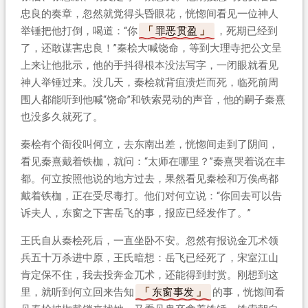
忠良的奏章，忽然就觉得头昏眼花，恍惚间看见一位神人
举锤把他打倒，喝道：“你
罪恶贯盈
，死期已经到
了，还敢谋害忠良！”秦桧大喊饶命，等到大理寺把公文呈
上来让他批示，他的手抖得根本没法写字，一闭眼就看见
神人举锤过来。没几天，秦桧就背疽溃烂而死，临死前周
围人都能听到他喊“饶命”和铁索晃动的声音，他的嗣子秦熹
也没多久就死了。
秦桧有个衙役叫何立，去东南出差，恍惚间走到了阴间，
看见秦熹戴着铁枷，就问：“太师在哪里？”秦熹哭着说在丰
都。何立按照他说的地方过去，果然看见秦桧和万俟卨都
戴着铁枷，正在受尽毒打。他们对何立说：“你回去可以告
诉夫人，东窗之下害岳飞的事，报应已经发作了。”
王氏自从秦桧死后，一直坐卧不安。忽然有报说金兀术领
兵五十万杀进中原，王氏暗想：岳飞已经死了，宋室江山
肯定保不住，我去投奔金兀术，还能得到封赏。刚想到这
里，就听到何立回来告知
东窗事发
的事，恍惚间看