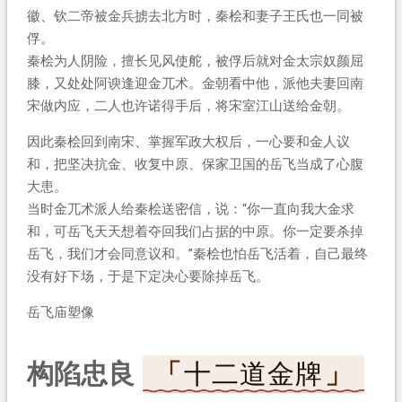
徽、钦二帝被金兵掳去北方时，秦桧和妻子王氏也一同被
俘。
秦桧为人阴险，擅长见风使舵，被俘后就对金太宗奴颜屈
膝，又处处阿谀逢迎金兀术。金朝看中他，派他夫妻回南
宋做内应，二人也许诺得手后，将宋室江山送给金朝。
因此秦桧回到南宋、掌握军政大权后，一心要和金人议
和，把坚决抗金、收复中原、保家卫国的岳飞当成了心腹
大患。
当时金兀术派人给秦桧送密信，说：“你一直向我大金求
和，可岳飞天天想着夺回我们占据的中原。你一定要杀掉
岳飞，我们才会同意议和。”秦桧也怕岳飞活着，自己最终
没有好下场，于是下定决心要除掉岳飞。
岳飞庙塑像
构陷忠良
十二道金牌