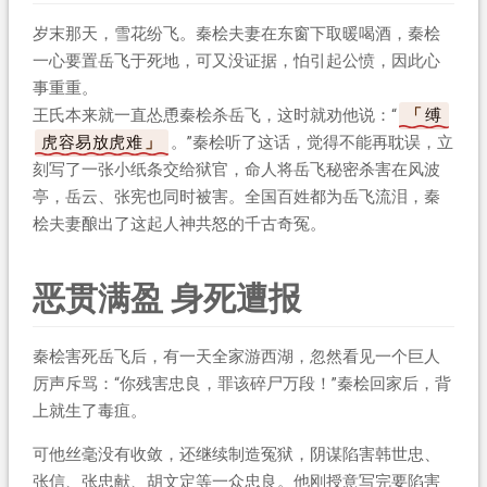
岁末那天，雪花纷飞。秦桧夫妻在东窗下取暖喝酒，秦桧
一心要置岳飞于死地，可又没证据，怕引起公愤，因此心
事重重。
王氏本来就一直怂恿秦桧杀岳飞，这时就劝他说：“
缚
虎容易放虎难
。”秦桧听了这话，觉得不能再耽误，立
刻写了一张小纸条交给狱官，命人将岳飞秘密杀害在风波
亭，岳云、张宪也同时被害。全国百姓都为岳飞流泪，秦
桧夫妻酿出了这起人神共怒的千古奇冤。
恶贯满盈 身死遭报
秦桧害死岳飞后，有一天全家游西湖，忽然看见一个巨人
厉声斥骂：“你残害忠良，罪该碎尸万段！”秦桧回家后，背
上就生了毒疽。
可他丝毫没有收敛，还继续制造冤狱，阴谋陷害韩世忠、
张信、张忠献、胡文定等一众忠良。他刚授意写完要陷害