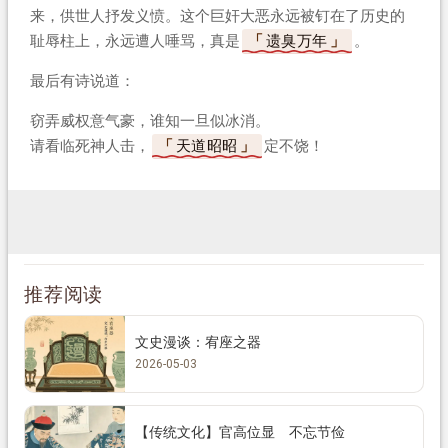
来，供世人抒发义愤。这个巨奸大恶永远被钉在了历史的
耻辱柱上，永远遭人唾骂，真是
遗臭万年
。
最后有诗说道：
窃弄威权意气豪，谁知一旦似冰消。
请看临死神人击，
天道昭昭
定不饶！
推荐阅读
文史漫谈：宥座之器
2026-05-03
【传统文化】官高位显 不忘节俭