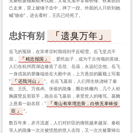
见秦桧披枷戴锁来找她，又看见鬼卒拿着铁锤、铁索朝自
己走来，背上被锤子击中，摔了一跤。外面的人只听到她
喊“饶命”，进去看时，王氏已经死了。
忠奸有别
遗臭万年
岳飞的冤狱，在宋孝宗时期得到平反昭雪。岳飞坚贞不
屈，
精忠报国
，爱民如子，成为千古传颂的英雄。
人们在杭州西湖边修造了岳坟、岳庙，永远纪念他。岳飞
一身戎装的塑像端坐在大殿中央，上方悬挂的匾额上写着
“
还我河山
”。在岳飞墓前，人们用生铁浇铸了秦
桧、王氏、万俟卨、张俊的跪像，圈在铁栅内，几个人袒
胸露臂反剪双手，跪在岳飞墓前，承受世人的唾骂。墓阙
上悬着一副名联：“
青山有幸埋忠骨，白铁无辜铸佞
臣
”。
数百年来，岁月流逝，人们对奸臣的痛恨越来越深。秦桧
等人的跪像一次次被愤怒的世人击毁，又一次次被重铸出