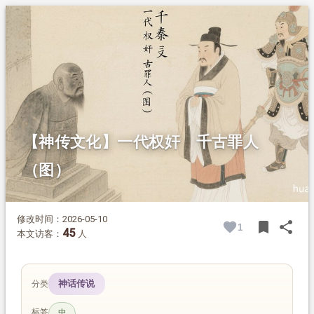
1.
摘要
2.
正文
2.1.
被俘降金 回宋做内应
2.2.
构陷忠良 十二道金牌催回
2.3.
罗织罪名 莫须有定案
2.4.
东窗密谋 风波亭冤杀
2.5.
恶贯满盈 身死遭报
2.6.
忠奸有别 遗臭万年
【神传文化】一代权奸 千古罪人
（图）
修改时间：2026-05-10
bookmark
share
1
BOOK
SH
45
本文访客：
人
神话传说
分类
标签
忠