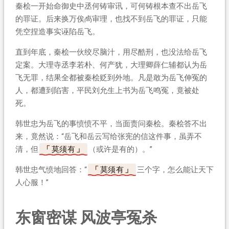
秦桧一开始命御史中丞何铸审讯，可何铸根本查不出岳飞
的罪证。后来换万俟卨审理，也找不到岳飞的罪证，只能
凭空捏造事实诬陷岳飞。
直到年底，秦桧一伙绞尽脑汁，用尽酷刑，也没法给岳飞
定案。大理寺丞李若朴、何产犹，大理卿薛仁辅都认为岳
飞无罪，结果全都被秦桧贬到外地。凡是敢为岳飞伸冤的
人，都遭到陷害，平民刘允生上书为岳飞鸣冤，竟被处
死。
韩世忠为岳飞的事愤愤不平，当面责问秦桧。秦桧答不出
来，竟然说：“岳飞和岳云写给张宪的信这件事，虽弄不
清，但
莫须有
（或许是有的）。”
韩世忠气愤地回答：“
莫须有
三个字，怎么能让天下
人心服！”
东窗密谋 风波亭冤杀