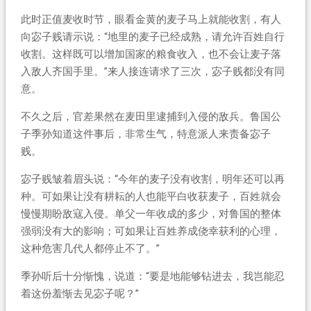
此时正值麦收时节，眼看金黄的麦子马上就能收割，有人
向宓子贱请示说：“地里的麦子已经成熟，请允许百姓自行
收割。这样既可以增加国家的粮食收入，也不会让麦子落
入敌人齐国手里。”来人接连请求了三次，宓子贱都没有同
意。
不久之后，官差果然在麦田里逮捕到入侵的敌兵。鲁国公
子季孙知道这件事后，非常生气，特意派人来责备宓子
贱。
宓子贱皱着眉头说：“今年的麦子没有收割，明年还可以再
种。可如果让没有耕耘的人也能平白收获麦子，百姓就会
慢慢期盼敌寇入侵。单父一年收成的多少，对鲁国的整体
强弱没有大的影响；可如果让百姓养成侥幸获利的心理，
这种危害几代人都停止不了。”
季孙听后十分惭愧，说道：“要是地能够钻进去，我岂能忍
着这份羞惭去见宓子呢？”