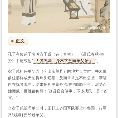
正文
孔子有位弟子名叫宓子贱（宓：音密），《吕氏春秋•察
贤》中记载他“
弹鸣琴，身不下堂而单父治
”。
宓子贱担任单父县（今山东单县）的地方长官时，并未像
前任那样成天忙得焦头烂额，反而常常足不出公堂，潇洒
自在抚琴弹曲，结果把县里事务治理得顺顺当当，深受百
姓拥戴，百姓都称赞：“这县官会做事，不多扰民，是个好
官。”
当宓子贱治理单父时，正赶上齐国军队要攻打鲁国，行军
路线刚好要经过单父。