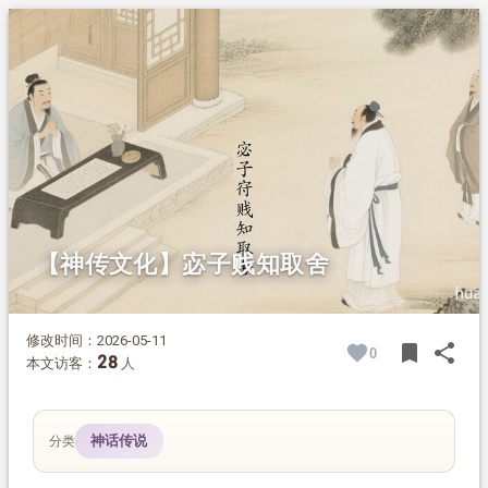
1.
摘要
2.
正文
【神传文化】宓子贱知取舍
修改时间：2026-05-11
bookmark
share
0
BOOK
SH
28
本文访客：
人
神话传说
分类