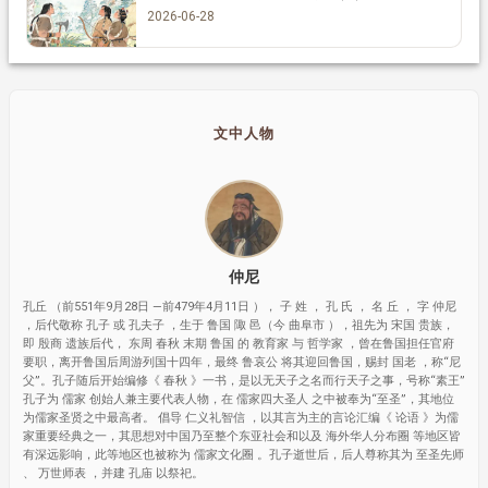
2026-06-28
文中人物
仲尼
孔丘 （前551年9月28日 —前479年4月11日 ）， 子 姓 ， 孔 氏 ， 名 丘 ， 字 仲尼
，后代敬称 孔子 或 孔夫子 ，生于 鲁国 陬 邑（今 曲阜市 ），祖先为 宋国 贵族，
即 殷商 遗族后代， 东周 春秋 末期 鲁国 的 教育家 与 哲学家 ，曾在鲁国担任官府
要职，离开鲁国后周游列国十四年，最终 鲁哀公 将其迎回鲁国，赐封 国老 ，称“尼
父”。孔子随后开始编修《 春秋 》一书，是以无天子之名而行天子之事，号称“素王”
孔子为 儒家 创始人兼主要代表人物，在 儒家四大圣人 之中被奉为“至圣”，其地位
为儒家圣贤之中最高者。 倡导 仁义礼智信 ，以其言为主的言论汇编《 论语 》为儒
家重要经典之一，其思想对中国乃至整个东亚社会和以及 海外华人分布圈 等地区皆
有深远影响，此等地区也被称为 儒家文化圈 。孔子逝世后，后人尊称其为 至圣先师
、 万世师表 ，并建 孔庙 以祭祀。