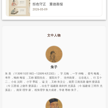
拒色守正 重德善报
2026-05-09
文中人物
朱子
朱 熹 （1130年10月18日—1200年4月23日）， 字 元晦 ，一字 仲晦 ， 斋号 晦庵 、
考亭 ，晚称 晦翁 ，又称 紫阳先生 、 紫阳夫子 、 沧州病叟 、 云谷老人 ， 行 五十
二， 小名 沋郎 ， 小字 季延 ， 谥 文 ，又称 朱文公 ，籍贯 江南东路 徽州 婺源县
（今 江西省 上饶市 婺源县），出生于 福建路 南剑州 尤溪县 （今 福建省 三明市 尤
溪县）， 南宋 理学 家， 程朱理学 集大成者，学者 尊称 朱子 。