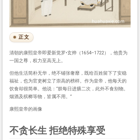
正文
清朝的康熙皇帝即爱新觉罗•玄烨（1654–1722），他贵为
一国之尊，权力至高无上。
但他生活简朴无华，绝不铺张奢靡，既给百姓留下了安稳
福祉，也为官吏树立了崇高的榜样。作为皇帝，他每天的
饮食却很简单。他说：“朕每日进膳二次，此外不食别物。
烟酒及槟榔等物，皆属不用。”
康熙皇帝的画像
不贪长生 拒绝特殊享受