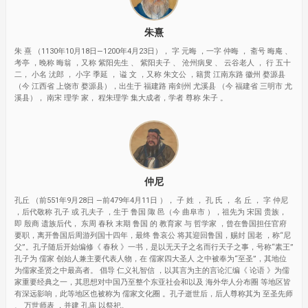
朱熹
朱 熹 （1130年10月18日—1200年4月23日）， 字 元晦 ，一字 仲晦 ， 斋号 晦庵 、
考亭 ，晚称 晦翁 ，又称 紫阳先生 、 紫阳夫子 、 沧州病叟 、 云谷老人 ， 行 五十
二， 小名 沋郎 ， 小字 季延 ， 谥 文 ，又称 朱文公 ，籍贯 江南东路 徽州 婺源县
（今 江西省 上饶市 婺源县），出生于 福建路 南剑州 尤溪县 （今 福建省 三明市 尤
溪县）， 南宋 理学 家， 程朱理学 集大成者，学者 尊称 朱子 。
仲尼
孔丘 （前551年9月28日 —前479年4月11日 ）， 子 姓 ， 孔 氏 ， 名 丘 ， 字 仲尼
，后代敬称 孔子 或 孔夫子 ，生于 鲁国 陬 邑（今 曲阜市 ），祖先为 宋国 贵族，
即 殷商 遗族后代， 东周 春秋 末期 鲁国 的 教育家 与 哲学家 ，曾在鲁国担任官府
要职，离开鲁国后周游列国十四年，最终 鲁哀公 将其迎回鲁国，赐封 国老 ，称“尼
父”。孔子随后开始编修《 春秋 》一书，是以无天子之名而行天子之事，号称“素王”
孔子为 儒家 创始人兼主要代表人物，在 儒家四大圣人 之中被奉为“至圣”，其地位
为儒家圣贤之中最高者。 倡导 仁义礼智信 ，以其言为主的言论汇编《 论语 》为儒
家重要经典之一，其思想对中国乃至整个东亚社会和以及 海外华人分布圈 等地区皆
有深远影响，此等地区也被称为 儒家文化圈 。孔子逝世后，后人尊称其为 至圣先师
、 万世师表 ，并建 孔庙 以祭祀。