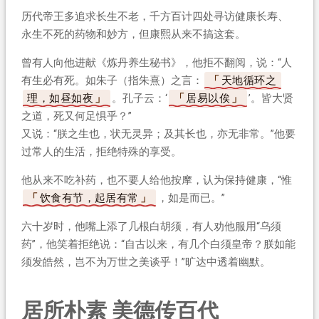
历代帝王多追求长生不老，千方百计四处寻访健康长寿、
永生不死的药物和妙方，但康熙从来不搞这套。
曾有人向他进献《炼丹养生秘书》，他拒不翻阅，说：“人
有生必有死。如朱子（指朱熹）之言：
天地循环之
理，如昼如夜
。孔子云：‘
居易以俟
’。皆大贤
之道，死又何足惧乎？”
又说：“朕之生也，状无灵异；及其长也，亦无非常。”他要
过常人的生活，拒绝特殊的享受。
他从来不吃补药，也不要人给他按摩，认为保持健康，“惟
饮食有节，起居有常
，如是而已。”
六十岁时，他嘴上添了几根白胡须，有人劝他服用“乌须
药”，他笑着拒绝说：“自古以来，有几个白须皇帝？朕如能
须发皓然，岂不为万世之美谈乎！”旷达中透着幽默。
居所朴素 美德传百代