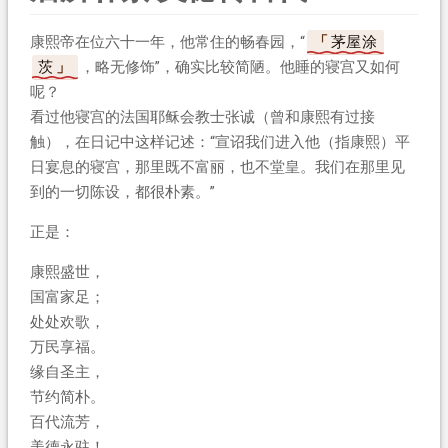
康熙帝在位六十一年，他常住的畅春园，“
茅屋涂
茨
，略无修饰”，确实比较简陋。他睡的寝宫又如何
呢？
看过他寝宫的法国耶稣会教士张诚（曾和康熙有过接
触），在日记中这样记述：“宣诏我们进入他（指康熙）平
日宴息的寝宫，那里既不富丽，也不堂皇。我们在那里见
到的一切陈设，都很朴素。”
正是：
康熙盛世，
国富家足；
处处欢歌，
万民享福。
缘自圣主，
节约简朴。
百代流芳，
美德永驻！