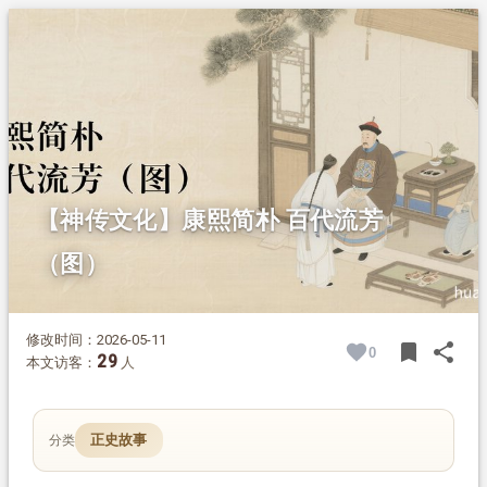
1.
摘要
2.
正文
2.1.
不贪长生 拒绝特殊享受
2.2.
居所朴素 美德传百代
【神传文化】康熙简朴 百代流芳
（图）
修改时间：2026-05-11
bookmark
share
0
BOOK
SH
29
本文访客：
人
正史故事
分类