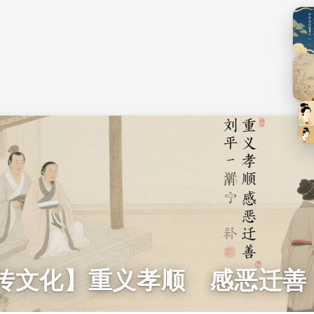
传文化】重义孝顺 感恶迁善