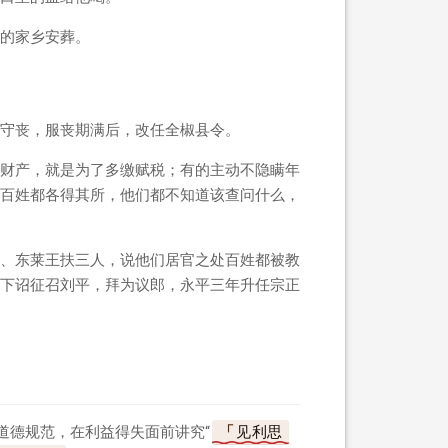
的家乡安葬。
守丧，服丧期满后，改任全椒县令。
财产，就是为了多缴赋税；有的主动不隐瞒年
百姓都各得其所，他们都不知道该查问什么，
、东莱王扶三人，说他们居官之处百姓都被教
下诏征召刘平，拜为议郎，永平三年升任宗正
道德规范，在利益得失面前讲究“
见利思