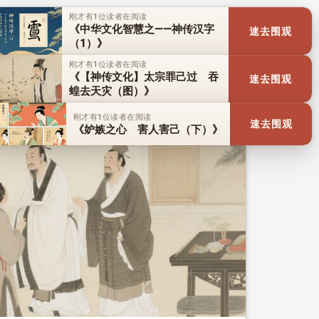
刚才有1位读者在阅读
《中华文化智慧之——神传汉字
速去围观
（1）》
刚才有1位读者在阅读
《【神传文化】太宗罪己过 吞
速去围观
蝗去天灾（图）》
刚才有1位读者在阅读
速去围观
《妒嫉之心 害人害己（下）》