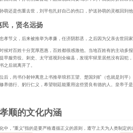
孙萌还是伤重去世，刘平包扎好自己的伤口，护送孙萌的灵柩回到他
惠民，贤名远扬
忠孝节义，后来被推举为孝廉，任济阴郡丞，之后因为父亲去世回家
时候对百姓十分宽厚恩惠，百姓都很感激他。当地百姓有的主动多报
提早服劳役。刺史、太守巡视到全椒县，发现牢狱里居然没有囚犯，
书之后就离开了。
位后，尚书仆射钟离意上书推举琅邪王望、楚国刘旷（也就是刘平）
修养德行、躬行仁义，希望朝廷能重用这些贤良有德的人。皇帝于是
孝顺的文化内涵
化中，“重义”指的是要严格遵循正义的原则，遵守上天为人类制定的