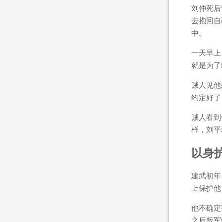
刘仲死后
去抱回自
中。
一天早上
就是为了
贼人见他
约定好了
贼人看到
样，刘平
以身
建武初年
上保护他
他不确定
之后叛军