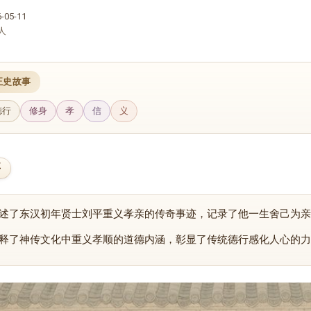
05-11
人
正史故事
德行
修身
孝
信
义
要
述了东汉初年贤士刘平重义孝亲的传奇事迹，记录了他一生舍己为亲
释了神传文化中重义孝顺的道德内涵，彰显了传统德行感化人心的力