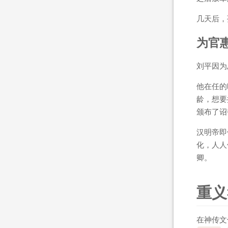
几天后，
为官
刘平因为
他在任的
龄，想要
颁布了诏
汉明帝即
化，人人
卿。
重义
在神传文