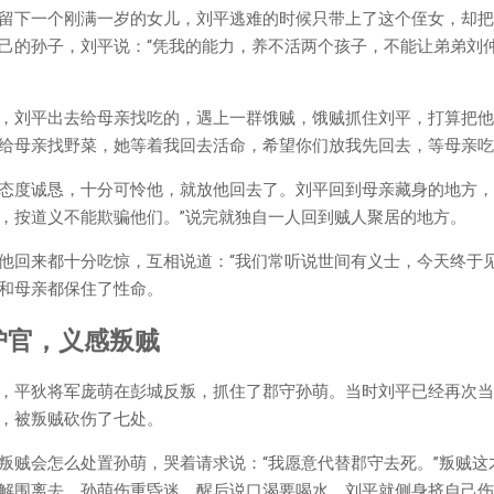
留下一个刚满一岁的女儿，刘平逃难的时候只带上了这个侄女，却把
己的孙子，刘平说：“凭我的能力，养不活两个孩子，不能让弟弟刘
，刘平出去给母亲找吃的，遇上一群饿贼，饿贼抓住刘平，打算把他
给母亲找野菜，她等着我回去活命，希望你们放我先回去，等母亲吃
态度诚恳，十分可怜他，就放他回去了。刘平回到母亲藏身的地方，
，按道义不能欺骗他们。”说完就独自一人回到贼人聚居的地方。
他回来都十分吃惊，互相说道：“我们常听说世间有义士，今天终于
和母亲都保住了性命。
护官，义感叛贼
，平狄将军庞萌在彭城反叛，抓住了郡守孙萌。当时刘平已经再次当
，被叛贼砍伤了七处。
叛贼会怎么处置孙萌，哭着请求说：“我愿意代替郡守去死。”叛贼这
解围离去，孙萌伤重昏迷，醒后说口渴要喝水，刘平就侧身挤自己伤