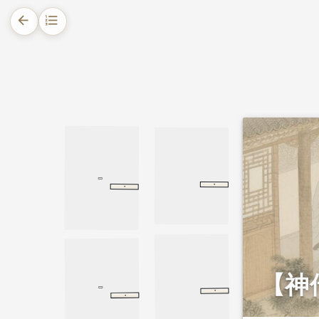
arrow_back
format_list_numbered
1.
摘要
2.
正文
2.1.
孝义两全的生平事迹
2.1.1.
逃难舍侄，守信赴义
·
·
荣辱
荀子
荣辱
围炉夜话
第一则
第一则
2.1.2.
以身护官，义感叛贼
2.1.3.
为官惠民，贤名远扬
2.2.
重义孝顺的文化内涵
【神
·
·
告子上
孟子
告子上
论语
宪问
宪问