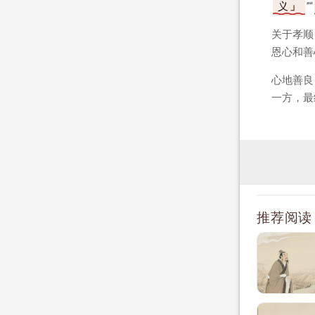
义
”“
关于孝顺
恩心和善
心地善良
一方，最
推荐阅读