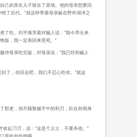
自己的亲生儿子留在了原地。他的母亲想要回
仲绝了后代。”就这样带着母亲躲在野外湖泽之
煮了吃。刘平痛哭着对贼人说：“我今早出来
饱饭，我一定再回来受死。”
服侍母亲吃完饭，对母亲说：“我已经和贼人
见到了，你回去吧，我们不忍心吃你。”就这
了郡吏，他不顾叛贼手中的利刃，趴在孙萌身
才收起刀刃，说：“这是个义士，不要杀他。”
口里的血给他喝。