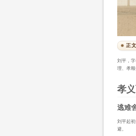
正
刘平，字
理、孝顺
孝义
逃难
刘平起初
避。