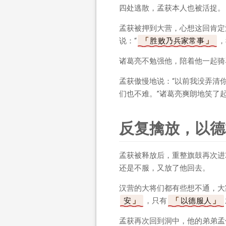
四处逃散，孟获本人也被活捉。
孟获被押到大营，心想这回肯定
说：“
胜败乃兵家常事
，
诸葛亮不勉强他，陪着他一起骑
孟获傲慢地说：“以前我没弄清
们也不难。”诸葛亮爽朗地笑了
反复擒放，以德
孟获被释放后，重整旗鼓再次进
还是不服，又放了他回去。
汉营的大将们都有些想不通，大
安
，只有
以德服人
孟获再次回到洞中，他的弟弟孟