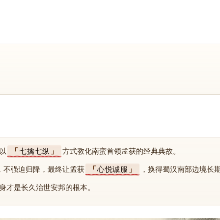
以
七擒七纵
方式教化南蛮首领孟获的经典典故。
，不强迫归降，最终让孟获
心悦诚服
，换得蜀汉南部边境长
身才是长久治世安邦的根本。