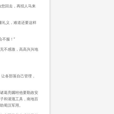
放您回去，再招人马来
懂礼义，难道还要这样
会不服！”
无不感激，高高兴兴地
。让各部落自己管理，
诸葛亮嘱咐他要勤政安
子和灌溉工具，南地百
助蜀汉军用。