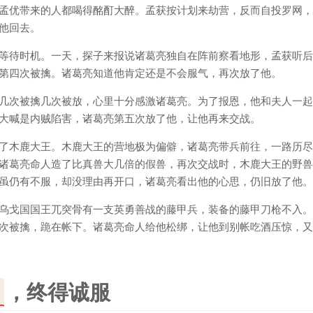
孟优带来的人都喝得酩酊大醉。孟获按计划来劫营，反而自投罗网，
他回去。
等待时机。一天，探子来报说诸葛亮独自在阵前察看地形，孟获听后
第四次被擒。诸葛亮知道他肯定还是不会服气，再次放了他。
几次被擒几次被放，心里十分感激诸葛亮。为了报恩，他和夫人一起
大喊是内贼陷害，诸葛亮第五次放了他，让他再来交战。
了木鹿大王。木鹿大王的营地极为偏僻，诸葛亮带兵前往，一路历尽
诸葛亮命人造了比真兽大几倍的假兽，再次交战时，木鹿大王的野兽
虽仍有不服，却没理由再开口，诸葛亮看出他的心思，仍旧放了他。
乌戈国国王兀突骨有一支英勇善战的藤甲兵，装备的藤甲刀枪不入。
次被擒，跪在帐下。诸葛亮命人给他松绑，让他到别帐吃酒压惊，又
，终得诚服