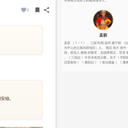
早期蜀汉实际上的最高领导人。
bookmark
share
0
BOOKMARK
SHARE
孟获
孟获 （？—？）， 三国 时期 益州 建宁郡 （
为中心的云南东部地区）人。 蜀汉 南方 南中
强，曾加入 雍闿 的叛军，后投降蜀汉，官至 
。《 三国志 》中并未有其记载，见于《 华阳
汉晋春秋 》《 襄阳记 》《 资治通鉴 》《 通
期安稳。