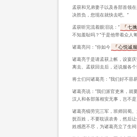
孟获和兄弟妻子以及各部首领在
决胜负，您现在就快去吧。”
孟获听完流着眼泪说：“
七
不知羞耻吗？”于是他带着众人
诸葛亮问：“你如今
心悦诚
诸葛亮于是请孟获上帐，设宴庆
离去。孟获回去后，还说服各个
将士们问诸葛亮：“我们好不容
诸葛亮说：“我们派官吏来，就
汉人和各部落相安无事，岂不是
诸葛亮犒劳完三军，班师回蜀。
抚百姓，不要耽误农务，然后让
姓感恩不尽，为诸葛亮立了生祠