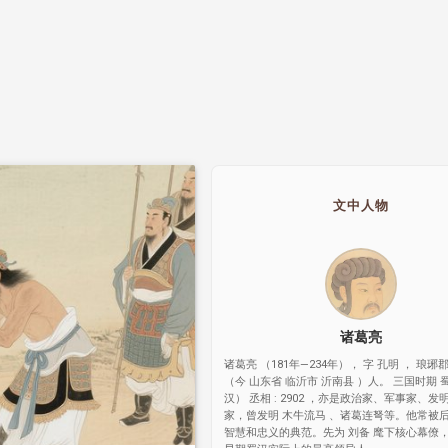
文中人物
诸葛亮
诸葛亮 （181年—234年）， 字 孔明 ， 琅琊
（今 山东省 临沂市 沂南县 ）人。 三国时期 
汉） 丞相 : 2902 ，亦是政治家、军事家、
家，曾发明 木牛流马 、诸葛连弩等。他常被
智慧和忠义的典范。先为 刘备 麾下核心幕僚，