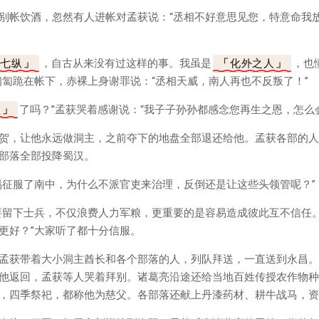
别帐饮酒，忽然有人进帐对孟获说：“丞相不好意思见您，特意命我
擒七纵
，自古从来没有过这样的事。我虽是
化外之人
，也
匍匐跪在帐下，赤裸上身谢罪说：“丞相天威，南人再也不反叛了！”
服
了吗？”孟获哭着感谢说：“我子子孙孙都感念您再生之恩，怎么
贺，让他永远做洞主，之前夺下的地盘全部退还给他。孟获各部的人
部落全部投降蜀汉。
易征服了南中，为什么不派官吏来治理，反倒还是让这些头领管呢？”
要留下士兵，不仅浪费人力军粮，更重要的是容易造成彼此互不信任
更好？”大家听了都十分信服。
孟获带着大小洞主酋长和各个部落的人，列队拜送，一直送到永昌。
他返回，孟获等人哭着拜别。诸葛亮沿途还给当地百姓传授农作物种
，四季祭祀，都称他为慈父。各部落还献上丹漆药材、耕牛战马，资