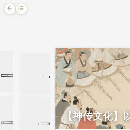
arrow_back
format_list_numbered
1.
摘要
2.
正文
2.1.
南蛮来犯，首擒纵归
2.2.
反复擒放，以德相待
·
·
裴度传
旧唐书
裴度传
公孙丑上
公孙丑上
孟子
2.3.
七擒七纵，终得诚服
2.4.
传世道理，以德服人
【神传文化】
·
·
·
·
亮传
三国志
蜀书
蜀书
化外人相犯
唐律疏议
名例
名例