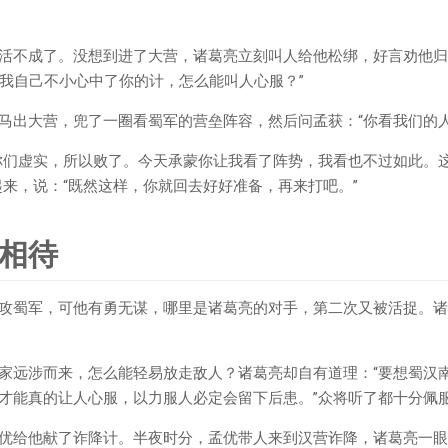
活不成了。没想到进了大营，诸葛亮立刻叫人给他松绑，好言劝他归
我自己不小心中了你的计，怎么能叫人心服？”
马出大营，兜了一圈看蜀军的营垒阵容，然后问孟获：“你看我们的人
你们虚实，所以败了。今天承蒙你让我看了阵势，我看也不过如此。
起来，说：“既然这样，你就回去好好准备，再来打吧。”
相待
攻蜀军，可他有勇无谋，哪里是诸葛亮的对手，第二次又被活捉。诸
家远涉而来，怎么能轻易放走敌人？诸葛亮却自有道理：“要想蜀汉
才能真的让人心服，以力服人必定会留下后患。”众将听了都十分佩
优给他献了诈降计。半夜时分，孟优带人来到汉营诈降，诸葛亮一眼