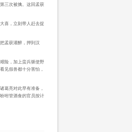
第三次被擒。这回孟获
大喜，立刻带人赶去捉
把孟获灌醉，押到汉
艰险，加上蛮兵驱使野
看见假兽都十分害怕，
诸葛亮对此早有准备，
吩咐管酒食的官员按计