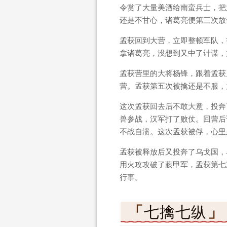
令赏了大量美酒给南蛮兵士，把
还是不甘心，诸葛亮便第三次放
孟获回到大营，立即整顿军队，
拿诸葛亮，没想到又中了计谋，
孟获营里的大将杨锋，跟着孟获
营。孟获第五次被擒还是不服，
这次孟获回去后不敢大意，投奔
兽参战，汉军打了败仗。回营后
不战自溃。这次孟获被俘，心里
孟获被释放后又投奔了乌戈国，
用火攻攻破了藤甲军，孟获第七
行事。
七擒七纵