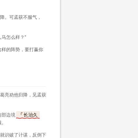
降。可孟获不服气，
马怎么样？”
这样的阵势，要打赢你
葛亮劝他归降，见孟获
南部边境
长治久
服。
就识破了计谋，反倒下