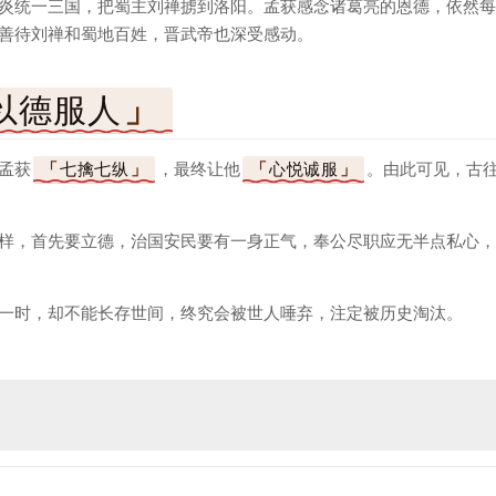
炎统一三国，把蜀主刘禅掳到洛阳。孟获感念诸葛亮的恩德，依然每
善待刘禅和蜀地百姓，晋武帝也深受感动。
以德服人
孟获
七擒七纵
，最终让他
心悦诚服
。由此可见，古
样，首先要立德，治国安民要有一身正气，奉公尽职应无半点私心，
一时，却不能长存世间，终究会被世人唾弃，注定被历史淘汰。