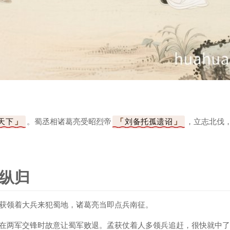
天下
。蜀丞相诸葛亮受昭烈帝
刘备托孤遗诏
，立志北伐
纵归
获领着大兵来犯蜀地，诸葛亮当即点兵南征。
在两军交锋时故意让蜀军败退。孟获仗着人多领兵追赶，很快就中了