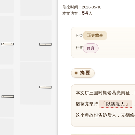
修改时间：2026-05-10
54
本文访客：
人
正史故事
分类
·
·
·
亮传
三国志
蜀书
贾谊传
汉书
贾谊传
蜀书
标签
修身
摘要
·
滑稽列传
滑稽列传
史记
本文讲三国时期诸葛亮南征，
·
·
亮传
三国志
蜀书
蜀书
诸葛亮坚持
以德服人
这个典故也告诉后人，立德修