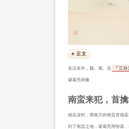
正文
东汉末年，魏、蜀、吴
三分
诸葛亮画像
南蛮来犯，首擒
就在这时，蜀南方的南蛮首领孟
到了南蛮之地，诸葛亮用智谋，