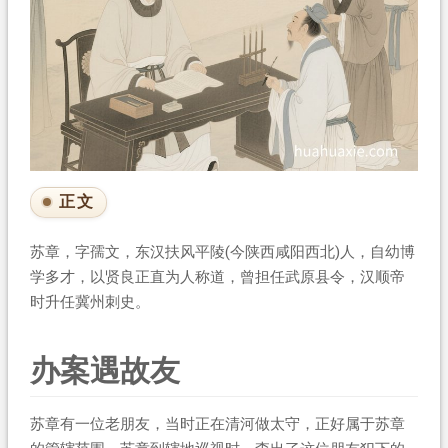
正文
苏章，字孺文，东汉扶风平陵(今陕西咸阳西北)人，自幼博
学多才，以贤良正直为人称道，曾担任武原县令，汉顺帝
时升任冀州刺史。
办案遇故友
苏章有一位老朋友，当时正在清河做太守，正好属于苏章