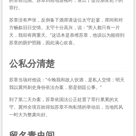
的管辖范围。苏章到辖地巡视时，查出了这位朋友犯下的
罪行。
苏章没有声张，反倒备下酒席请这位太守赴宴，席间和对
方畅叙旧日交情。太守十分高兴，说：“旁人都只有一片
天，我却有两重天。”这话本是恭维苏章，他误以为能得到
苏章的荫护照顾，因此满心欢喜。
公私分清楚
苏章当场对他说：“今晚我和故人饮酒，是私人交情；明天
我以冀州刺史身份依法办案，那是朝廷公事。”
到了第二天办案，苏章依国法公正处置了罪行累累的太
守。冀州全境百姓得知苏章不徇私情的举动后，当地民风
一时大为整肃向好。
留名青史间