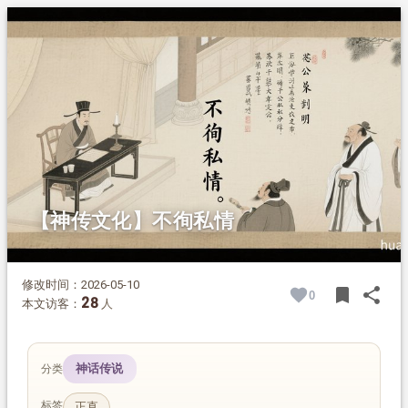
1.
摘要
2.
正文
2.1.
办案遇故友
2.2.
公私分清楚
2.3.
留名青史间
【神传文化】不徇私情
修改时间：2026-05-10
bookmark
share
0
BOOK
SH
28
本文访客：
人
神话传说
分类
标签
正直