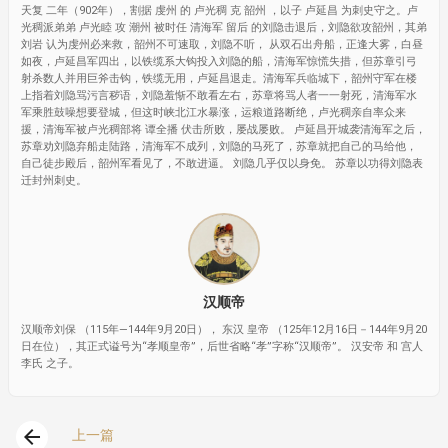
天复 二年（902年），割据 虔州 的 卢光稠 克 韶州 ，以子 卢延昌 为刺史守之。卢
光稠派弟弟 卢光睦 攻 潮州 被时任 清海军 留后 的刘隐击退后，刘隐欲攻韶州，其弟
刘岩 认为虔州必来救，韶州不可速取，刘隐不听， 从双石出舟船，正逢大雾，白昼
如夜，卢延昌军四出，以铁缆系大钩投入刘隐的船，清海军惊慌失措，但苏章引弓
射杀数人并用巨斧击钩，铁缆无用，卢延昌退走。清海军兵临城下，韶州守军在楼
上指着刘隐骂污言秽语，刘隐羞惭不敢看左右，苏章将骂人者一一射死，清海军水
军乘胜鼓噪想要登城，但这时峡北江水暴涨，运粮道路断绝，卢光稠亲自率众来
援，清海军被卢光稠部将 谭全播 伏击所败，屡战屡败。 卢延昌开城袭清海军之后，
苏章劝刘隐弃船走陆路，清海军不成列，刘隐的马死了，苏章就把自己的马给他，
自己徒步殿后，韶州军看见了，不敢进逼。 刘隐几乎仅以身免。 苏章以功得刘隐表
迁封州刺史。
汉顺帝
汉顺帝刘保 （115年—144年9月20日）， 东汉 皇帝 （125年12月16日－144年9月20
日在位），其正式谥号为“孝顺皇帝”，后世省略“孝”字称“汉顺帝”。 汉安帝 和 宫人
李氏 之子。
arrow_back
上一篇