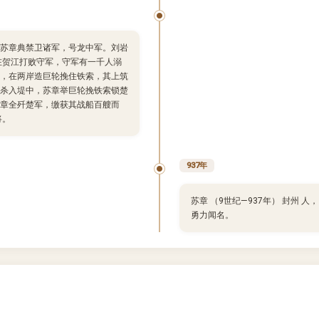
苏章典禁卫诸军，号龙中军。刘岩
州，在贺江打败守军，守军有一千人溺
，在两岸造巨轮挽住铁索，其上筑
杀入堤中，苏章举巨轮挽铁索锁楚
章全歼楚军，缴获其战船百艘而
将。
937年
苏章 （9世纪—937年） 封州 
勇力闻名。