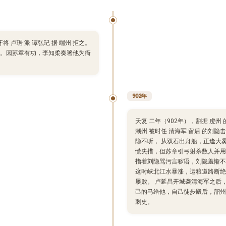
将 卢琚 派 谭弘玘 据 端州 拒之。
。因苏章有功，李知柔奏署他为衙
902年
天复 二年（902年），割据 虔州 
潮州 被时任 清海军 留后 的刘
隐不听， 从双石出舟船，正逢大
慌失措，但苏章引弓射杀数人并用
指着刘隐骂污言秽语，刘隐羞惭不
这时峡北江水暴涨，运粮道路断绝
屡败。 卢延昌开城袭清海军之后
己的马给他，自己徒步殿后，韶州
刺史。