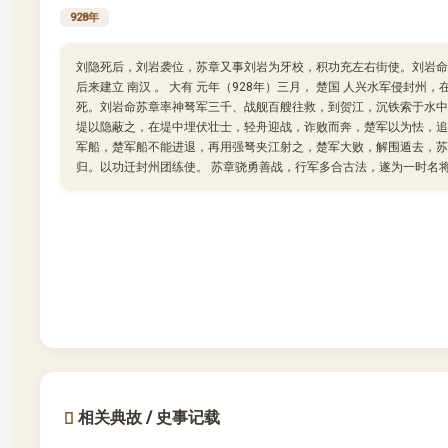
928年
刘隐死后，刘岩袭位，苏章又事刘岩为牙校，积功充左右街使。刘岩命
后来建立 南汉 。 大有 元年（928年）三月， 楚国 人兴水军侵封
死。刘岩命苏章率神弩军三千、战舰百艘往救，到贺江，沉铁索于水中
堤以隐蔽之，在堤中埋伏壮士，轻舟迎战，诈败而奔，楚军以为怯，追
军船，楚军船不能进退，再用强弩夹江射之，楚军大败，解围遁去，苏
归。以功迁封州团练使。 苏章骁勇善战，行军多合古法，遂为一时名
相关典故 / 史事记载