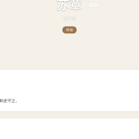
苏章
唐朝
937年
将领
 为刺史守之。