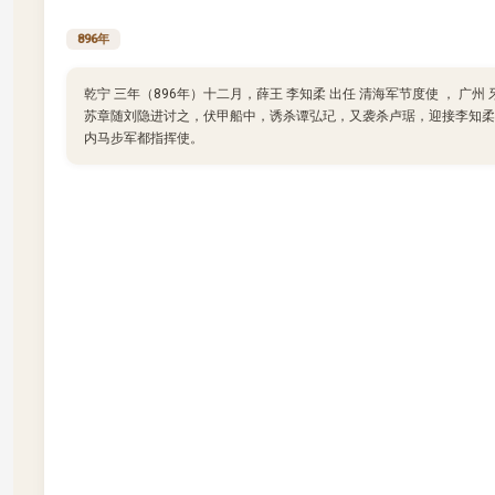
896年
乾宁 三年（896年）十二月，薛王 李知柔 出任 清海军节度使 ， 广州 牙
苏章随刘隐进讨之，伏甲船中，诱杀谭弘玘，又袭杀卢琚，迎接李知柔
内马步军都指挥使。