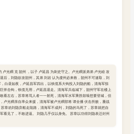
的 卢光稠 克 韶州 ，以子 卢延昌 为刺史守之。卢光稠派弟弟 卢光睦 攻
隐击退后，刘隐欲攻韶州，其弟 刘岩 认为虔州必来救，韶州不可速取，刘
雾，白昼如夜，卢延昌军四出，以铁缆系大钩投入刘隐的船，清海军惊
巨斧击钩，铁缆无用，卢延昌退走。清海军兵临城下，韶州守军在楼上
敢看左右，苏章将骂人者一一射死，清海军水军乘胜鼓噪想要登城，但
，卢光稠亲自率众来援，清海军被卢光稠部将 谭全播 伏击所败，屡战
，苏章劝刘隐弃船走陆路，清海军不成列，刘隐的马死了，苏章就把自
军看见了，不敢进逼。 刘隐几乎仅以身免。 苏章以功得刘隐表迁封州