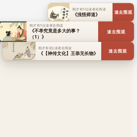
刚才有1位读者在阅读
速去围观
《浅悟师道》
刚才有1位读者在阅读
《不孝究竟是多大的事？
速去围观
（1）》
刚才有2位读者在阅读
速去围观
《【神传文化】王恭无长物》