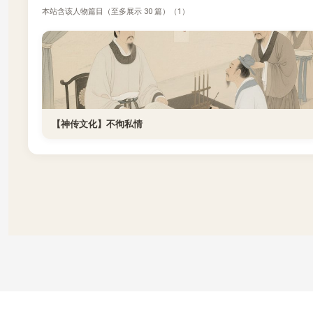
本站含该人物篇目（至多展示 30 篇）（1）
【神传文化】不徇私情