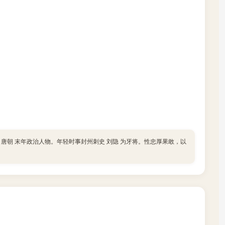
人， 唐朝 末年政治人物。年轻时事封州刺史 刘隐 为牙将。性忠厚果敢，以