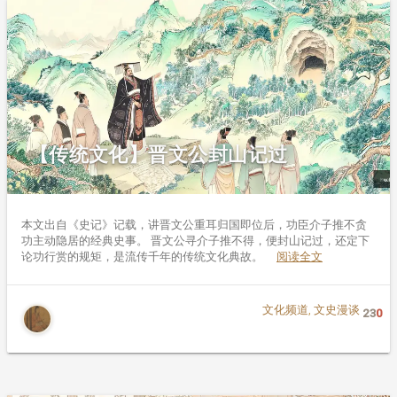
【传统文化】晋文公封山记过
本文出自《史记》记载，讲晋文公重耳归国即位后，功臣介子推不贪
功主动隐居的经典史事。 晋文公寻介子推不得，便封山记过，还定下
论功行赏的规矩，是流传千年的传统文化典故。
阅读全文
文化频道
,
文史漫谈
23
0