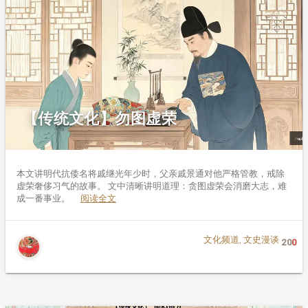
【传统文化】勿图虚荣
本文讲明代抗倭名将戚继光年少时，父亲戚景通对他严格管教，戒除
虚荣奢侈习气的故事。 文中清晰讲明道理：贪图虚荣会消磨大志，难
成一番事业。
阅读全文
文化频道
,
文史漫谈
20
0