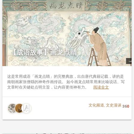
【成语故事】画龙点睛
这是常用成语「画龙点睛」的完整典故，出自唐代典籍记载，讲的是
南朝画家张僧繇的神奇作画传说。 如今画龙点睛常用来比喻说话、写
文章时在关键处点明主旨，让内容更传神有力。
阅读全文
文化频道
,
文史漫谈
36
0