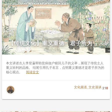
【传统文化】重义重德 君子所为
本文讲述古人李登瀛帮助贫病佃户赎回儿子的义举，展现了传统士人
重义轻利的品格。 结尾引用孔子名言，点明重义重德才是君子所为的
核心观点。
阅读全文
文化频道
,
文史漫谈
21
0