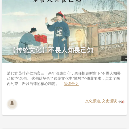
【传统文化】不畏人知畏己知
清代官员叶存仁为官三十余年清廉自守，离任拒贿时留下“不畏人知畏
己知”的名句。 这句话契合了传统文化中“慎独”的修养要求，点出了向
内约束、严以自律的核心精髓。
阅读全文
文化频道
,
文史漫谈
19
0