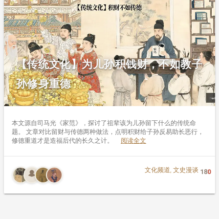
【传统文化】为儿孙积钱财，不如教子
孙修身重德
本文源自司马光《家范》，探讨了祖辈该为儿孙留下什么的传统命
题。 文章对比留财与传德两种做法，点明积财给子孙反易助长恶行，
修德重道才是造福后代的长久之计。
阅读全文
文化频道
,
文史漫谈
18
0