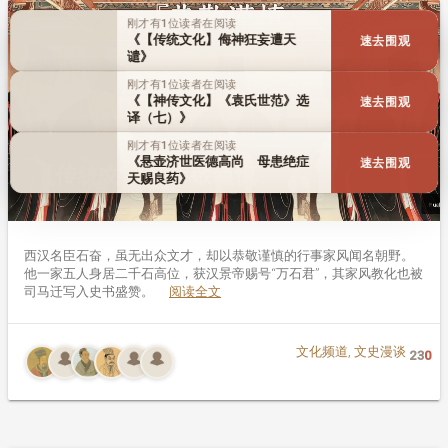
刚才有1位读者在阅读
《【传统文化】侮神狂妄遭天
速去围观
谴》
刚才有1位读者在阅读
《【神传文化】《袁氏世范》选
速去围观
译（七）》
刚才有1位读者在阅读
《悬壶济世医德高尚 母患绝症
速去围观
【传统文化】恭敬谨慎
天赐良药》
西汉名臣石奋，虽无出众文才，却以恭敬谨慎的行事家风闻名朝野。
他一家五人身居二千石高位，获汉景帝赐号“万石君”，其家风教化也被
司马迁写入史书盛赞。
阅读全文
文化频道
,
文史漫谈
23
0