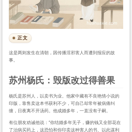
正文
这是两则发生在清朝，因传播淫邪害人而遭到报应的故
事。
苏州杨氏：毁版改过得善果
杨氏是苏州人，以卖书为业。他家中藏有不良艳情小说的
印版，靠售卖这本书获利不少，可自己却常年被病痛纠
缠，日夜离不开汤药。他成婚多年，一直没有子嗣。
有位朋友劝诫他说：“你结婚多年无子，赚的钱又全部花在
了治病买药上，这恐怕和你印卖这种害人的书、以此谋利