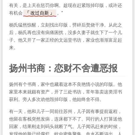
有关，是上天在惩罚你啊。趁现在赶紧毁掉印版，或许还
有机会
改过自新
。”
杨氏猛然惊醒，立刻找出印版，劈碎后焚烧干净。从此之
后，杨氏再也没有病痛困扰，没多久妻子就生下了一个儿
子。他又开了一家正经的文远堂书坊，家业也渐渐富足起
来。
扬州书商：恋财不舍遭恶报
扬州有个书商，家中也藏着这本不良艳情小说的印版。他
家里本来就颇有资产，开了三处书坊，常年靠卖这类淫书
获利。旁人多次劝他毁掉印版，他始终舍不得。
有一天，他和儿子一同前往苏州，儿子因有事提前返程，
他留在客栈突然发病，连床都下不了。同行的人打算送他
回家，结果刚走到码头就断了气。儿子闻讯赶来的时候，
发现他的脸已经腐烂，蚊虫密集聚集，血水不断溢出。人