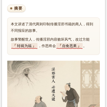
摘要
本文讲述了清代两则印制传播淫邪书籍的商人，得到
不同报应的故事。
故事警醒世人，传播淫邪内容败坏风气，改过方能
转祸为福
，作恶终会
自食恶果
。