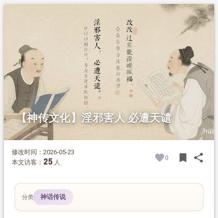
1.
摘要
2.
正文
2.1.
苏州杨氏：毁版改过得善果
2.2.
扬州书商：恋财不舍遭恶报
【神传文化】淫邪害人 必遭天谴
修改时间：2026-05-23
bookmark
share
0
BOOK
SH
25
本文访客：
人
神话传说
分类