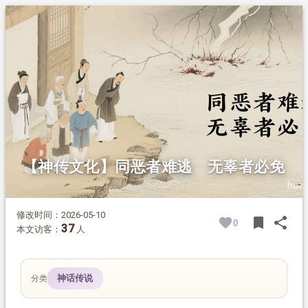
1.
摘要
2.
正文
2.1.
谋财害命
2.2.
天雷报应
2.3.
结语
【神传文化】同恶者难逃 无辜者必免
修改时间：2026-05-10
bookmark
share
0
BOOK
SH
37
本文访客：
人
神话传说
分类