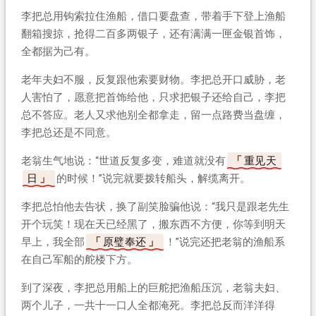
李把总用钩索拉住渔船，借口要盘查，带着手下登上渔船
翻箱搜掠，抢得二百多两银子，还有满满一匣金银首饰，
全都据为己有。
老年夫妇不服，反复跟他索要财物。李把总开口威胁，老
人害怕了，愿意把首饰给他，只求把银子还给自己，李把
总不答应。老人又求他别全都拿走，留一点路费当盘缠，
李把总还是不同意。
老翁生气地说：“世道反复多变，难道就没有
重见天
日
的时候！”说完就要拨转船头，解缆离开。
李把总怕他去告状，换了副笑脸骗他说：“我只是跟老先生
开个玩笑！现在天已经黑了，搬东西不方便，你等到明天
早上，我全部
原璧奉还
！”说完还把老翁的渔船系
在自己军船的舵楼下方。
到了深夜，李把总用船上的巨舵把渔船压沉，老翁夫妇、
两个儿子，一共十一口人全都淹死。李把总反而洋洋得