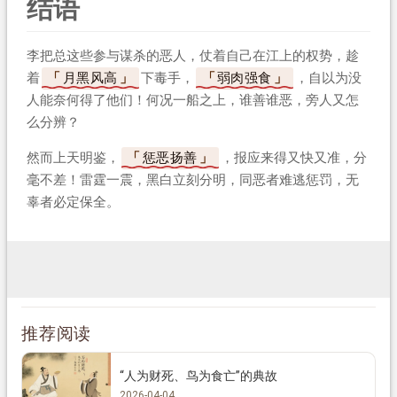
结语
李把总这些参与谋杀的恶人，仗着自己在江上的权势，趁
着
月黑风高
下毒手，
弱肉强食
，自以为没
人能奈何得了他们！何况一船之上，谁善谁恶，旁人又怎
么分辨？
然而上天明鉴，
惩恶扬善
，报应来得又快又准，分
毫不差！雷霆一震，黑白立刻分明，同恶者难逃惩罚，无
辜者必定保全。
推荐阅读
“人为财死、鸟为食亡”的典故
2026-04-04