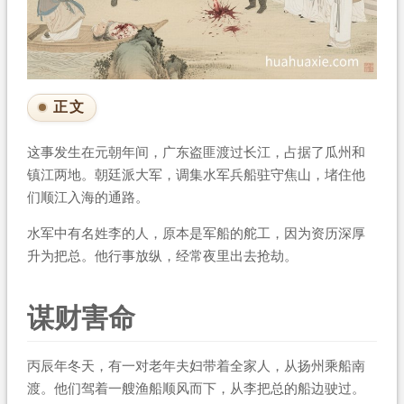
正文
这事发生在元朝年间，广东盗匪渡过长江，占据了瓜州和
镇江两地。朝廷派大军，调集水军兵船驻守焦山，堵住他
们顺江入海的通路。
水军中有名姓李的人，原本是军船的舵工，因为资历深厚
升为把总。他行事放纵，经常夜里出去抢劫。
谋财害命
丙辰年冬天，有一对老年夫妇带着全家人，从扬州乘船南
渡。他们驾着一艘渔船顺风而下，从李把总的船边驶过。