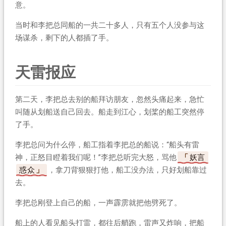
意。
当时和李把总同船的一共二十多人，只有五个人没参与这
场谋杀，剩下的人都插了手。
天雷报应
第二天，李把总去别的船拜访朋友，忽然头痛起来，急忙
叫随从划船送自己回去。船走到江心，划桨的船工突然停
了手。
李把总问为什么停，船工指着李把总的船说：“船头有雷
神，正怒目瞪着我们呢！”李把总听完大怒，骂他
妖言
惑众
，拿刀背狠狠打他，船工没办法，只好划船靠过
去。
李把总刚登上自己的船，一声霹雳就把他劈死了。
船上的人看见船头打雷，都往后艄跑，雷声又炸响，把船