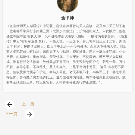
金甲神
《道宣律师天人感通传》中记载，唐道宣律师曾与天人会谈，说及南方天王部下有
一位韦将军常周行东南西三洲（北洲少有佛法），护助诸出家人。宋代以后，便在
佛教寺院中塑 韦驮天 像，又和佛经中所说韦驮天相应，一般称为韦驮菩萨。《感通
传》中云“韦将军童真 梵行 。不受天欲。一王之下。有八将军四王三十二将。周 四
天下 往还。护助诸出家人。四天下中北天一州少有佛法。余三天下佛法大弘。然出
家人多犯禁戒少有如法。东西天下人少黠慧。烦恼难化。南方一洲虽多犯罪。化令
从善。心易调伏。佛临涅盘。亲受付属。并令守护。不使魔娆。若不守护如是破
戒。谁有行我之法教者。故佛垂诫不敢不行。虽见毁禁愍而护之。若见一善。万过
不咎。事等忘瑕。不存往失。且人中臭气。上熏于空四十万里。 诸天 清净无不厌
之。但以受佛付属令守护法。尚与人同止。诸天不敢不来。韦将军三十二将之中最
存弘护。多有魔子魔女轻弄比丘。道力微者并为惑乱。将军移遑奔赴应机除剪。故
有事至须往四王所。时王见皆起。为韦将军修童真行护正法故。”。
arrow_back
上一篇
arrow_forward
下一篇