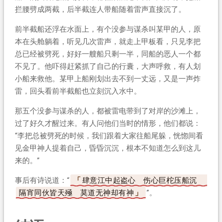
拦腰劈成两截，后半截连人带船随着雷声直接沉了。
前半截船还浮在水面上，有个没参与谋杀叫某甲的人，原
本在头舱躺着，听见几次雷声，就走上甲板看，只见李把
总已经被劈死，好好一艘船只剩一半，同船的恶人一个都
不见了。他吓得赶紧抓了自己的行囊，大声呼救，有人划
小船来救他。某甲上船刚划出去不到一丈远，又是一声炸
雷，回头看前半截船也立刻沉入水中。
那五个没参与谋杀的人，都被雷电带到了对岸的沙滩上，
过了好久才醒过来。有人问他们当时的情形，他们都说：
“李把总被劈死的时候，我们跟着大家往船尾躲，恍惚间看
见金甲神人提着自己，昏昏沉沉，根本不知道怎么到这儿
来的。”
事后有诗说道：“
肆意江中起盗心 伤心巨柁压船沉
隔宵同伙皆天殛 莫道无神却有神
”。