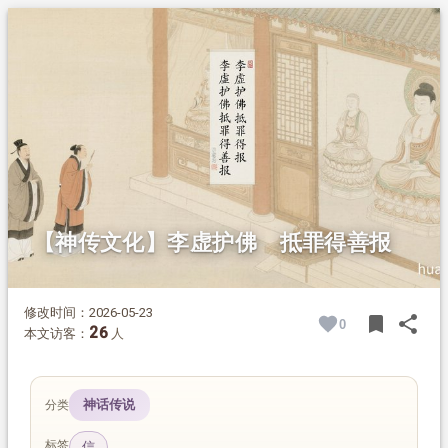
1.
摘要
2.
正文
【神传文化】李虚护佛 抵罪得善报
修改时间：2026-05-23
bookmark
share
0
BOOK
SH
26
本文访客：
人
神话传说
分类
标签
信