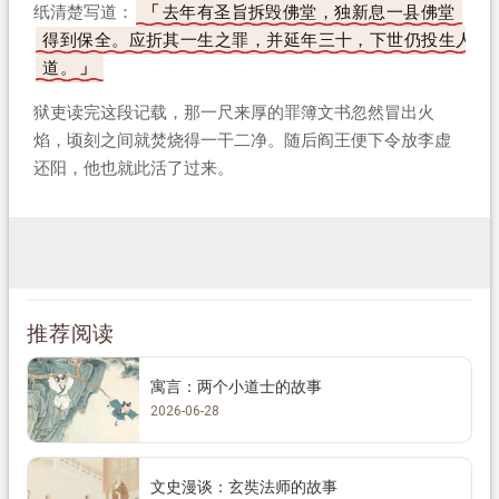
纸清楚写道：
去年有圣旨拆毁佛堂，独新息一县佛堂
得到保全。应折其一生之罪，并延年三十，下世仍投生人
道。
狱吏读完这段记载，那一尺来厚的罪簿文书忽然冒出火
焰，顷刻之间就焚烧得一干二净。随后阎王便下令放李虚
还阳，他也就此活了过来。
推荐阅读
寓言：两个小道士的故事
2026-06-28
文史漫谈：玄奘法师的故事