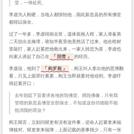
堂，一律处死。
李虚为人刚硬，当地人都惧怕他，因此新息县的所有佛堂
都得以保全。
过了一年多，李虚得病去世，遗体装殓入棺，家人准备第
二天抬出去掩埋，谁知半夜里他竟然活了过来。他在棺材
里敲打，家人赶紧把他救出来，一家人转悲为喜，李虚也
向家人讲起了自己在
阴曹
的经历。
李虚说，他到了
阎罗殿
，阎王叫人拿出他的恶簿翻
看，只见上面罪行累累，阎王当即就要对他动刑。李虚吓
得赶紧开口：
去年朝廷下旨要求各地拆毁佛堂、捣毁佛像，只有我
管辖的新息县佛堂全部保全，不知道这份功德能不能
抵消我的罪业？
阎王闻言，立刻问狱吏有没有这件事，还命人赶紧拿来福
簿核对。狱吏拿来福簿，上面记载的善事很少，只有一张