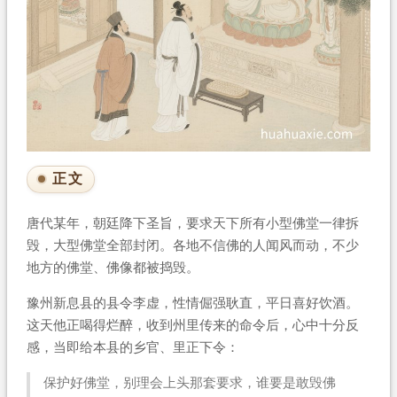
正文
唐代某年，朝廷降下圣旨，要求天下所有小型佛堂一律拆
毁，大型佛堂全部封闭。各地不信佛的人闻风而动，不少
地方的佛堂、佛像都被捣毁。
豫州新息县的县令李虚，性情倔强耿直，平日喜好饮酒。
这天他正喝得烂醉，收到州里传来的命令后，心中十分反
感，当即给本县的乡官、里正下令：
保护好佛堂，别理会上头那套要求，谁要是敢毁佛