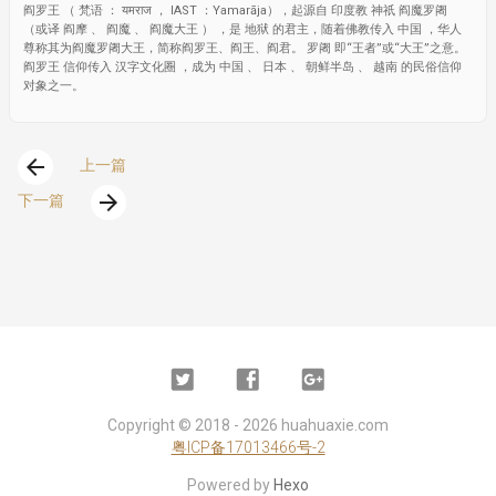
阎罗王 （ 梵语 ： यमराज ， IAST ：Yamarāja），起源自 印度教 神祇 阎魔罗阇
（或译 阎摩 、 阎魔 、 阎魔大王 ） ，是 地狱 的君主，随着佛教传入 中国 ，华人
尊称其为阎魔罗阇大王，简称阎罗王、阎王、阎君。 罗阇 即“王者”或“大王”之意。
阎罗王 信仰传入 汉字文化圈 ，成为 中国 、 日本 、 朝鲜半岛 、 越南 的民俗信仰
对象之一。
arrow_back
上一篇
arrow_forward
下一篇
Twitter
Facebook
Google
Plus
Copyright ©
2018 - 2026
huahuaxie.com
粤ICP备17013466号-2
Powered by
Hexo