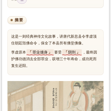
摘要
这是一则经典神传文化故事，讲唐代新息县令李虚顶
住朝廷毁佛命令，保全了本县所有佛堂佛像。
李虚原本
罪业缠身
要受
阴刑
，最终因
护佛功德消去全部罪业，获增三十年寿命，成功死而
复生还阳。