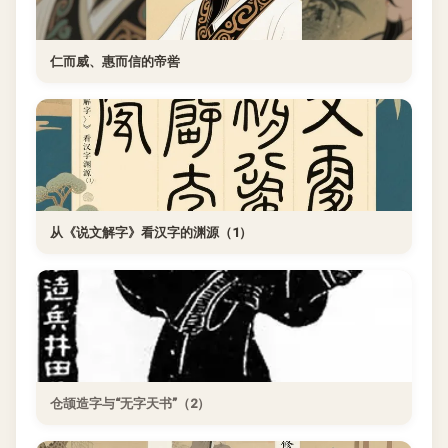
仁而威、惠而信的帝喾
从《说文解字》看汉字的渊源（1）
仓颉造字与“无字天书”（2）