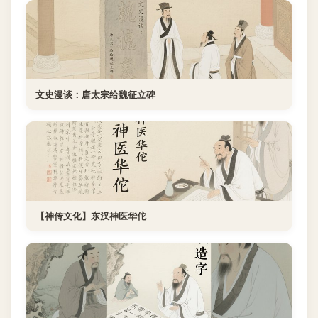
文史漫谈：唐太宗给魏征立碑
【神传文化】东汉神医华佗