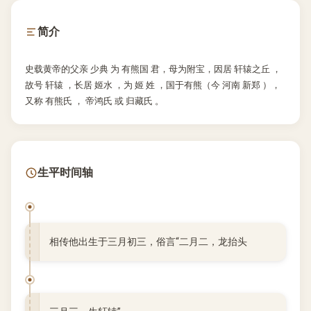
简介
史载黄帝的父亲 少典 为 有熊国 君，母为附宝，因居 轩辕之丘 ，
故号 轩辕 ，长居 姬水 ，为 姬 姓 ，国于有熊（今 河南 新郑 ），
又称 有熊氏 ， 帝鸿氏 或 归藏氏 。
生平时间轴
相传他出生于三月初三，俗言“二月二，龙抬头