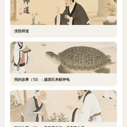
浅悟师道
尧的故事（12）：越裳氏来献神龟