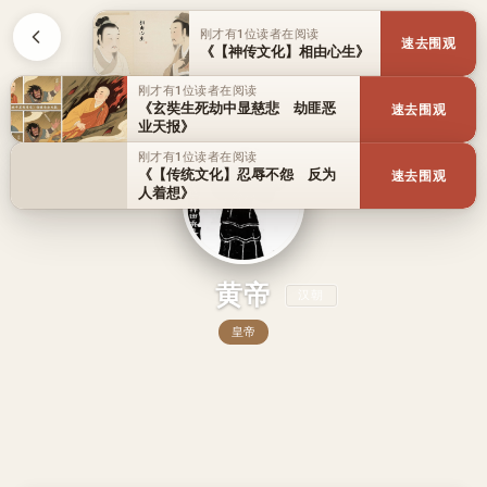
刚才有1位读者在阅读
速去围观
《【神传文化】相由心生》
刚才有1位读者在阅读
《玄奘生死劫中显慈悲 劫匪恶
速去围观
业天报》
刚才有1位读者在阅读
《【传统文化】忍辱不怨 反为
速去围观
人着想》
黄帝
汉朝
皇帝