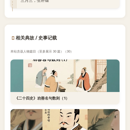
三月三，生轩辕”
相关典故 / 史事记载
本站含该人物篇目（至多展示 30 篇）（30）
《二十四史》劝善名句数则（1）