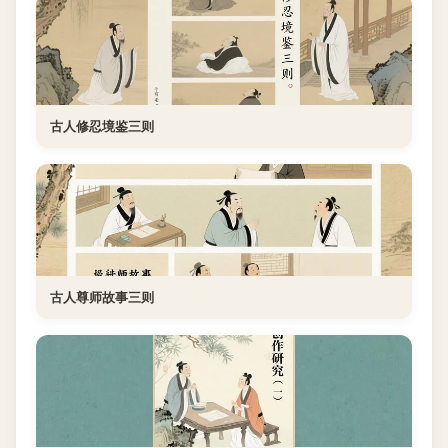
古人修忍境鉴三则
古人尊师故事三则