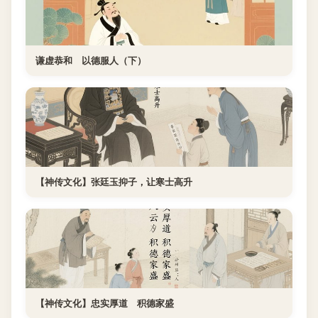
谦虚恭和 以德服人（下）
【神传文化】张廷玉抑子，让寒士高升
【神传文化】忠实厚道 积德家盛