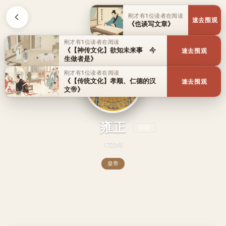
刚才有1位读者在阅读
速去围观
《也谈写文章》
刚才有1位读者在阅读
《【神传文化】欲知未来事 今
速去围观
生做者是》
刚才有1位读者在阅读
《【传统文化】孝顺、仁德的汉
速去围观
文帝》
雍正
清朝
1723年
皇帝