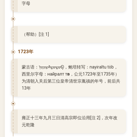
字母
（帮助）[注 1]
1723年
蒙古语：ᠨᠢᠶᠢᠷᠠᠯᠲᠤᠲᠥᠪ，鲍培转写：nayiraltu töb，
西里尔字母：найралт төв，公元1723年至1735年）
为清朝入关后第三位皇帝清世宗胤禛的年号，前后共
13年
雍正十三年九月三日清高宗即位沿用[注 2]，次年改
元乾隆