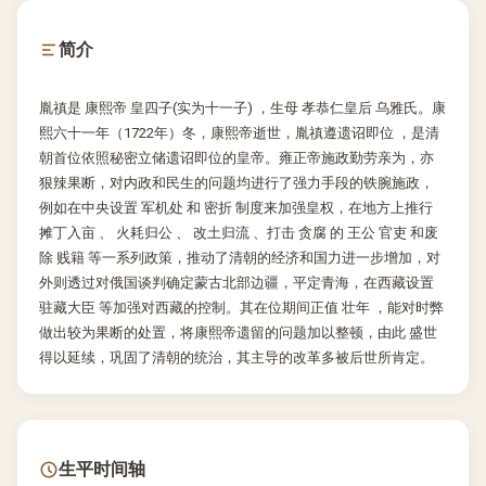
简介
胤禛是 康熙帝 皇四子(实为十一子) ，生母 孝恭仁皇后 乌雅氏。康
熙六十一年（1722年）冬，康熙帝逝世，胤禛遵遗诏即位 ，是清
朝首位依照秘密立储遗诏即位的皇帝。雍正帝施政勤劳亲为，亦
狠辣果断，对内政和民生的问题均进行了强力手段的铁腕施政，
例如在中央设置 军机处 和 密折 制度来加强皇权，在地方上推行
摊丁入亩 、 火耗归公 、 改土归流 、打击 贪腐 的 王公 官吏 和废
除 贱籍 等一系列政策，推动了清朝的经济和国力进一步增加，对
外则透过对俄国谈判确定蒙古北部边疆，平定青海，在西藏设置
驻藏大臣 等加强对西藏的控制。其在位期间正值 壮年 ，能对时弊
做出较为果断的处置，将康熙帝遗留的问题加以整顿，由此 盛世
得以延续，巩固了清朝的统治，其主导的改革多被后世所肯定。
生平时间轴