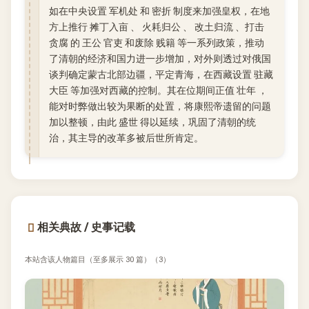
如在中央设置 军机处 和 密折 制度来加强皇权，在地
方上推行 摊丁入亩 、 火耗归公 、 改土归流 、打击
贪腐 的 王公 官吏 和废除 贱籍 等一系列政策，推动
了清朝的经济和国力进一步增加，对外则透过对俄国
谈判确定蒙古北部边疆，平定青海，在西藏设置 驻藏
大臣 等加强对西藏的控制。其在位期间正值 壮年 ，
能对时弊做出较为果断的处置，将康熙帝遗留的问题
加以整顿，由此 盛世 得以延续，巩固了清朝的统
治，其主导的改革多被后世所肯定。
相关典故 / 史事记载
本站含该人物篇目（至多展示 30 篇）（3）