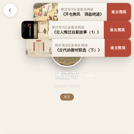
刚才有1位读者在阅读
速去围观
《开仓救民 强盗绝迹》
刚才有1位读者在阅读
速去围观
《古人悔过自新故事（1）》
刚才有2位读者在阅读
速去围观
《古代劝善对联选（下）》
雍正帝
大清
1678年—1735年
亲王