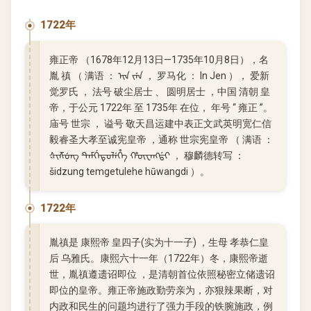
1722年
雍正帝 （1678年12月13日—1735年10月8日），名
胤 禛 （ 满语 ： ᡳᠨ ᠵᡝᠨ ， 罗马化 ： In Jen ）， 爱新
觉罗氏 ， 法号 破尘居士 、 圆明居士 ，中国 清朝 皇
帝，于公元 1722年 至 1735年 在位， 年号 “ 雍正 ”。
庙号 世宗 ， 谥号 敬天昌运建中表正文武英明宽仁信
毅睿圣大孝至诚宪皇帝 ，通称 世宗宪皇帝 （ 满语 ：
ᡧᡳᡯᡠᠩ ᡨᡝ᠋ᠮᡤᡝᡨᡠ᠋ᠯᡝᡥᡝ ᡥᡡᠸᠠᠩᡩ᠋ᡳ ， 穆麟德转写 ：
šidzung temgetulehe hūwangdi ）。
1722年
胤禛是 康熙帝 皇四子(实为十一子) ，生母 孝恭仁皇
后 乌雅氏。康熙六十一年（1722年）冬，康熙帝逝
世，胤禛遵遗诏即位 ，是清朝首位依照秘密立储遗诏
即位的皇帝。雍正帝施政勤劳亲为，亦狠辣果断，对
内政和民生的问题均进行了强力手段的铁腕施政，例