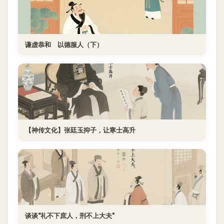
谦虚恭和 以德服人（下）
【神传文化】张廷玉抑子，让寒士高升
谈谈“礼不下庶人，刑不上大夫”