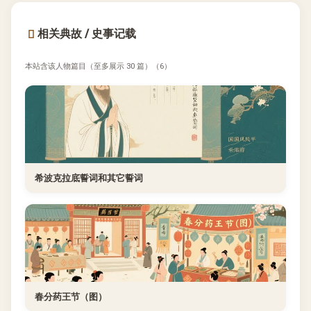
相关典故 / 史事记载
本站含该人物篇目（至多展示 30 篇）（6）
希波克拉底誓词和其它誓词
春分药王节（图）