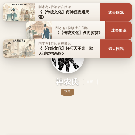
刚才有2位读者在阅读
《【传统文化】侮神狂妄遭天
速去围观
谴》
刚才有1位读者在阅读
速去围观
《【传统文化】叔向贺贫》
刚才有1位读者在阅读
《【传统文化】奸巧天不容 欺
速去围观
人谋财招恶报》
神农氏
夏朝
平民