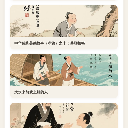
中华传统美德故事（孝篇）之十：蔡顺拾椹
大水来前就上船的人