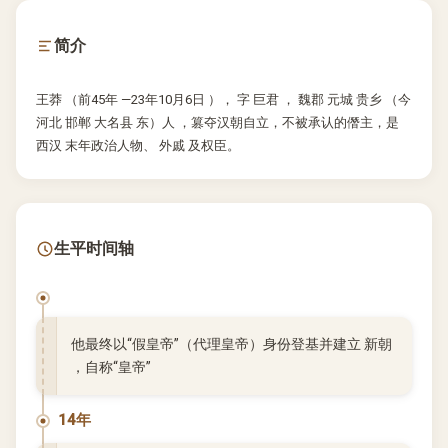
简介
王莽 （前45年 —23年10月6日 ）， 字 巨君 ， 魏郡 元城 贵乡 （今
河北 邯郸 大名县 东）人 ，篡夺汉朝自立，不被承认的僭主，是
西汉 末年政治人物、 外戚 及权臣。
生平时间轴
他最终以“假皇帝”（代理皇帝）身份登基并建立 新朝
，自称“皇帝”
14年