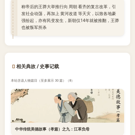
称帝后的王莽大举推行向 周朝 看齐的复古改革，引
发社会动荡，再加上 黄河改道 等天灾，以致各地豪
强纷起，亦有民变发生，新朝仅14年就被推翻，王莽
也被叛军所杀
相关典故 / 史事记载
本站含该人物篇目（至多展示 30 篇）（8）
中华传统美德故事（孝篇）之九：江革负母