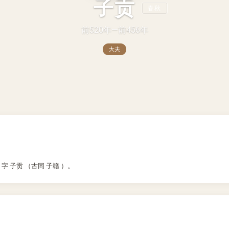
子贡
春秋
前520年—前456年
大夫
 字 子贡 （古同 子赣 ）。