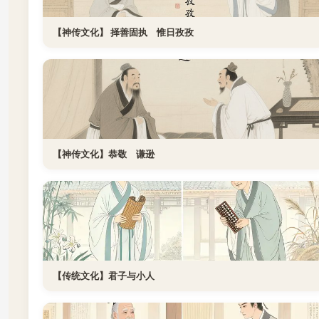
【神传文化】 择善固执 惟日孜孜
【神传文化】恭敬 谦逊
【传统文化】君子与小人