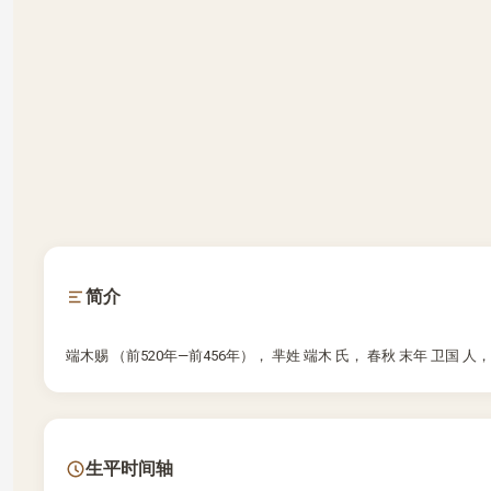
简介
端木赐 （前520年—前456年）， 芈姓 端木 氏， 春秋 末年 卫国 人，
生平时间轴