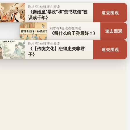
刚才有1位读者在阅读
《秦始皇“暴政”和“焚书坑儒”被
速去围观
误读千年》
刚才有1位读者在阅读
速去围观
《留什么给子孙最好？》
刚才有1位读者在阅读
《【传统文化】患得患失非君
速去围观
子》