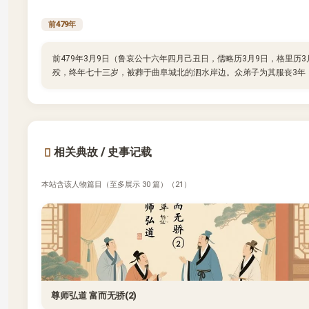
前479年
前479年3月9日（鲁哀公十六年四月己丑日，儒略历3月9日，格里历
殁，终年七十三岁，被葬于曲阜城北的泗水岸边。众弟子为其服丧3年
相关典故 / 史事记载
本站含该人物篇目（至多展示 30 篇）（21）
尊师弘道 富而无骄(2)