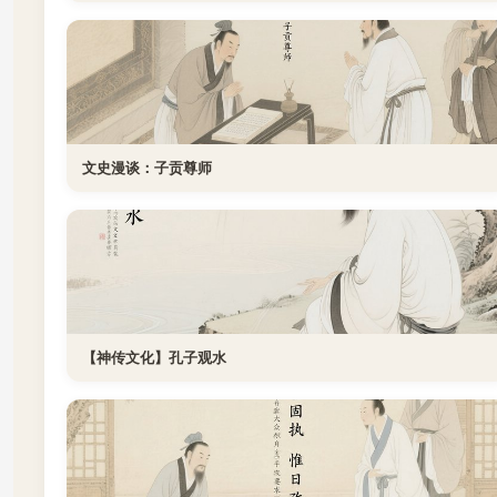
文史漫谈：子贡尊师
【神传文化】孔子观水