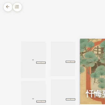
arrow_back
format_list_numbered
1.
摘要
2.
正文
2.1.
书生夜遇群鬼的故事
·
·
游龙门奉先寺
长阿含经
世记经
世记经
游龙门奉先寺
全唐诗
忏悔
·
大智度论
释初品
释初品
·
有行无行品
有行无行品
缨络经