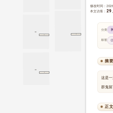
修改时间：2026-
29
本文访客：
分类
为曹公作书与孙权
·
·
为曹公作书与孙权
文选
君陈
尚书
君陈
标签
摘
·
泰誓上
尚书
泰誓上
这是一
群鬼留
正