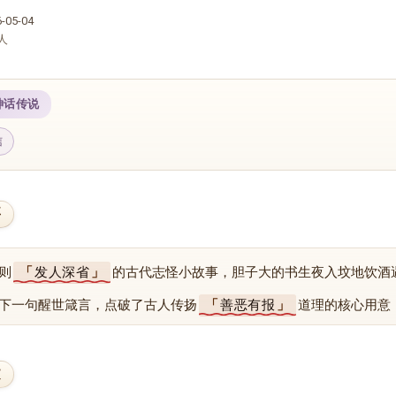
05-04
人
神话传说
信
要
则
发人深省
的古代志怪小故事，胆子大的书生夜入坟地饮酒
下一句醒世箴言，点破了古人传扬
善恶有报
道理的核心用意
文