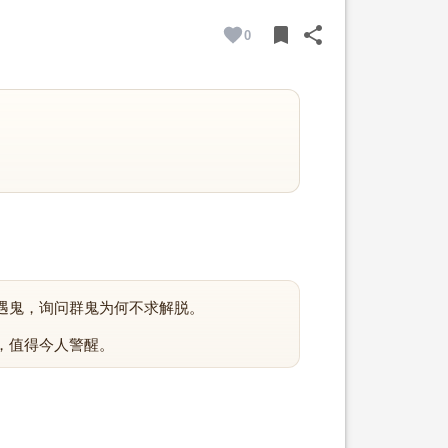
bookmark
share
0
BOOKMARK
SHARE
遇鬼，询问群鬼为何不求解脱。
，值得今人警醒。