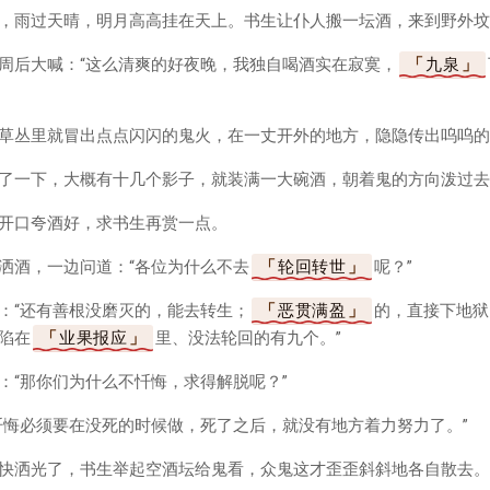
，雨过天晴，明月高高挂在天上。书生让仆人搬一坛酒，来到野外坟
周后大喊：“这么清爽的好夜晚，我独自喝酒实在寂寞，
九泉
草丛里就冒出点点闪闪的鬼火，在一丈开外的地方，隐隐传出呜呜的
了一下，大概有十几个影子，就装满一大碗酒，朝着鬼的方向泼过去
开口夸酒好，求书生再赏一点。
洒酒，一边问道：“各位为什么不去
轮回转世
呢？”
：“还有善根没磨灭的，能去转生；
恶贯满盈
的，直接下地狱
陷在
业果报应
里、没法轮回的有九个。”
：“那你们为什么不忏悔，求得解脱呢？”
忏悔必须要在没死的时候做，死了之后，就没有地方着力努力了。”
快洒光了，书生举起空酒坛给鬼看，众鬼这才歪歪斜斜地各自散去。