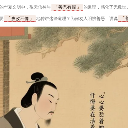
的华夏文明中，敬天信神与
善恶有报
的道理，感化了无数世
要
孜孜不倦
地传讲这些道理？为何劝人明辨善恶、讲说